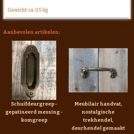
Gewicht: ca. 0.5 kg
Aanbevolen artikelen:
Schuifdeurgreep -
Meubilair handvat,
gepatineerd messing -
nostalgische
komgreep
trekhendel,
deurhendel gemaakt