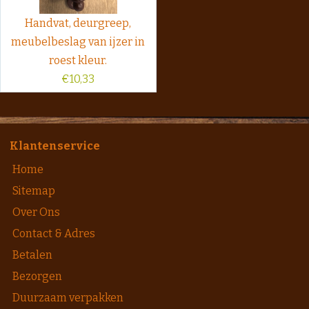
Handvat, deurgreep,
meubelbeslag van ijzer in
roest kleur.
€
10,33
Klantenservice
Home
Sitemap
Over Ons
Contact & Adres
Betalen
Bezorgen
Duurzaam verpakken