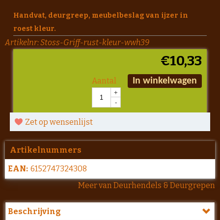
Handvat, deurgreep, meubelbeslag van ijzer in
roest kleur.
Artikelnr:
Stoss-Griff-rust-kleur-wwh39
€
10,33
Aantal
In winkelwagen
+
-
Zet op wensenlijst
Artikelnummers
EAN:
6152747324308
Meer van Deurhendels & Deurgrepen
Beschrijving