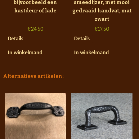
bijvoorbeeld een
smeedijzer, met mooi
kastdeur of lade
gedraaid handvat, mat
zwart
€
24,50
€
17,50
Details
Details
In winkelmand
In winkelmand
Alternatieve artikelen: