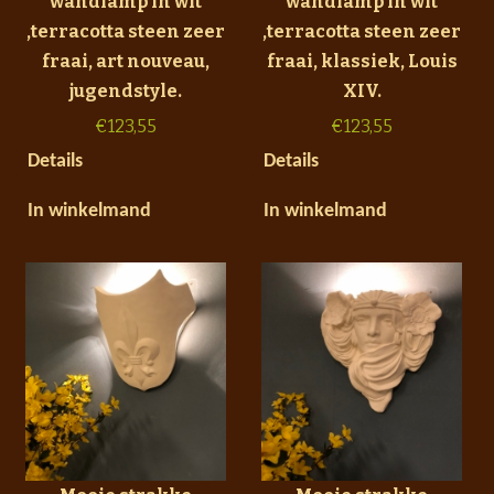
wandlamp in wit
wandlamp in wit
,terracotta steen zeer
,terracotta steen zeer
fraai, art nouveau,
fraai, klassiek, Louis
jugendstyle.
XIV.
€
123,55
€
123,55
Details
Details
In winkelmand
In winkelmand