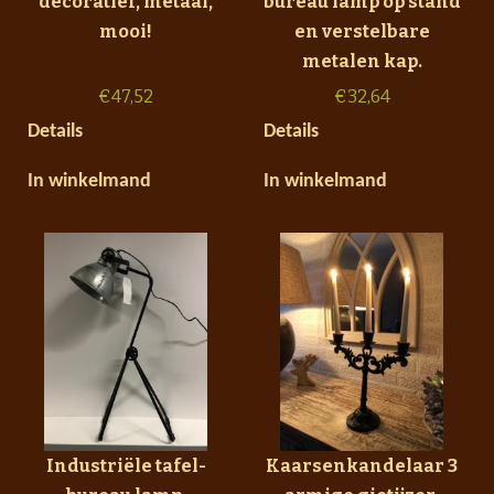
decoratief, metaal,
bureau lamp op stand
mooi!
en verstelbare
metalen kap.
€
47,52
€
32,64
Details
Details
In winkelmand
In winkelmand
Industriële tafel-
Kaarsenkandelaar 3