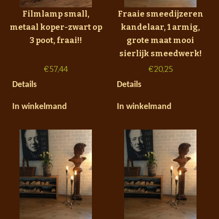
Filmlamp small,
Fraaie smeedijzeren
metaal koper-zwart op
kandelaar, 1 armig,
3 poot, fraai!!
grote maat mooi
sierlijk smeedwerk!
€
57,44
€
20,25
Details
Details
In winkelmand
In winkelmand