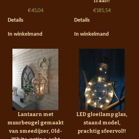
fraai!!
€
45,04
€
185,54
Details
Details
In winkelmand
In winkelmand
Lantaarn met
LED gloeilamp glas,
muurbeugel gemaakt
staand model,
van smeedijzer, Old-
prachtig sfeervol!!