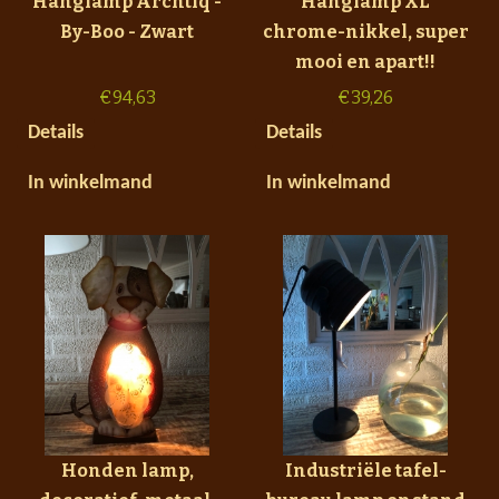
Hanglamp Archtiq -
Hanglamp XL
By-Boo - Zwart
chrome-nikkel, super
mooi en apart!!
€
94,63
€
39,26
Details
Details
In winkelmand
In winkelmand
Honden lamp,
Industriële tafel-