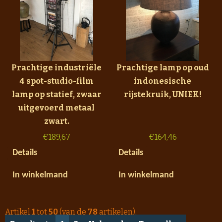
Prachtige industriële
Prachtige lamp op oud
4 spot-studio-film
indonesische
lamp op statief, zwaar
rijstekruik, UNIEK!
uitgevoerd metaal
zwart.
€
189,67
€
164,46
Details
Details
In winkelmand
In winkelmand
Artikel
1
tot
50
(van de
78
artikelen).