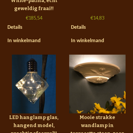
White-patina, echt
geweldig fraai!!
€
185,54
€
14,83
Details
Details
In winkelmand
In winkelmand
LED hanglamp glas,
Mooie strakke
hangend model,
wandlamp in