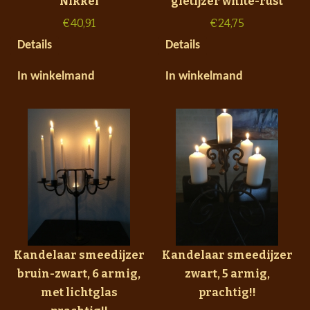
Nikkel
gietijzer white-rust
€
40,91
€
24,75
Details
Details
In winkelmand
In winkelmand
Kandelaar smeedijzer
Kandelaar smeedijzer
bruin-zwart, 6 armig,
zwart, 5 armig,
met lichtglas
prachtig!!