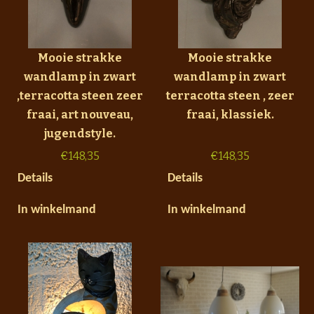
Mooie strakke
Mooie strakke
wandlamp in zwart
wandlamp in zwart
,terracotta steen zeer
terracotta steen , zeer
fraai, art nouveau,
fraai, klassiek.
jugendstyle.
€
148,35
€
148,35
Details
Details
In winkelmand
In winkelmand