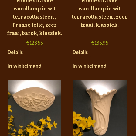
Mooie strakke
Mooie strakke
wandlamp in wit
wandlamp in wit
terracotta steen ,
terracotta steen , zeer
Franse lelie, zeer
fraai, klassiek.
fraai, barok, klassiek.
€
123,55
€
135,95
Details
Details
In winkelmand
In winkelmand