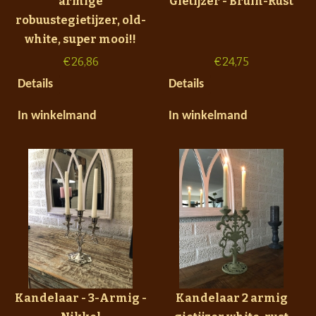
armige
Gietijzer - Bruin-Rust
robuustegietijzer, old-
white, super mooi!!
€
26,86
€
24,75
Details
Details
In winkelmand
In winkelmand
Kandelaar - 3-Armig -
Kandelaar 2 armig