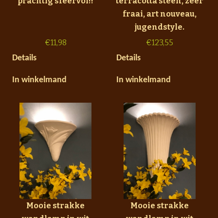
prachtig sfeervol!!
terracotta steen, zeer
fraai, art nouveau,
jugendstyle.
€
11,98
€
123,55
Details
Details
In winkelmand
In winkelmand
Mooie strakke
Mooie strakke