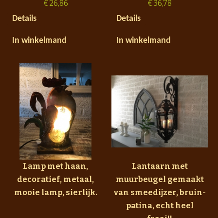
€
26,86
€
36,78
Details
Details
In winkelmand
In winkelmand
Lamp met haan,
Lantaarn met
decoratief, metaal,
muurbeugel gemaakt
mooie lamp, sierlijk.
van smeedijzer, bruin-
patina, echt heel