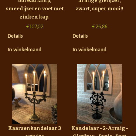
bureau lamp,
armige gietijzer,
smeedijzeren voet met
zwart, super mooi!!
zinken kap.
€
107,02
€
26,86
Details
Details
In winkelmand
In winkelmand
Kaarsenkandelaar 3
Kandelaar - 2-Armig -