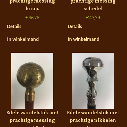
prachtige messing
prachtige messing
knop.
schedel
€
36,78
€
43,39
Details
Details
In winkelmand
In winkelmand
Edele wandelstok met
Edele wandelstok met
prachtige messing
prachtige nikkelen