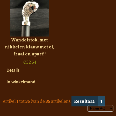
Wandelstok, met
nikkelen klauw met ei,
fraai en apart!!
€
32,64
Details
In winkelmand
Artikel
1
tot
35
(van de
35
artikelen).
Resultaat:
1