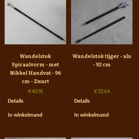
Wandelstok
Wandelstok tijger - alu
Spiraalvorm - met
- 92 cm
Nikkel Handvat - 96
cm - Zwart
€
40,91
€
32,64
Details
Details
In winkelmand
In winkelmand