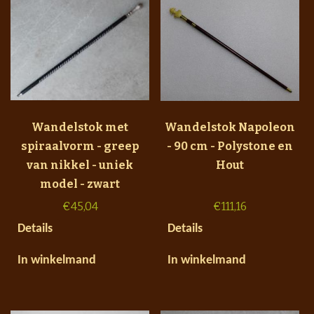
Wandelstok met
Wandelstok Napoleon
spiraalvorm - greep
- 90 cm - Polystone en
van nikkel - uniek
Hout
model - zwart
€
45,04
€
111,16
Details
Details
In winkelmand
In winkelmand