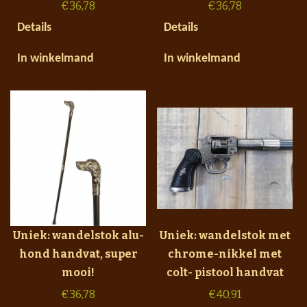
€
36,78
€
36,78
Details
Details
In winkelmand
In winkelmand
Uniek: wandelstok alu-
Uniek: wandelstok met
hond handvat, super
chrome-nikkel met
mooi!
colt- pistool handvat
€
36,78
€
40,91