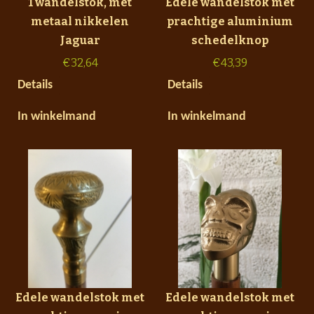
1 wandelstok, met
Edele wandelstok met
metaal nikkelen
prachtige aluminium
Jaguar
schedelknop
€
32,64
€
43,39
Details
Details
In winkelmand
In winkelmand
Edele wandelstok met
Edele wandelstok met