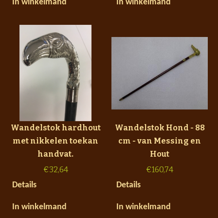
In winkelmand
In winkelmand
Wandelstok hardhout
Wandelstok Hond - 88
met nikkelen toekan
cm - van Messing en
handvat.
Hout
€
32,64
€
160,74
Details
Details
In winkelmand
In winkelmand