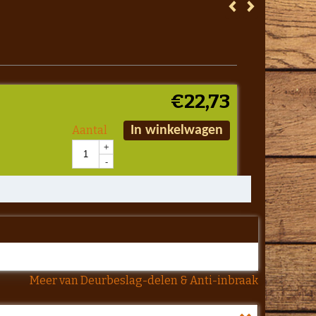
€
22,73
Aantal
In winkelwagen
+
-
Meer van Deurbeslag-delen & Anti-inbraak