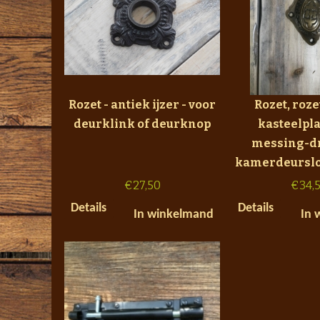
Rozet - antiek ijzer - voor
Rozet, roze
deurklink of deurknop
kasteelpla
messing-dr
kamerdeurslot
€
27,50
€
34,
Details
Details
In winkelmand
In 