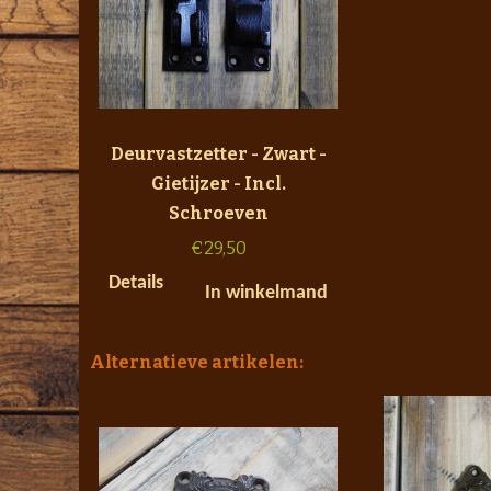
Deurvastzetter - Zwart -
Gietijzer - Incl.
Schroeven
€
29,50
Details
In winkelmand
Alternatieve artikelen: