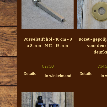
Wisselstift hol - 10 cm - 8
Rozet - gepoli
x 8 mm - M 12 - 15 mm
- voor deur
deurk
€
27,50
€
34,
Details
Details
In winkelmand
In 