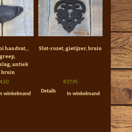
i handvat, ,
Slot-rozet, gietijzer, bruin
greep,
lag, antiek
, bruin
4,50
€
27,95
Details
In winkelmand
In winkelmand