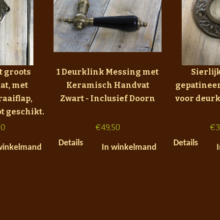
t groots
1 Deurklink Messing met
Sierlij
at, met
Keramisch Handvat
gepatinee
aaiflap,
Zwart - Inclusief Doorn
voor deurk
 geschikt.
50
€
49,50
€
3
Details
Details
winkelmand
In winkelmand