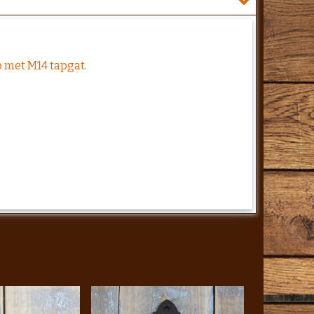
p met M14 tapgat.