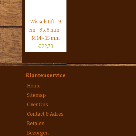
Wisselstift - 9
cm - 8 x 8 mm -
M 14 - 15 mm
€
22,73
Klantenservice
Home
Sitemap
Over Ons
Contact & Adres
Betalen
Bezorgen