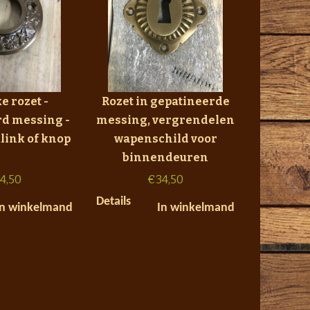
ke rozet -
Rozet in gepatineerde
rd messing -
messing, vergrendelen
link of knop
wapenschild voor
binnendeuren
4,50
€
34,50
Details
In winkelmand
In winkelmand