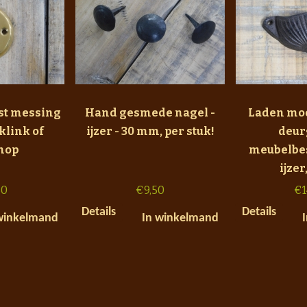
jst messing
Hand gesmede nagel -
Laden moo
klink of
ijzer - 30 mm, per stuk!
deur
nop
meubelbes
ijzer
50
€
9,50
€
1
Details
Details
winkelmand
In winkelmand