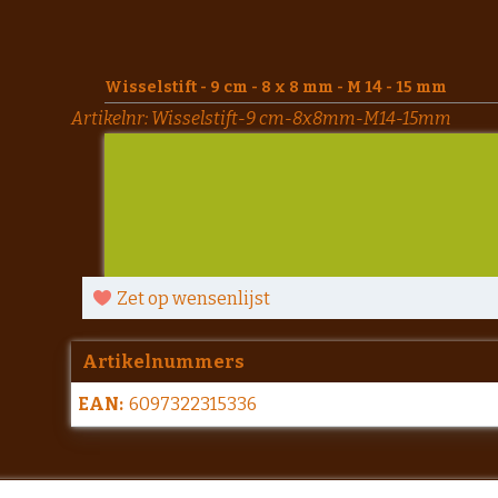
Wisselstift - 9 cm - 8 x 8 mm - M 14 - 15 mm
Artikelnr:
Wisselstift-9 cm-8x8mm-M14-15mm
Zet op wensenlijst
Artikelnummers
EAN:
6097322315336