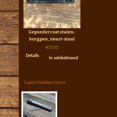
Gepoedercoat stalen-
borgpen, zwart-staal
€
17,50
Details
In winkelmand
Laatst bekeken items