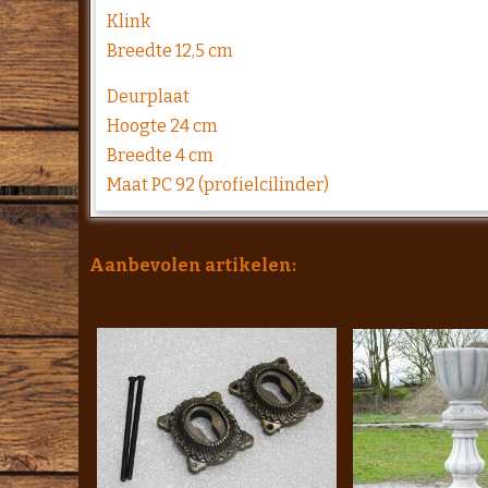
Klink
Breedte 12,5 cm
Deurplaat
Hoogte 24 cm
Breedte 4 cm
Maat PC 92 (profielcilinder)
Aanbevolen artikelen: