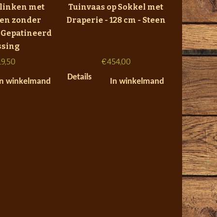
klinken met
Tuinvaas op Sokkel met
ten zonder
Draperie - 128 cm - Steen
- Gepatineerd
sing
19,50
€
454,00
Details
In winkelmand
In winkelmand