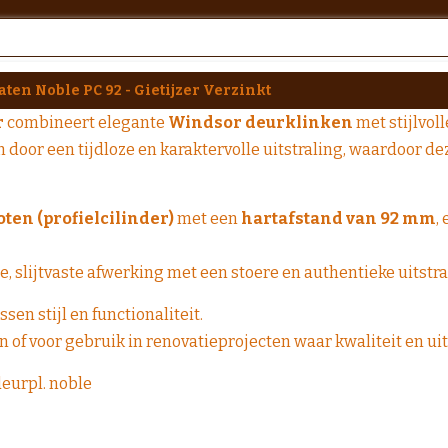
ten Noble PC 92 - Gietijzer Verzinkt
r
combineert elegante
Windsor deurklinken
met stijlvol
door een tijdloze en karaktervolle uitstraling, waardoor de
oten (profielcilinder)
met een
hartafstand van 92 mm
,
, slijtvaste afwerking met een stoere en authentieke uitstra
sen stijl en functionaliteit.
of voor gebruik in renovatieprojecten waar kwaliteit en uits
deurpl. noble