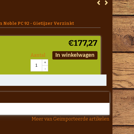
 Noble PC 92 - Gietijzer Verzinkt
€
177,27
Aantal
In winkelwagen
+
-
Meer van Geimporteerde artikelen