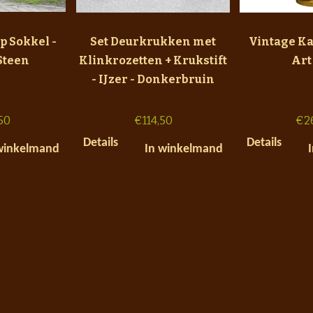
p Sokkel -
Set Deurkrukken met
Vintage Kas
 Steen
Klinkrozetten + Krukstift
Art
- IJzer - Donkerbruin
50
€
114,50
€
2
Details
Details
winkelmand
In winkelmand