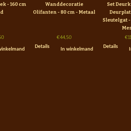
ek - 160 cm
Wanddecoratie
Set Deur
ud
Olifanten - 80 cm - Metaal
Deurpla
Sleutelgat 
Mes
50
€
44,50
€
1
Details
Details
winkelmand
In winkelmand