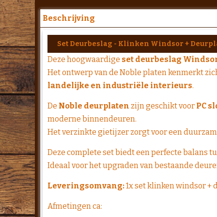
Beschrijving
Set Deurbeslag - Klinken Windsor + Deurpla
Deze hoogwaardige
set deurbeslag Windso
Het ontwerp van de Noble platen kenmerkt zich 
landelijke en industriële interieurs
.
De
Noble deurplaten
zijn geschikt voor
PC sl
moderne binnendeuren.
Het verzinkte gietijzer zorgt voor een duurzame
Deze complete set biedt een perfecte balans tus
Ideaal voor het upgraden van bestaande deuren 
Leveringsomvang:
1x set klinken windsor + 
Afmetingen ca: