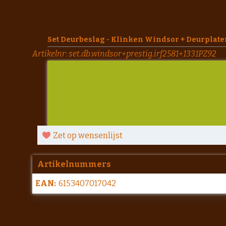
Set Deurbeslag - Klinken Windsor + Deurplaten
Artikelnr:
set.db.windsor+prestig.irf2581+1331PZ92
Zet op wensenlijst
Artikelnummers
EAN:
6153407017042