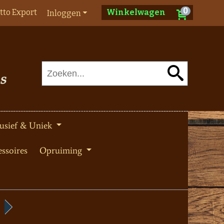
0
tto Export
Winkelwagen
Inloggen
usief & Uniek
ssoires
Opruiming