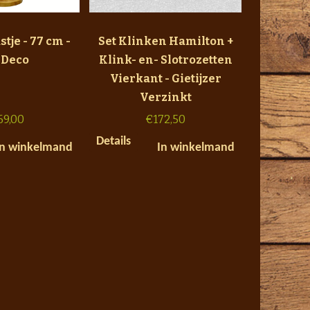
tje - 77 cm -
Set Klinken Hamilton +
 Deco
Klink- en- Slotrozetten
Vierkant - Gietijzer
Verzinkt
69,00
€
172,50
Details
In winkelmand
In winkelmand