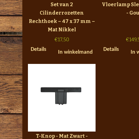
Set van 2
Vloerlamp Sle
Cilinderrozetten
- Go
Rechthoek – 47 x 37 mm –
Mat Nikkel
€
17,50
€
149,
Details
Details
In winkelmand
In 
T-Knop - Mat Zwart -