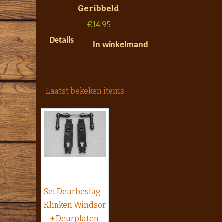
Geribbeld
€
14,95
Details
In winkelmand
Laatst bekeken items
Set Deurbeslag -
Klinken Windsor
+ Deurplaten