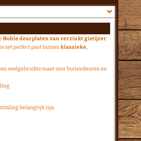
le
Noble deurplaten van verzinkt gietijzer
.
ze set perfect past binnen
klassieke,
 een veelgebruikte maat voor buitendeuren en
ling.
traling belangrijk zijn.