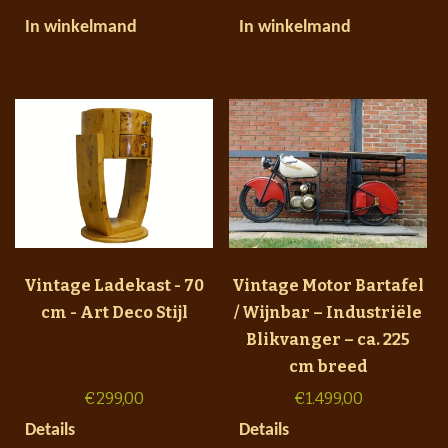
In winkelmand
In winkelmand
Vintage Ladekast - 70
Vintage Motor Bartafel
cm - Art Deco Stijl
/ Wijnbar – Industriële
Blikvanger – ca. 225
cm breed
€
299,00
€
1.499,00
Details
Details