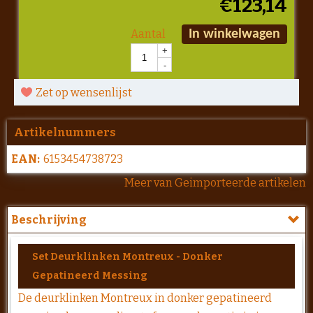
€
123,14
Aantal
In winkelwagen
+
-
Zet op wensenlijst
Artikelnummers
EAN:
6153454738723
Meer van Geimporteerde artikelen
Beschrijving
Set Deurklinken Montreux - Donker
Gepatineerd Messing
De deurklinken Montreux in donker gepatineerd