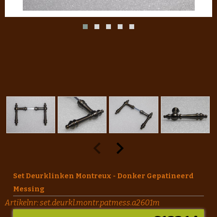
Set Deurklinken Montreux - Donker Gepatineerd
Messing
Artikelnr:
set.deurkl.montr.patmess.a2601m