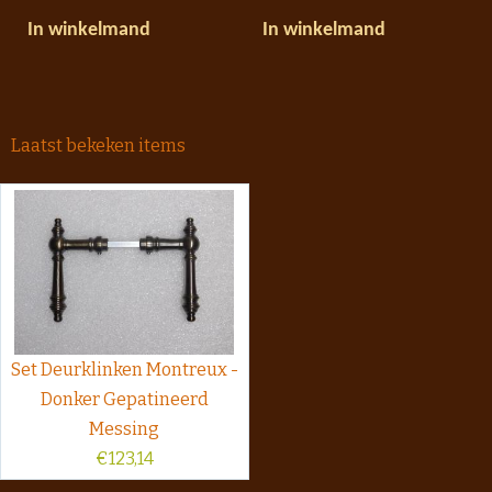
In winkelmand
In winkelmand
Laatst bekeken items
Set Deurklinken Montreux -
Donker Gepatineerd
Messing
€
123,14