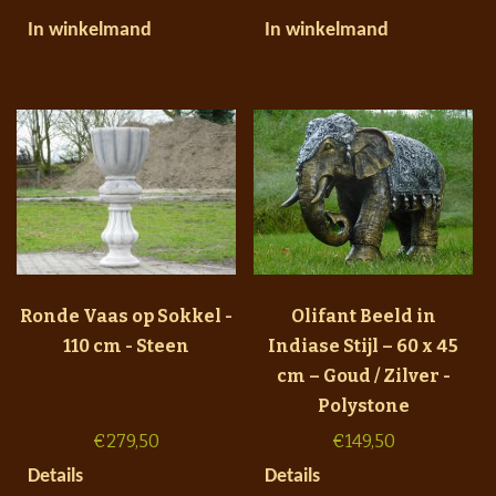
In winkelmand
In winkelmand
Ronde Vaas op Sokkel -
Olifant Beeld in
110 cm - Steen
Indiase Stijl – 60 x 45
cm – Goud / Zilver -
Polystone
€
279,50
€
149,50
Details
Details