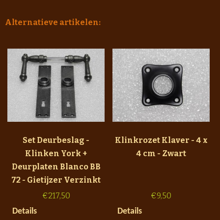
Alternatieve artikelen:
Set Deurbeslag -
Klinkrozet Klaver - 4 x
Klinken York +
4 cm - Zwart
Deurplaten Blanco BB
72 - Gietijzer Verzinkt
€
217,50
€
9,50
Details
Details