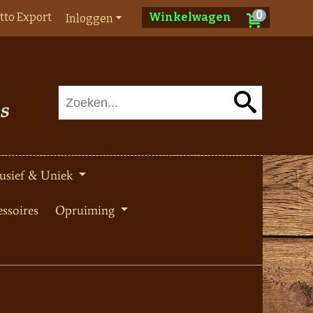
0
tto Export
Winkelwagen
Inloggen
usief & Uniek
ssoires
Opruiming