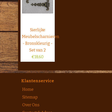
Sierlijke
Meubelscharnieren
- Bronskleurig -
Set van 2
€
18,60
Klantenservice
Home
Sitemap
Over Ons