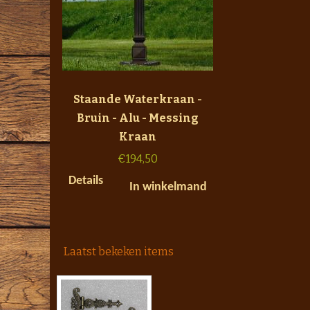
Staande Waterkraan -
Bruin - Alu - Messing
Kraan
€
194,50
Details
In winkelmand
Laatst bekeken items