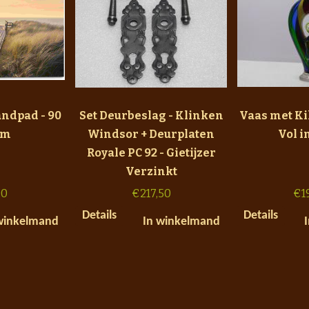
andpad - 90
Set Deurbeslag - Klinken
Vaas met Ki
cm
Windsor + Deurplaten
Vol i
Royale PC 92 - Gietijzer
Verzinkt
90
€
217,50
€
1
Details
Details
winkelmand
In winkelmand