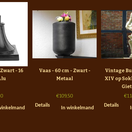
Zwart - 16
Vaas - 60 cm - Zwart -
Vintage Bu
Alu
Metaal
XIV op Sokk
Gie
50
€
109,50
€
1.
Details
Details
winkelmand
In winkelmand