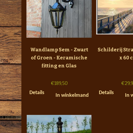
Wandlamp Sem - Zwart
Schilderij Str
of Groen - Keramische
x 60 
fitting en Glas
€
189,50
€
29,
Details
Details
In winkelmand
In 