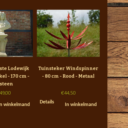
ste Lodewijk
Tuinsteker Windspinner
el - 170 cm -
- 80 cm - Rood - Metaal
tsteen
149,00
€
44,50
Details
In winkelmand
In winkelmand