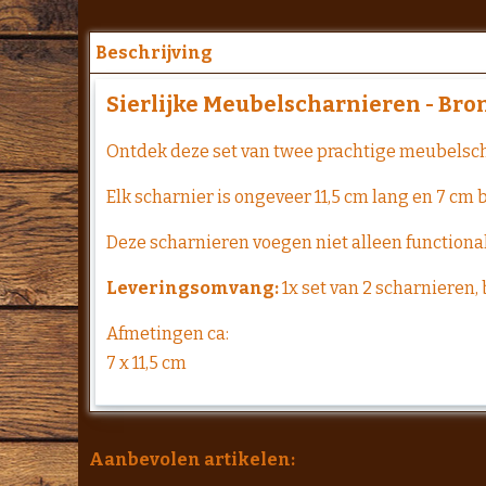
Beschrijving
Sierlijke Meubelscharnieren - Bron
Ontdek deze set van twee prachtige meubelscha
Elk scharnier is ongeveer 11,5 cm lang en 7 cm 
Deze scharnieren voegen niet alleen functionali
Leveringsomvang:
1x set van 2 scharnieren,
Afmetingen ca:
7 x 11,5 cm
Aanbevolen artikelen: