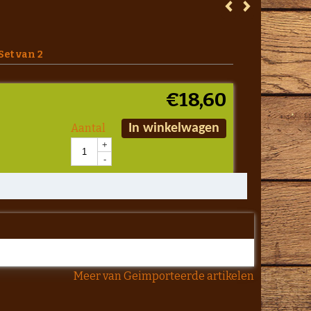
Set van 2
€
18,60
Aantal
In winkelwagen
+
-
Meer van Geimporteerde artikelen