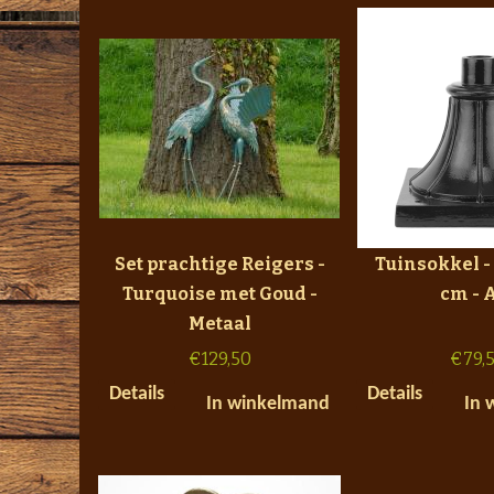
Set prachtige Reigers -
Tuinsokkel - 
Turquoise met Goud -
cm - 
Metaal
€
129,50
€
79,
Details
Details
In winkelmand
In 