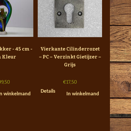
kker - 45 cm -
Vierkante Cilinderrozet
n Kleur
– PC – Verzinkt Gietijzer –
Grijs
99,50
€
17,50
Details
In winkelmand
In winkelmand