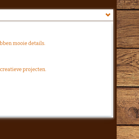
ebben mooie details.
 creatieve projecten.