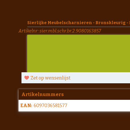
Sierlijke Meubelscharnieren - Bronskleurig - 
Artikelnr:
sier.mbl.schr.br.2.9080163857
Zet op wensenlijst
Artikelnummers
EAN:
6097036581577