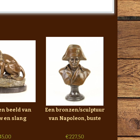
en beeld van
Een bronzen/sculptuur
w en slang
van Napoleon, buste
45,00
€
227,50