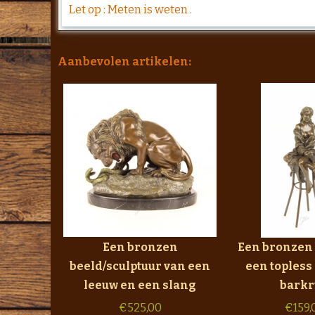
Let op : Meten is weten .
Aanbevolen artikelen:
Een bronzen
Een bronzen 
beeld/sculptuur van een
een topless
leeuw en een slang
barkr
€
525,00
€
159,