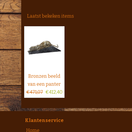
Laatst bekeken items
Bronzen beeld
van een panter
€
471,07
€
412,40
Klantenservice
Home