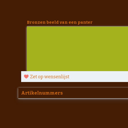
Bronzen beeld van een panter
Zet op wensenlijst
Artikelnummers