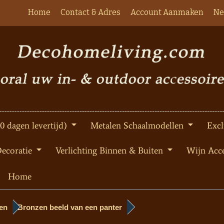
Home
Contact & Adres
Account Aanmaken
Ne
10 dagen levertijd)
Metalen Schaalmodellen
Excl
Decoratie
Verlichting Binnen & Buiten
Wijn Acce
Home
en
Bronzen beeld van een panter