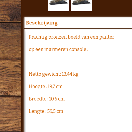
Beschrijving
Prachtig bronzen beeld van een panter
op een marmeren console .
Netto gewicht: 13.44 kg
Hoogte : 19,7 cm
Breedte : 10,6 cm
Lengte : 59,5 cm