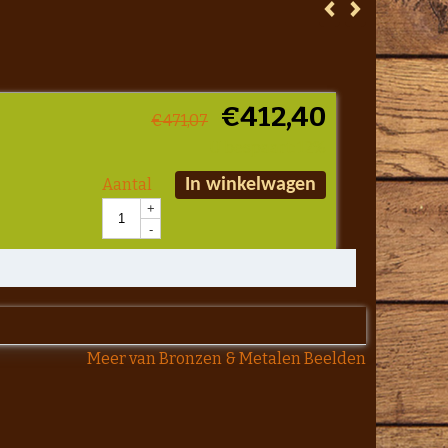
€
412,40
€
471,07
U bespaart: 12%
Aantal
In winkelwagen
+
-
Meer van Bronzen & Metalen Beelden