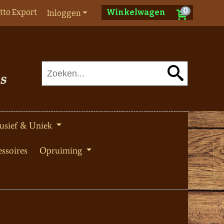
0
tto Export
Winkelwagen
Inloggen
usief & Uniek
ssoires
Opruiming