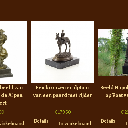
beeld van
Een bronzen sculptuur
Beeld Napol
 de Alpen
van een paard met rijder
op Voet 
ert
00
€
179,50
€
2
Details
Details
winkelmand
In winkelmand