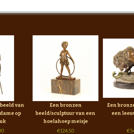
beeld van
Een bronzen
Een bronz
 dame op
beeld/sculptuur van een
een leeu
uk
hoelahoep meisje
00
€
124,50
€
5