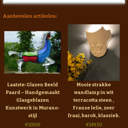
Aanbevolen artikelen:
Laatste: Glazen Beeld
Mooie strakke
Paard – Handgemaakt
wandlamp in wit
Glasgeblazen
terracotta steen ,
Kunstwerk in Murano-
Franse lelie, zeer
stijl
fraai, barok, klassiek.
€
119,00
€
149,50