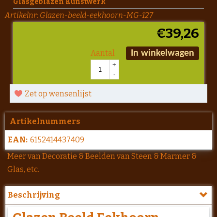
Glasgeblazen Kunstwerk
Artikelnr:
Glazen-beeld-eekhoorn-MG-127
€
39,26
Aantal
In winkelwagen
+
-
Zet op wensenlijst
Artikelnummers
EAN:
6152414437409
Meer van Decoratie & Beelden van Steen & Marmer &
Glas, etc.
Beschrijving