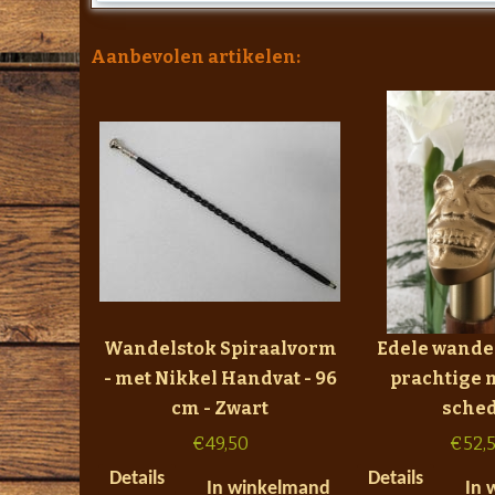
Aanbevolen artikelen:
Wandelstok Spiraalvorm
Edele wande
- met Nikkel Handvat - 96
prachtige 
cm - Zwart
sched
€
49,50
€
52,
Details
Details
In winkelmand
In 