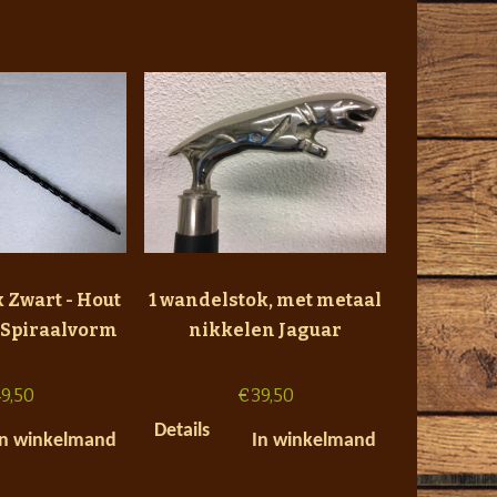
 Zwart - Hout
1 wandelstok, met metaal
- Spiraalvorm
nikkelen Jaguar
9,50
€
39,50
Details
In winkelmand
In winkelmand