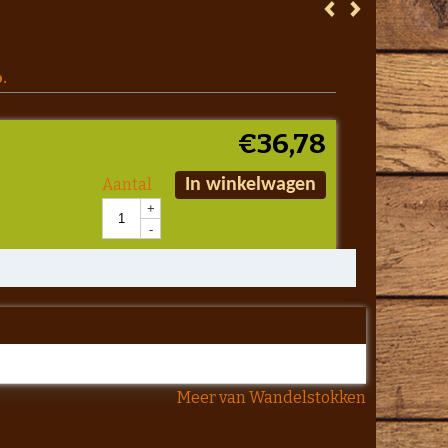
.
€
36,78
Aantal
In winkelwagen
+
-
Meer van Wandelstokken