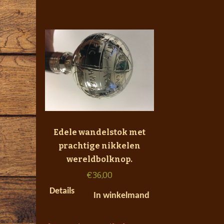
Edele wandelstok met
prachtige nikkelen
wereldbolknop.
€
36,00
Details
In winkelmand