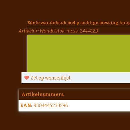
Edele wandelstok met prachtige messing knop
Artikelnr:
Wandelstok-mess-244.412B
Zet op wensenlijst
Artikelnummers
EAN:
9504445233296