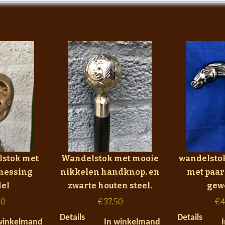
lstok met
Wandelstok met mooie
wandelsto
messing
nikkelen handknop. en
met paa
el
zwarte houten steel.
gew
50
€
37,50
€
4
Details
Details
winkelmand
In winkelmand