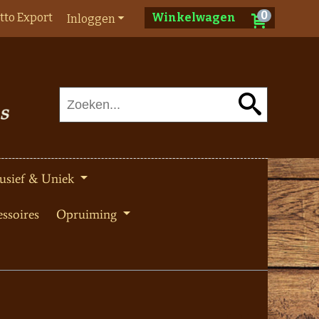
0
tto Export
Winkelwagen
Inloggen
usief & Uniek
ssoires
Opruiming