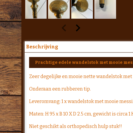
Beschrijving
Prachtige edele wandelstok met mooie mes
Zeer degelijke en mooie nette wandelstok met
Onderaan een rubberen tip.
Leveromvang: 1 x wandelstok met mooie messi
Maten: H 95 x B 10 X D 2.5 cm, gewicht is circa 1 
Niet geschikt als orthopedisch hulp stuk!!