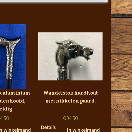
k aluminium
Wandelstok hardhout
rdenhoofd,
met nikkelen paard.
eldig.
4,50
€
34,50
Details
In winkelmand
In winkelmand