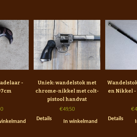
adelaar -
Uniek: wandelstok met
Wandelstok
 97cm
chrome-nikkel met colt-
en Nikkel 
pistool handvat
50
€
49,50
€
4
Details
Details
winkelmand
In winkelmand