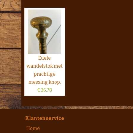
Edele
wandelstok met
prachtige
messing knop.
€
36,78
Klantenservice
Home