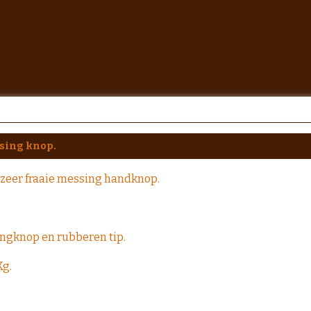
sing knop.
 zeer fraaie messing handknop.
ngknop en rubberen tip.
Kg.