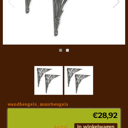
wandbeugels , muurbeugels
€
28,92
Aantal
In winkelwagen