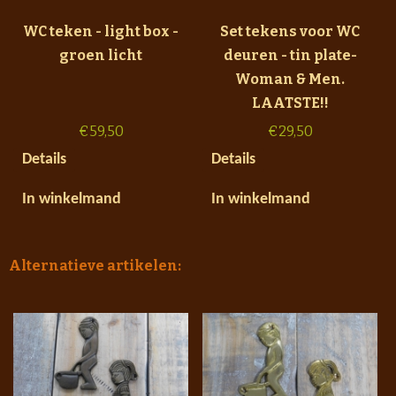
WC teken - light box -
Set tekens voor WC
groen licht
deuren - tin plate-
Woman & Men.
LAATSTE!!
€
59,50
€
29,50
Details
Details
In winkelmand
In winkelmand
Alternatieve artikelen: