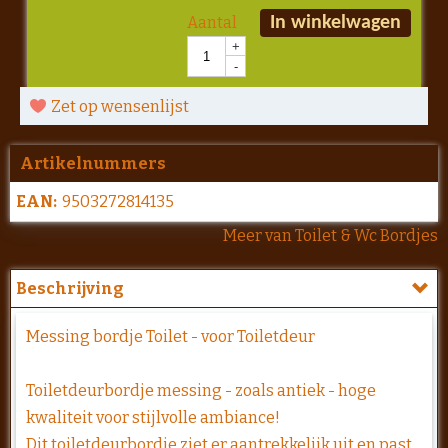
Aantal
In winkelwagen
+
-
Zet op wensenlijst
Artikelnummers
EAN:
9503272814135
Meer van Toilet & Wc Bordjes
Beschrijving
Messing bordje Toilet - voor Toiletdeur
Toiletdeurbordje messing - zoals antiek - hoge
kwaliteit voor stijlvolle ambiance!
Dit toiletdeurbordje ziet er aantrekkelijk uit en past