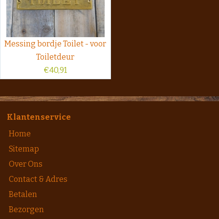
Messing bordje Toilet - voor
Toiletdeur
€
40,91
Klantenservice
Home
Sitemap
Over Ons
Contact & Adres
Betalen
Bezorgen