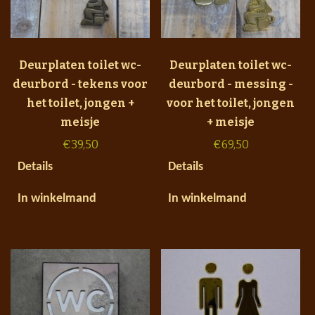
Deurplaten toilet wc-
Deurplaten toilet wc-
deurbord - tekens voor
deurbord - messing -
het toilet, jongen +
voor het toilet, jongen
meisje
+ meisje
€
39,50
€
69,50
Details
Details
In winkelmand
In winkelmand