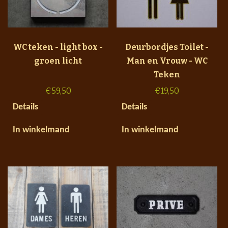
WC teken - light box -
Deurbordjes Toilet -
groen licht
Man en Vrouw - WC
Teken
€
59,50
€
19,50
Details
Details
In winkelmand
In winkelmand