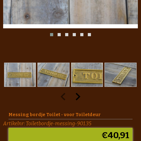
Messing bordje Toilet - voor Toiletdeur
Artikelnr:
Toiletbordje-messing-901.35
€
40,91