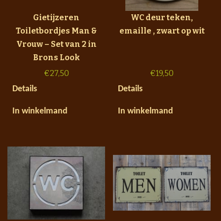
Gietijzeren
WC deur teken,
Toiletbordjes Man &
emaille , zwart op wit
Vrouw – Set van 2 in
Brons Look
€
27,50
€
19,50
Details
Details
In winkelmand
In winkelmand