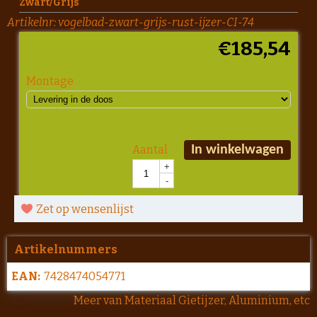
Zwart/Grijs
Artikelnr:
vogelbad-zwart-grijs-rust-ijzer-CI-74
€
185,54
Montage
Aantal
In winkelwagen
+
-
Zet op wensenlijst
Artikelnummers
EAN:
7428474054771
Meer van Materiaal Gietijzer, Aluminium, etc