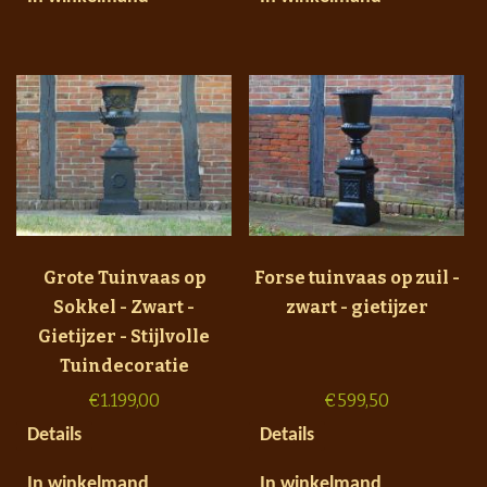
Grote Tuinvaas op
Forse tuinvaas op zuil -
Sokkel - Zwart -
zwart - gietijzer
Gietijzer - Stijlvolle
Tuindecoratie
€
1.199,00
€
599,50
Details
Details
In winkelmand
In winkelmand