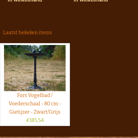
In winkelmand
In winkelmand
Laatst bekeken items
Fors Vogelbad /
Voederschaal - 80 cm -
Gietijzer - Zwart/Grijs
€
185,54