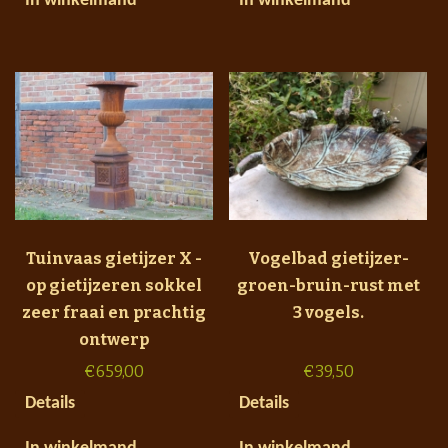
In winkelmand
In winkelmand
Tuinvaas gietijzer X -
Vogelbad gietijzer-
op gietijzeren sokkel
groen-bruin-rust met
zeer fraai en prachtig
3 vogels.
ontwerp
€
659,00
€
39,50
Details
Details