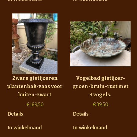
Zware gietijzeren
Vogelbad gietijzer-
plantenbak-vaas voor
groen-bruin-rust met
buiten-zwart
3 vogels.
€
189,50
€
39,50
Details
Details
In winkelmand
In winkelmand