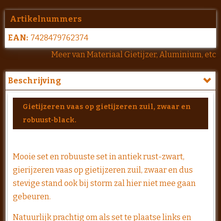
Artikelnummers
EAN:
7428479762374
Meer van Materiaal Gietijzer, Aluminium, etc
Beschrijving
Gietijzeren vaas op gietijzeren zuil, zwaar en
robuust-black.
Mooie set en robuuste set in antiek rust-zwart,
gierijzeren vaas op gietijzeren zuil, zwaar en dus
stevige stand ook bij storm zal hier niet mee gaan
gebeuren.
Natuurlijk prachtig om als set te plaatse links en