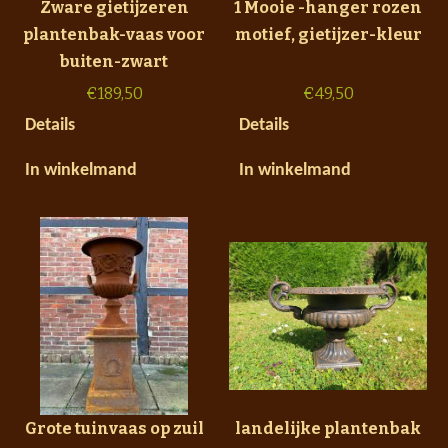
Zware gietijzeren
1 Mooie -hanger rozen
plantenbak-vaas voor
motief, gietijzer-kleur
buiten-zwart
€
189,50
€
49,50
Details
Details
In winkelmand
In winkelmand
Grote tuinvaas op zuil
landelijke plantenbak