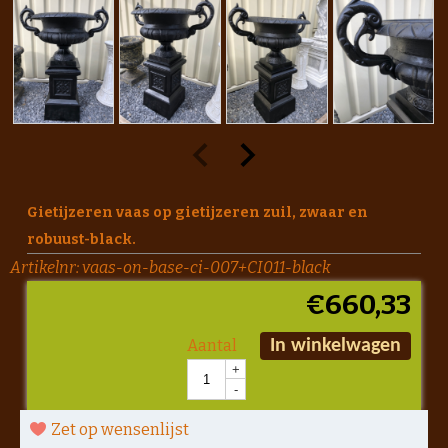
Gietijzeren vaas op gietijzeren zuil, zwaar en
robuust-black.
Artikelnr:
vaas-on-base-ci-007+CI011-black
€
660,33
Aantal
In winkelwagen
+
-
Zet op wensenlijst