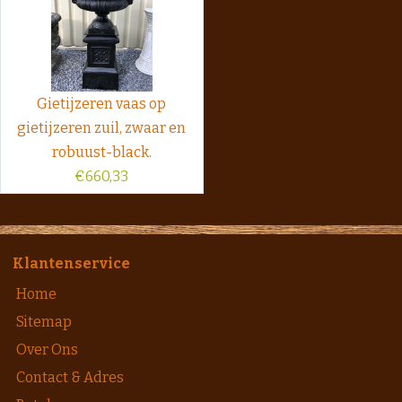
Gietijzeren vaas op
gietijzeren zuil, zwaar en
robuust-black.
€
660,33
Klantenservice
Home
Sitemap
Over Ons
Contact & Adres