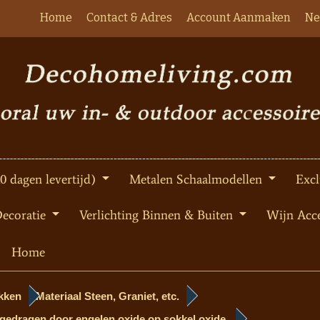
Home
Contact & Adres
Account Aanmaken
Ne
10 dagen levertijd)
Metalen Schaalmodellen
Excl
Decoratie
Verlichting Binnen & Buiten
Wijn Acce
Home
kken
Materiaal Steen, Graniet, etc.
 gedragen door engelen oxide op sokkel oxide.