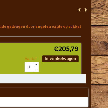
oxide gedragen door engelen oxide op sokkel
€
205,79
Aantal
In winkelwagen
+
-