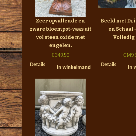
Zeer opvallende en
Beeld met Dr
zware bloempot-vaas uit
en Schaal -
vol steen oxide met
Volledig
engelen.
€
349,50
€
149,
Details
Details
In winkelmand
In 