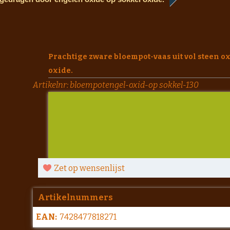
Prachtige zware bloempot-vaas uit vol steen 
oxide.
Artikelnr:
bloempotengel-oxid-op sokkel-130
Zet op wensenlijst
Artikelnummers
EAN:
7428477818271