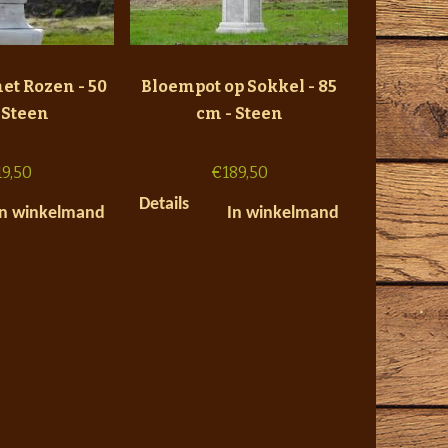
et Rozen - 50
Bloempot op Sokkel - 85
 Steen
cm - Steen
19,50
€
189,50
Details
In winkelmand
In winkelmand