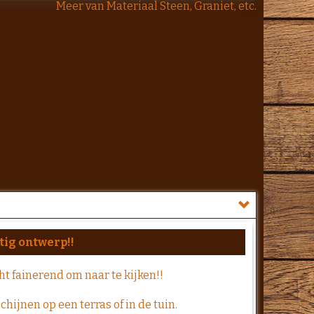
Meer van Materiaal Steen, Graniet, etc.
tig ontwerp!!
t fainerend om naar te kijken!!
hijnen op een terras of in de tuin.