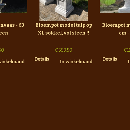
nvaas - 63
Bloempot model tulp op
Bloempot m
teen
XL sokkel, vol steen !!
cm -
50
€
559,50
€
1
Details
Details
winkelmand
In winkelmand