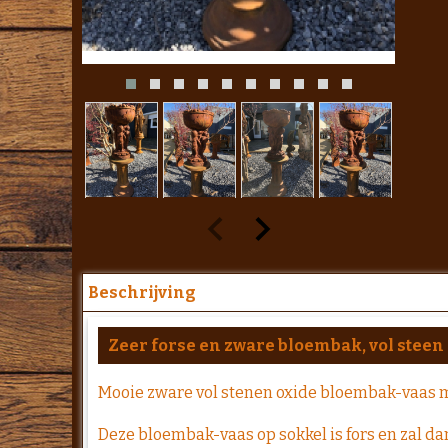
Beschrijving
Zeer forse en zware bloembak, vol steen
Mooie zware vol stenen oxide bloembak-vaas me
Deze bloembak-vaas op sokkel is fors en zal dan