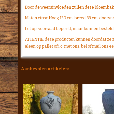
Door de weersinvloeden zullen deze bloembak 
Maten circa: Hoog 130 cm, breed 39 cm, doorsne
Let op: voorraad beperkt, maar kunnen besteld 
ATTENTIE: deze producten kunnen doordat ze z
aleen op pallet of i.o. met ons, bel of mail ons e
Aanbevolen artikelen: