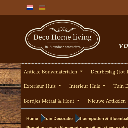
Antieke Bouwmaterialen
Deurbeslag (tot 
Exterieur Huis
Interieur Huis
Tuin 
Bordjes Metaal & Hout
Nieuwe Artikelen
Home
Tuin Decoratie
Bloempotten & Bloemba
Prachtige zware bloempot-vaas uit vol steen oxide