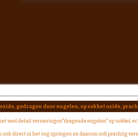
 oxide, gedragen door engelen, op sokkel oxide, prach
t veel detail versieringen"dragende engelen" op sokkel, ech
 ook direct in het oog springen en daarom ook prachtig versc