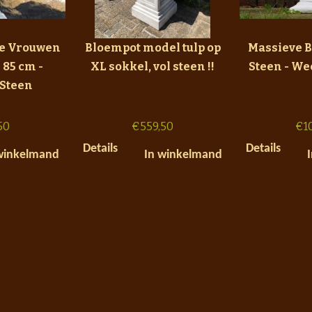
ie Vrouwen
Bloempot model tulp op
Massieve 
 85 cm -
XL sokkel, vol steen !!
Steen - W
 Steen
50
€
559,50
€
1
Details
Details
winkelmand
In winkelmand