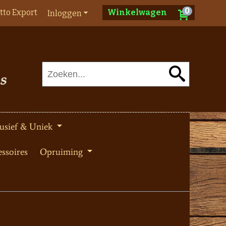
0
tto Export
Winkelwagen
Inloggen
usief & Uniek
ssoires
Opruiming