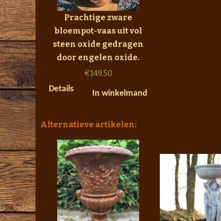
Prachtige zware
bloempot-vaas uit vol
steen oxide gedragen
door engelen oxide.
€
149,50
Details
In winkelmand
Alternatieve artikelen: