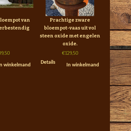
Bloempot van
Prachtige zware
eerbestendig
bloempot-vaas uit vol
steen oxide met engelen
oxide.
09,50
€
129,50
Details
In winkelmand
In winkelmand