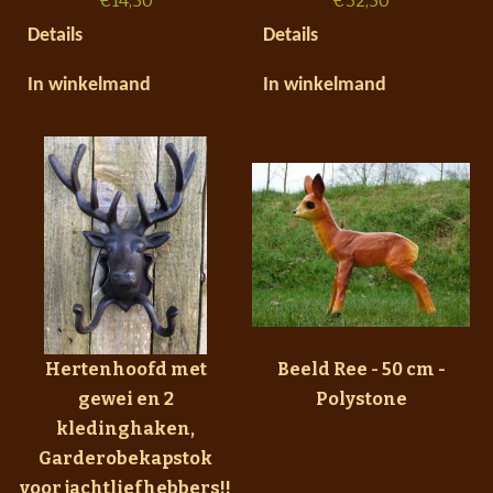
€
14,50
€
32,50
Details
Details
In winkelmand
In winkelmand
Hertenhoofd met
Beeld Ree - 50 cm -
gewei en 2
Polystone
kledinghaken,
Garderobekapstok
voor jachtliefhebbers!!