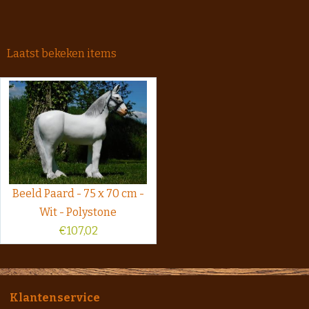
Laatst bekeken items
Beeld Paard - 75 x 70 cm -
Wit - Polystone
€
107,02
Klantenservice