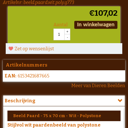
Artikelnr:
beeld.paard.wit.poly.g773
€
107,02
Aantal
In winkelwagen
+
-
Zet op wensenlijst
Artikelnummers
EAN:
6153421687665
Meer van Dieren Beelden
Beschrijving
Beeld Paard - 75 x 70 cm - Wit - Polystone
Stijlvol wit paardenbeeld van polystone