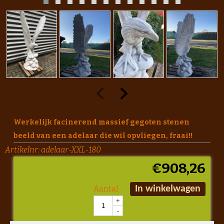
Werkelijk facinerend massief gegoten stenen
beeld van een adelaar die wil opvliegen, fraai!!
Artikelnr:
adelaar-XXL-180
€
908,26
Aantal
In winkelwagen
+
-