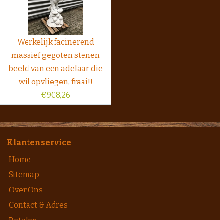
Werkelijk facinerend
massief gegoten stenen
beeld van een adelaar die
wil opvliegen, fraai!!
€
908,26
Klantenservice
Home
Sitemap
Over Ons
Contact & Adres