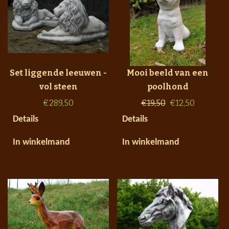
Set liggende leeuwen -
Mooi beeld van een
vol steen
poolhond
€
289,50
€
19,50
€
12,50
Details
Details
In winkelmand
In winkelmand