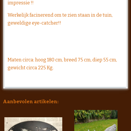
impressie !!
Werkelijk facinerend om te zien staan in de tuin,
geweldige eye-catcher!!
Maten circa: hoog 180 cm, breed 75 cm, diep 55 cm,
gewicht circa 225 Kg.
Aanbevolen artikelen: