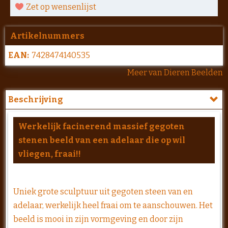
Zet op wensenlijst
Artikelnummers
EAN:
7428474140535
Meer van Dieren Beelden
Beschrijving
Werkelijk facinerend massief gegoten
stenen beeld van een adelaar die op wil
vliegen, fraai!!
Uniek grote sculptuur uit gegoten steen van en
adelaar, werkelijk heel fraai om te aanschouwen. Het
beeld is mooi in zijn vormgeving en door zijn