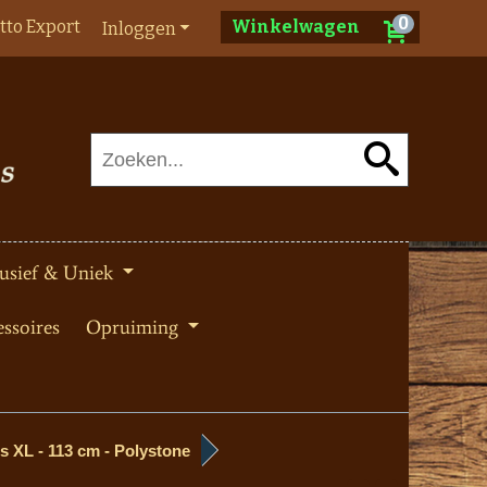
0
tto Export
Winkelwagen
Inloggen
usief & Uniek
ssoires
Opruiming
s XL - 113 cm - Polystone