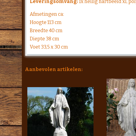
Leveringsomvang:
1x heilig hartbeeld xl, po
Afmetingen ca:
Hoogte 113 cm
Breedte 40 cm
Diepte 38 cm
Voet 33,5 x 30 cm
Aanbevolen artikelen: