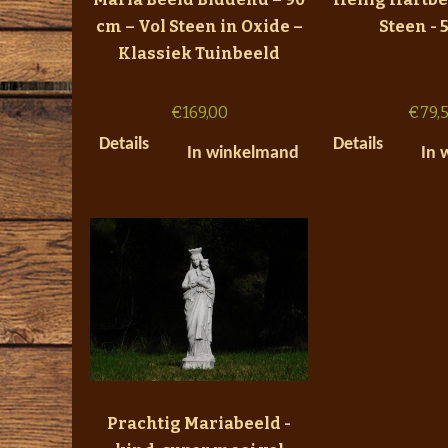
cm – Vol Steen in Oxide –
Steen - 
Klassiek Tuinbeeld
€
169,00
€
79,
Details
Details
In winkelmand
In 
Prachtig Mariabeeld -