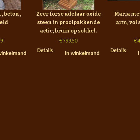
, beton ,
Zeer forse adelaar oxide
Maria met
eld
steen in prooipakkende
arm, vol 
actie, bruin op sokkel.
99
€
799,50
€
4
Details
Details
winkelmand
In winkelmand