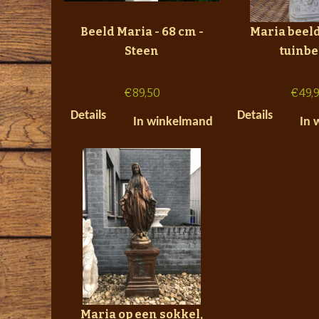
Beeld Maria - 68 cm -
Maria beeld 
Steen
tuinbe
€
89,50
€
49,
Details
Details
In winkelmand
In 
Maria op een sokkel,