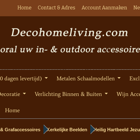
Home
Contact & Adres
Account Aanmaken
Ne
10 dagen levertijd)
Metalen Schaalmodellen
Excl
Decoratie
Verlichting Binnen & Buiten
Wijn Acce
Home
 & Grafaccessoires
Kerkelijke Beelden
Heilig Hartbeeld Jezu