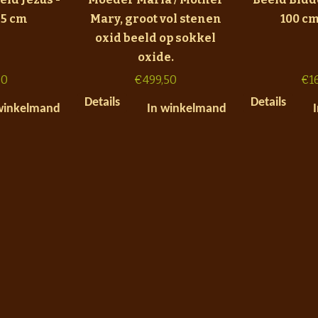
55 cm
Mary, groot vol stenen
100 cm
oxid beeld op sokkel
oxide.
50
€
499,50
€
1
Details
Details
winkelmand
In winkelmand