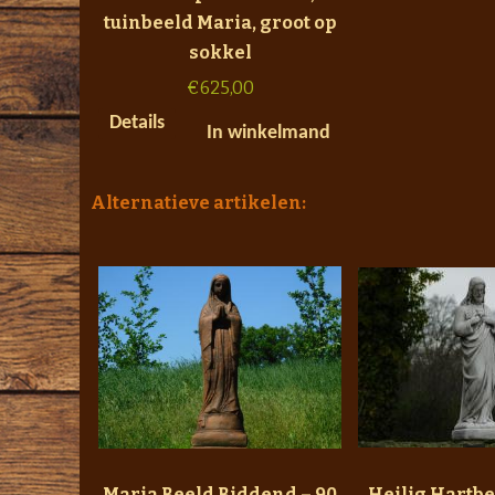
tuinbeeld Maria, groot op
sokkel
€
625,00
Details
In winkelmand
Alternatieve artikelen:
Maria Beeld Biddend – 90
Heilig Hartbe