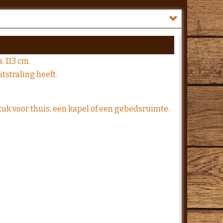
. 113 cm.
tstraling heeft.
stuk voor thuis, een kapel of een gebedsruimte.