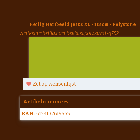
Heilig Hartbeeld Jezus XL - 113 cm - Polystone
Artikelnr:
heilig.hart.beeld.xl.poly.zumi-g752
Zet op wensenlijst
Artikelnummers
EAN:
6154132619655