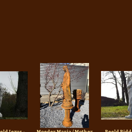
eld Jezus -
Moeder Maria / Mother
Beeld Bidd