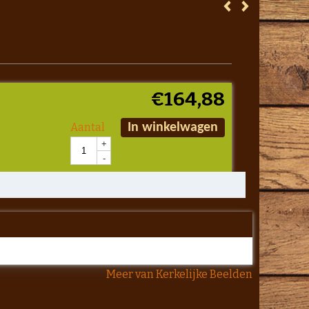
€
164,88
Aantal
In winkelwagen
+
-
Meer van Kerkelijke Beelden