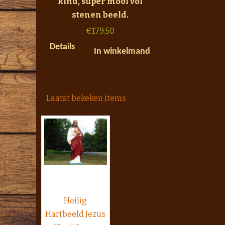
kind, super mooi vol
stenen beeld.
€
179,50
Details
In winkelmand
Laatst bekeken items
Heilig
Hartbeeld Jezus