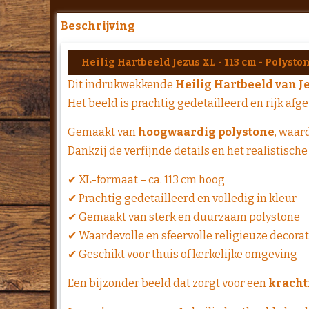
Beschrijving
Heilig Hartbeeld Jezus XL - 113 cm - Polysto
Dit indrukwekkende
Heilig Hartbeeld van J
Het beeld is prachtig gedetailleerd en rijk afg
Gemaakt van
hoogwaardig polystone
, waar
Dankzij de verfijnde details en het realistisch
✔ XL-formaat – ca. 113 cm hoog
✔ Prachtig gedetailleerd en volledig in kleur
✔ Gemaakt van sterk en duurzaam polystone
✔ Waardevolle en sfeervolle religieuze decorat
✔ Geschikt voor thuis of kerkelijke omgeving
Een bijzonder beeld dat zorgt voor een
krachti