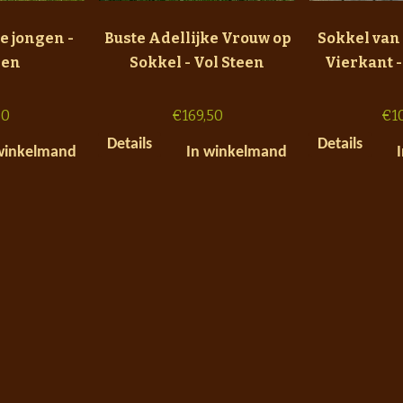
e jongen -
Buste Adellijke Vrouw op
Sokkel van
een
Sokkel - Vol Steen
Vierkant -
50
€
169,50
€
1
Details
Details
winkelmand
In winkelmand