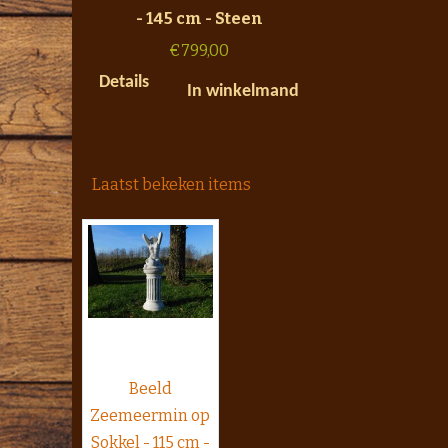
- 145 cm - Steen
€
799,00
Details
In winkelmand
Laatst bekeken items
Beeld
Zeemeermin op
Sokkel - 115 cm -