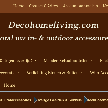
Home
Contact & Adres
Account Aanmaken
Ne
10 dagen levertijd)
Metalen Schaalmodellen
Excl
Decoratie
Verlichting Binnen & Buiten
Wijn Acce
Home
 & Grafaccessoires
Overige Beelden & Sokkels
Beeld Zeemee