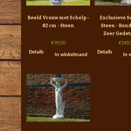
Beeld Vrouw met Schelp -
Exclusieve S
82 cm - Steen
Steen - Rond
Zeer Gedet
€
99,50
€
149,
Details
Details
In winkelmand
In 