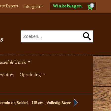
0
tto Export
Winkelwagen
Inloggen
usief & Uniek
ssoires
Opruiming
rmin op Sokkel - 115 cm - Volledig Steen