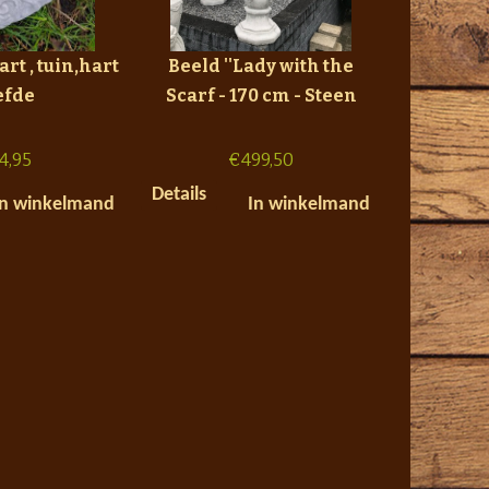
rt , tuin,hart
Beeld ''Lady with the
iefde
Scarf - 170 cm - Steen
14,95
€
499,50
Details
In winkelmand
In winkelmand