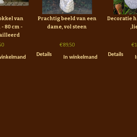
okkel van
Prachtig beeld van een
Decoratie ha
 - 80 cm -
dame, vol steen
,l
ailleerd
50
€
89,50
€
Details
Details
winkelmand
In winkelmand