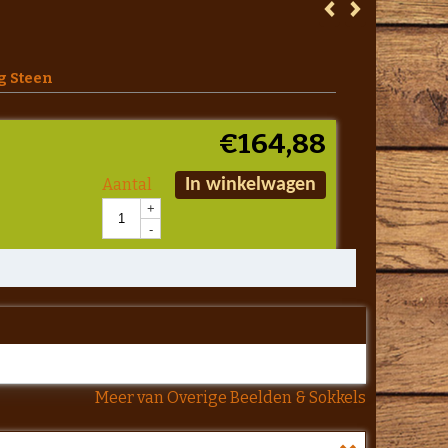
g Steen
€
164,88
Aantal
In winkelwagen
+
-
Meer van Overige Beelden & Sokkels