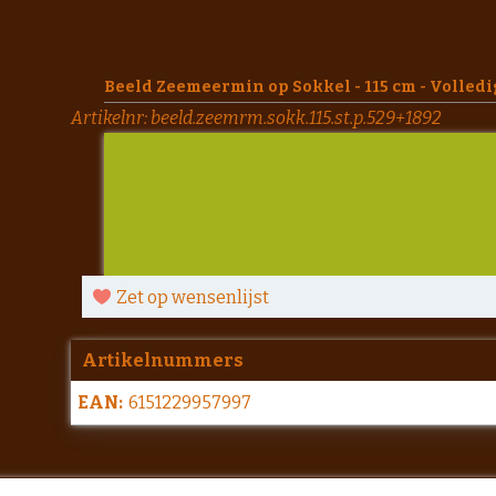
Beeld Zeemeermin op Sokkel - 115 cm - Volledi
Artikelnr:
beeld.zeemrm.sokk.115.st.p.529+1892
Zet op wensenlijst
Artikelnummers
EAN:
6151229957997