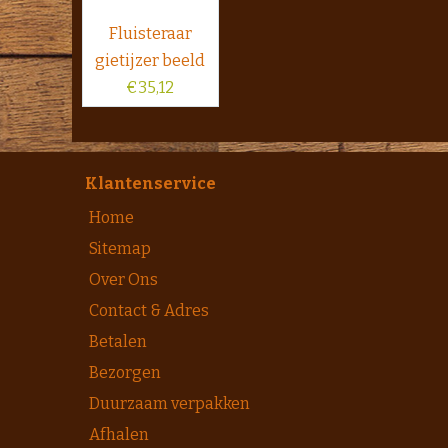
Fluisteraar
gietijzer beeld
€
35,12
Klantenservice
Home
Sitemap
Over Ons
Contact & Adres
Betalen
Bezorgen
Duurzaam verpakken
Afhalen