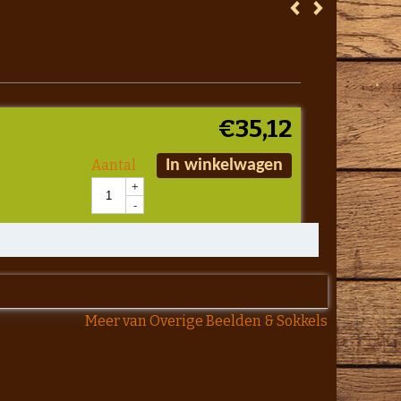
€
35,12
Aantal
In winkelwagen
+
-
Meer van Overige Beelden & Sokkels