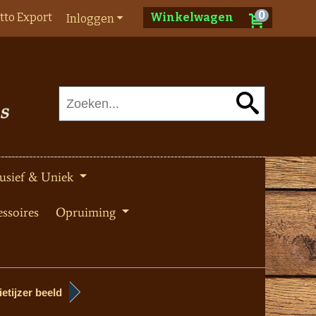
0
tto Export
Winkelwagen
Inloggen
usief & Uniek
ssoires
Opruiming
ietijzer beeld