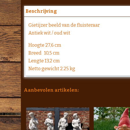
Beschrijving
Gietijzer beeld van de fluisteraar
Antiek wit / oud wit
Hoogte 27,6 cm
Breed 10,5 cm
Lengte 13,2 cm
Netto gewicht 2.25 kg
Aanbevolen artikelen: