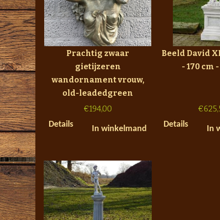
Prachtig zwaar
Beeld David X
gietijzeren
- 170 cm 
wandornament vrouw,
old-leadedgreen
€
194,00
€
625,
Details
Details
In winkelmand
In 