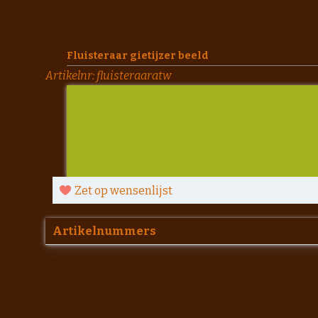
Fluisteraar gietijzer beeld
Artikelnr:
fluisteraaratw
Zet op wensenlijst
Artikelnummers