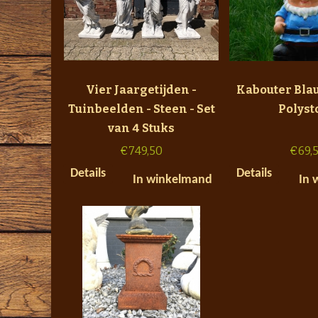
Vier Jaargetijden -
Kabouter Blau
Tuinbeelden - Steen - Set
Polyst
van 4 Stuks
€
749,50
€
69,
Details
Details
In winkelmand
In 