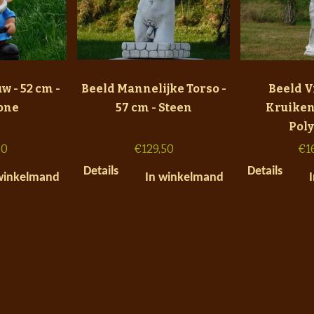
w - 52 cm -
Beeld Mannelijke Torso -
Beeld 
one
57 cm - Steen
Kruiken 
Pol
50
€
129,50
€
1
Details
Details
winkelmand
In winkelmand