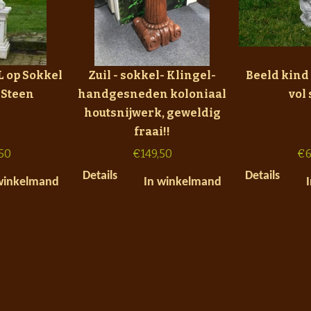
L op Sokkel
Zuil - sokkel- Klingel-
Beeld kind
- Steen
handgesneden koloniaal
vol
houtsnijwerk, geweldig
fraai!!
50
€
149,50
€
6
Details
Details
winkelmand
In winkelmand