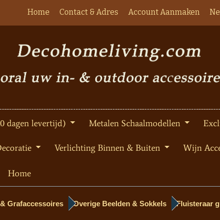
Home
Contact & Adres
Account Aanmaken
Ne
10 dagen levertijd)
Metalen Schaalmodellen
Excl
Decoratie
Verlichting Binnen & Buiten
Wijn Acce
Home
 & Grafaccessoires
Overige Beelden & Sokkels
Fluisteraar g