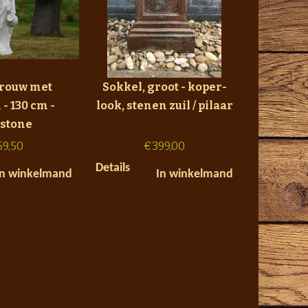
Vrouw met
Sokkel, groot - koper-
- 130 cm -
look, stenen zuil / pilaar
ystone
69,50
€
399,00
Details
In winkelmand
In winkelmand