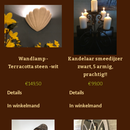
Wandlamp -
Kandelaar smeedijzer
Terracotta steen -wit
zwart, 5 armig,
prachtig!!
€
149,50
€
99,00
Details
Details
In winkelmand
In winkelmand