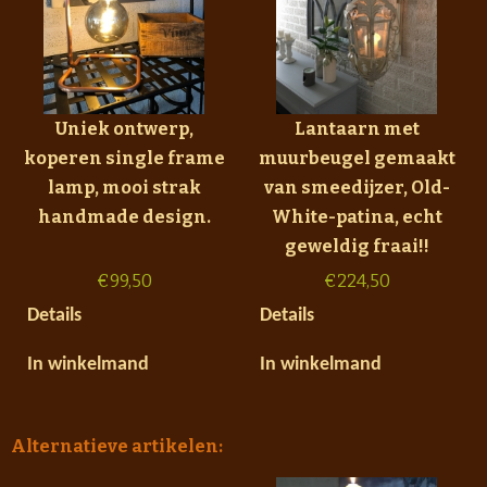
Uniek ontwerp,
Lantaarn met
koperen single frame
muurbeugel gemaakt
lamp, mooi strak
van smeedijzer, Old-
handmade design.
White-patina, echt
geweldig fraai!!
€
99,50
€
224,50
Details
Details
In winkelmand
In winkelmand
Alternatieve artikelen: