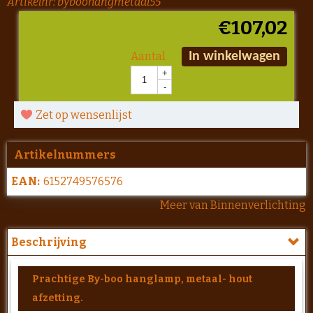
Artikelnr:
byboohangmetaal55
€
107,02
Aantal
In winkelwagen
+
-
Zet op wensenlijst
Artikelnummers
EAN:
6152749576576
Meer van Binnenverlichting
Beschrijving
Prachtige By-boo hanglamp, metaal- hout
afzetting.