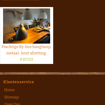
Prachtige By-boo hanglamp,
metaal- hout afzetting.
€
107,02
Klantenservice
Home
Sitemap
Over Ons