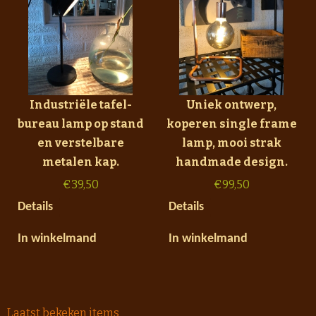
Industriële tafel-
Uniek ontwerp,
bureau lamp op stand
koperen single frame
en verstelbare
lamp, mooi strak
metalen kap.
handmade design.
€
39,50
€
99,50
Details
Details
In winkelmand
In winkelmand
Laatst bekeken items