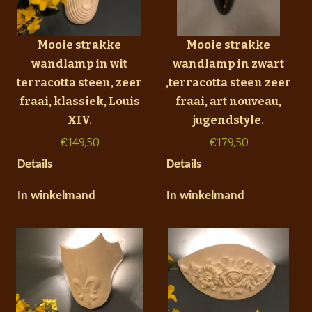
Mooie strakke
Mooie strakke
wandlamp in wit
wandlamp in zwart
terracotta steen, zeer
,terracotta steen zeer
fraai, klassiek, Louis
fraai, art nouveau,
XIV.
jugendstyle.
€
149,50
€
179,50
Details
Details
In winkelmand
In winkelmand