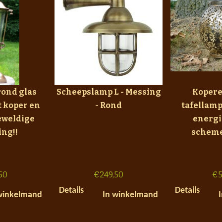
ond glas
Scheepslamp L - Messing
Kopere
t koper en
- Rond
tafellamp
eweldige
energi
ing!!
scheme
50
€
249,50
€
5
Details
Details
winkelmand
In winkelmand