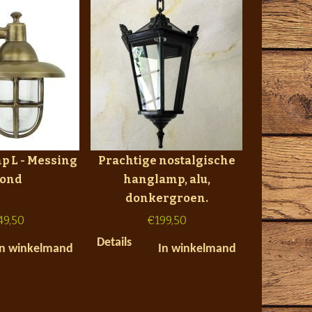
p L - Messing
Prachtige nostalgische
Rond
hanglamp, alu,
donkergroen.
49,50
€
199,50
Details
In winkelmand
In winkelmand