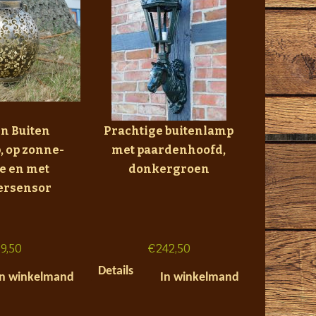
n Buiten
Prachtige buitenlamp
, op zonne-
met paardenhoofd,
e en met
donkergroen
rsensor
9,50
€
242,50
Details
In winkelmand
In winkelmand