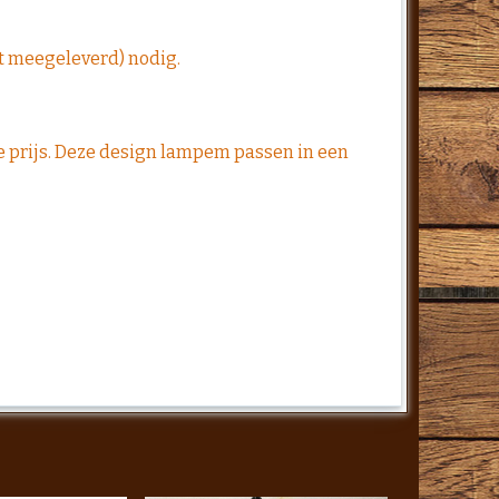
t meegeleverd) nodig.
te prijs. Deze design lampem passen in een