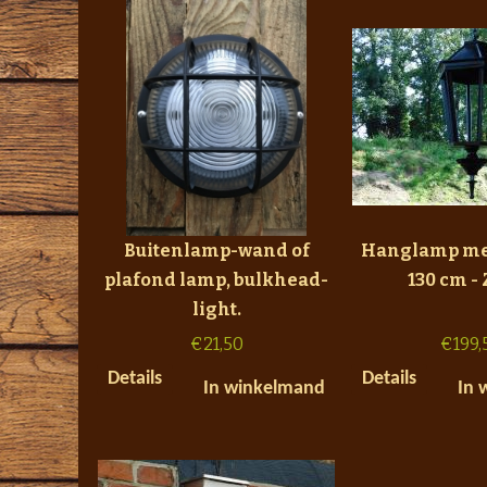
Buitenlamp-wand of
Hanglamp met
plafond lamp, bulkhead-
130 cm -
light.
€
21,50
€
199,
Details
Details
In winkelmand
In 