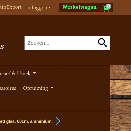
0
tto Export
Winkelwagen
Inloggen
usief & Uniek
ssoires
Opruiming
ked glas, 60cm, aluminium.