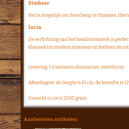
Dimbaar
Het is mogelijk om deze lamp te dimmen. Hier
Lucia
De verlichting van het kwaliteitsmerk is perfe
klassiek tot modern interieur en hebben de uits
Levering: 1 x lantaarn aluminium, roestbruin.
Afmetingen: de lengte is 12 cm, de breedte is 1
Gewicht is circa 2500 gram
Aanbevolen artikelen: