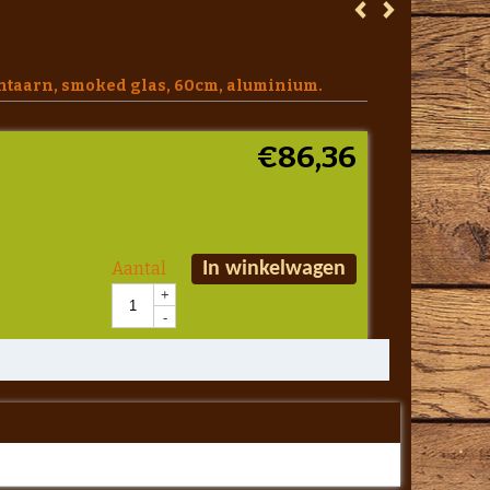
antaarn, smoked glas, 60cm, aluminium.
€
86,36
Aantal
In winkelwagen
+
-