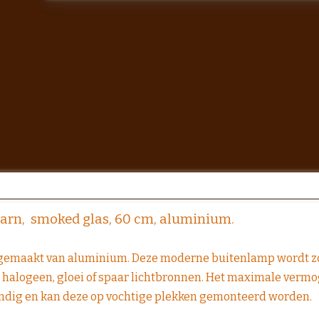
aarn, smoked glas, 60 cm, aluminium.
 gemaakt van aluminium. Deze moderne buitenlamp wordt zon
D, halogeen, gloei of spaar lichtbronnen. Het maximale vermo
endig en kan deze op vochtige plekken gemonteerd worden.