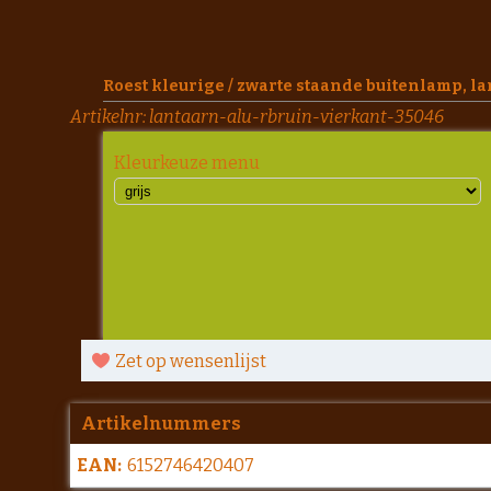
Roest kleurige / zwarte staande buitenlamp, l
Artikelnr:
lantaarn-alu-rbruin-vierkant-35046
Kleurkeuze menu
Zet op wensenlijst
Artikelnummers
EAN:
6152746420407