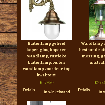
Buitenlamp geheel
Wandlamp r
koper-glas, koperen
bestaande ui
wandlamp, rustieke
messing, g
buitenlamp, buiten
uitstral
wandlamp voordeur, top
kwaliteit!!
€
279,50
€
299,
Details
Details
In winkelmand
In 