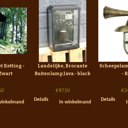
 Ketting -
Landelijke, Brocante
Scheepslam
 Zwart
Buitenlamp Java - black
- 
50
€
87,50
€
2
Details
Details
winkelmand
In winkelmand