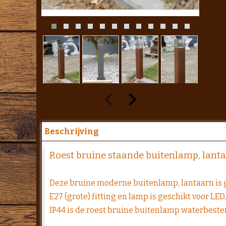
Beschrijving
Roest bruine staande buitenlamp, lant
Deze bruine moderne buitenlamp, lantaarn is
E27 (grote) fitting en lamp is geschikt voor LE
IP44 is de roest bruine buitenlamp waterbest