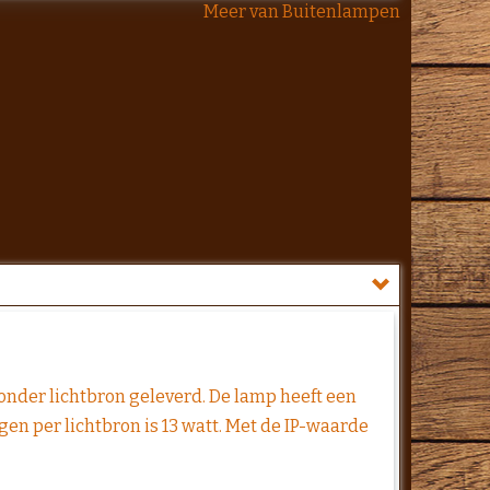
Meer van Buitenlampen
der lichtbron geleverd. De lamp heeft een
gen per lichtbron is 13 watt. Met de IP-waarde