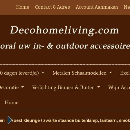
Home
Contact & Adres
Account Aanmaken
Ne
10 dagen levertijd)
Metalen Schaalmodellen
Excl
Decoratie
Verlichting Binnen & Buiten
Wijn Acce
Home
en
Roest kleurige / zwarte staande buitenlamp, lantaarn, smo