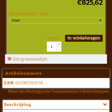
€
825,62
Kleur lantaarn - paal
Aantal
In winkelwagen
+
-
Zet op wensenlijst
Artikelnummers
EAN:
6150813561558
Meer van Nostalgische Tuinlantaarns & Buitenlampen
Beschrijving