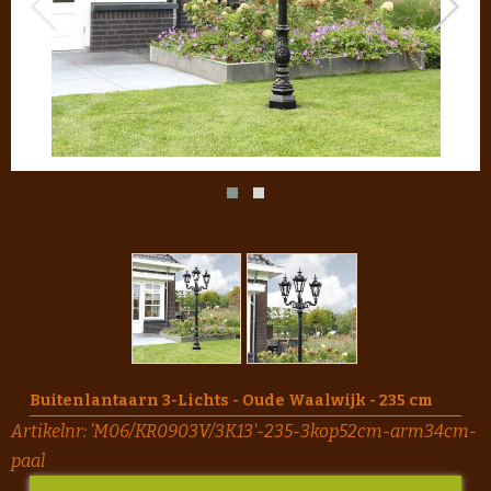
Buitenlantaarn 3-Lichts - Oude Waalwijk - 235 cm
Artikelnr:
'M06/KR0903V/3K13'-235-3kop52cm-arm34cm-
paal