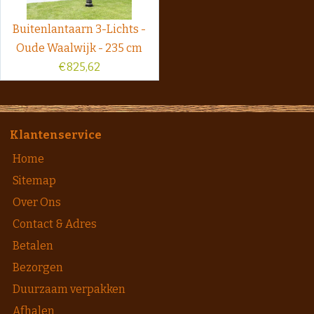
Buitenlantaarn 3-Lichts -
Oude Waalwijk - 235 cm
€
825,62
Klantenservice
Home
Sitemap
Over Ons
Contact & Adres
Betalen
Bezorgen
Duurzaam verpakken
Afhalen