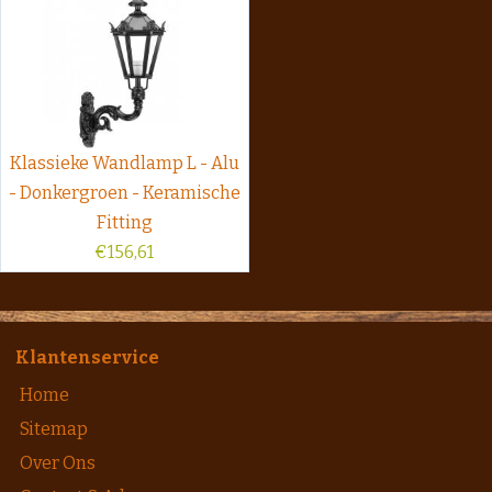
Klassieke Wandlamp L - Alu
- Donkergroen - Keramische
Fitting
€
156,61
Klantenservice
Home
Sitemap
Over Ons