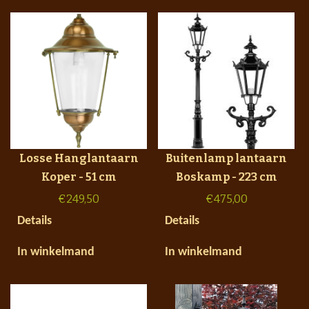
Losse Hanglantaarn
Buitenlamp lantaarn
Koper - 51 cm
Boskamp - 223 cm
€
249,50
€
475,00
Details
Details
In winkelmand
In winkelmand