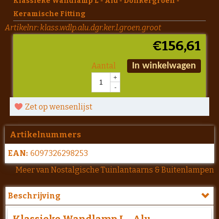
Klassieke Wandlamp L - Alu - Donkergroen -
Keramische Fitting
Artikelnr:
klass.wdlp.alu.dgr.ker.l.groen.groot
€
156,61
Aantal
In winkelwagen
+
-
Zet op wensenlijst
Artikelnummers
EAN:
6097326298253
Meer van Nostalgische Tuinlantaarns & Buitenlampen
Beschrijving
Klassieke Wandlamp L - Alu -