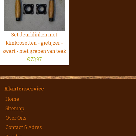
Set deurklinken met
klinkrozetten - gietijzer -
zwart - met grepen van teak
€
73,97
Klantenservice
Home
Sitemap
Over Ons
Contact & Adres