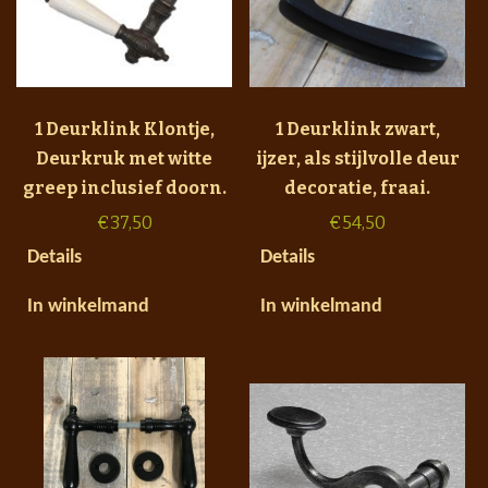
1 Deurklink Klontje,
1 Deurklink zwart,
Deurkruk met witte
ijzer, als stijlvolle deur
greep inclusief doorn.
decoratie, fraai.
€
37,50
€
54,50
Details
Details
In winkelmand
In winkelmand