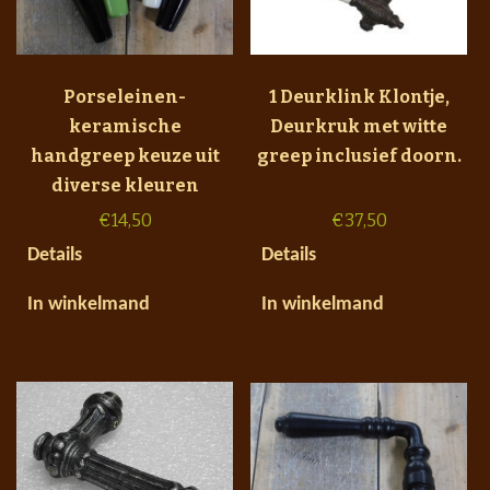
Porseleinen-
1 Deurklink Klontje,
keramische
Deurkruk met witte
handgreep keuze uit
greep inclusief doorn.
diverse kleuren
€
14,50
€
37,50
Details
Details
In winkelmand
In winkelmand