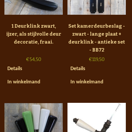
1 Deurklink zwart,
Set kamerdeurbeslag -
ijzer, als stijlvolle deur
zwart - lange plaat +
decoratie, fraai.
deurklink - antieke set
- BB72
€
54,50
€
119,50
Details
Details
In winkelmand
In winkelmand