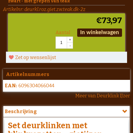
zwart - met grepen van teak
Artikelnr:
deurkl.roz.giet.zw.teak.dk-2z
€
73,97
Aantal
In winkelwagen
+
-
Zet op wensenlijst
Artikelnummers
EAN:
6096304066044
Meer van Deurklink IJzer
Beschrijving
Set deurklinken met