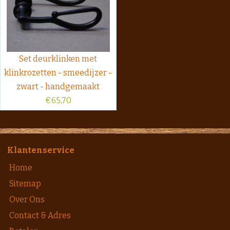
Set deurklinken met
klinkrozetten - smeedijzer -
zwart - handgemaakt
€
65,70
Klantenservice
Home
Sitemap
Over Ons
Contact & Adres