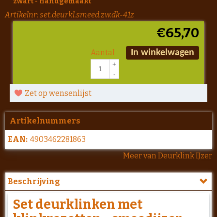
zwart - handgemaakt
Artikelnr:
set.deurkl.smeed.zw.dk-41z
€
65,70
Aantal
In winkelwagen
+
-
Zet op wensenlijst
Artikelnummers
EAN:
4903462281863
Meer van Deurklink IJzer
Beschrijving
Set deurklinken met