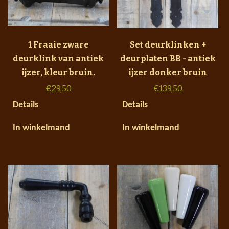
1 Fraaie zware
Set deurklinken +
deurklink van antiek
deurplaten BB - antiek
ijzer, kleur bruin.
ijzer donker bruin
€
29,50
€
139,50
Details
Details
In winkelmand
In winkelmand