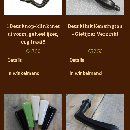
1 Deurknop-klink met
Deurklink Kensington
ui vorm, geheel ijzer,
- Gietijzer Verzinkt
erg fraai!!
€
47,50
€
72,50
Details
Details
In winkelmand
In winkelmand