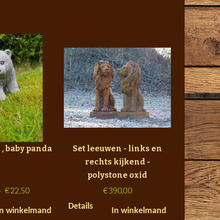
 , baby panda
Set leeuwen - links en
rechts kijkend -
polystone oxid
0
€
22,50
€
390,00
Details
In winkelmand
In winkelmand