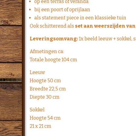
op een terras of veranda
bij een poort of oprijlaan
als statement piece in een klassieke tuin
Ook schitterend als
set aan weerszijden va
Leveringsomvang:
1x beeld leeuw + sokkel, 
Afmetingen ca:
Totale hoogte 104 cm
Leeuw
Hoogte 50 cm
Breedte 22,5 cm
Diepte 30 cm
Sokkel
Hoogte 54 cm
21 x 21 cm