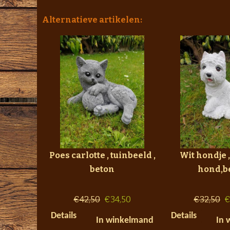
Alternatieve artikelen:
Poes carlotte , tuinbeeld ,
Wit hondje 
beton
hond,b
€
42,50
€
34,50
€
32,50
Details
Details
In winkelmand
In 