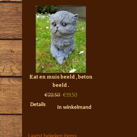
Kat en muis beeld , beton
beeld .
€
22,50
€
19,50
Details
In winkelmand
Laatst bekeken items