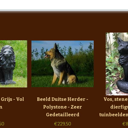
Grijs - Vol
Beeld Duitse Herder -
Vos, stene
n
Polystone - Zeer
dierfig
Gedetailleerd
tuinbeelden
50
€
229,50
€
8