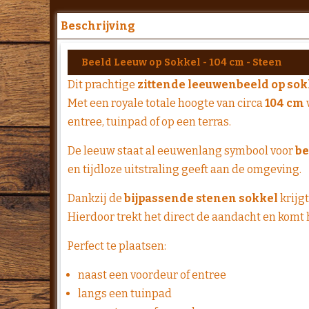
Beschrijving
Beeld Leeuw op Sokkel - 104 cm - Steen
Dit prachtige
zittende leeuwenbeeld op sok
Met een royale totale hoogte van circa
104 cm
entree, tuinpad of op een terras.
De leeuw staat al eeuwenlang symbool voor
be
en tijdloze uitstraling geeft aan de omgeving.
Dankzij de
bijpassende stenen sokkel
krijg
Hierdoor trekt het direct de aandacht en komt he
Perfect te plaatsen:
naast een voordeur of entree
langs een tuinpad