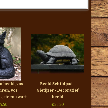
n beeld, vos
Beeld Schildpad -
uren, vos
Gietijzer - Decoratief
., steen zwart
beeld
9,50
€
52,50