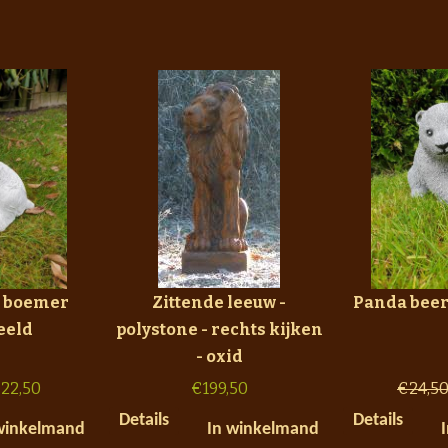
, boemer
Zittende leeuw -
Panda beer
eeld
polystone - rechts kijken
- oxid
€
22,50
€
199,50
€
24,5
Details
Details
winkelmand
In winkelmand