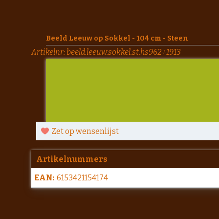
Beeld Leeuw op Sokkel - 104 cm - Steen
Artikelnr:
beeld.leeuw.sokkel.st.hs962+1913
Zet op wensenlijst
Artikelnummers
EAN:
6153421154174