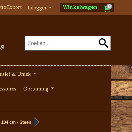
0
tto Export
Winkelwagen
Inloggen
usief & Uniek
ssoires
Opruiming
 104 cm - Steen