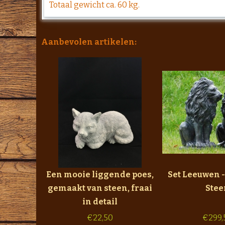
Totaal gewicht ca. 60 kg.
Aanbevolen artikelen:
Een mooie liggende poes,
Set Leeuwen - 
gemaakt van steen, fraai
Stee
in detail
€
22,50
€
299,