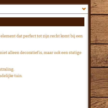
lement dat perfect tot zijn recht komt bij een
niet alleen decoratief is, maar ook een statige
traling.
delijke tuin.