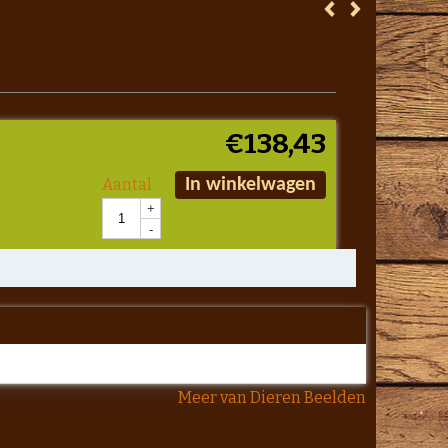
€
138,43
Aantal
In winkelwagen
+
-
Meer van Dieren Beelden