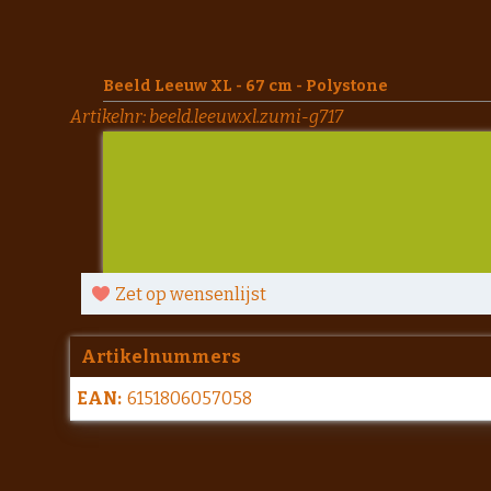
Beeld Leeuw XL - 67 cm - Polystone
Artikelnr:
beeld.leeuw.xl.zumi-g717
Zet op wensenlijst
Artikelnummers
EAN:
6151806057058