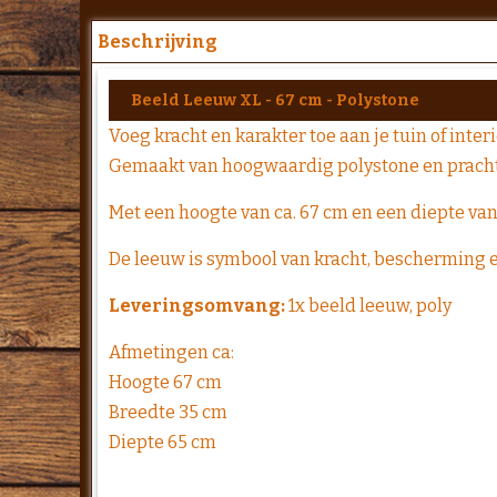
Beschrijving
Beeld Leeuw XL - 67 cm - Polystone
Voeg kracht en karakter toe aan je tuin of int
Gemaakt van hoogwaardig polystone en pracht
Met een hoogte van ca. 67 cm en een diepte van 
De leeuw is symbool van kracht, bescherming en
Leveringsomvang:
1x beeld leeuw, poly
Afmetingen ca:
Hoogte 67 cm
Breedte 35 cm
Diepte 65 cm