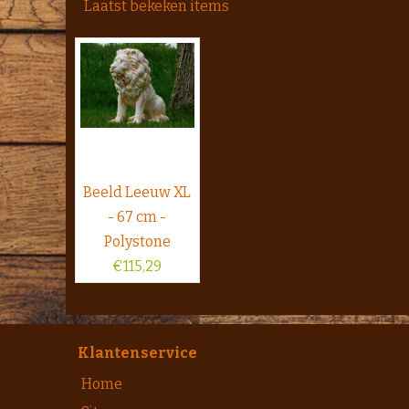
Laatst bekeken items
Beeld Leeuw XL
- 67 cm -
Polystone
€
115,29
Klantenservice
Home