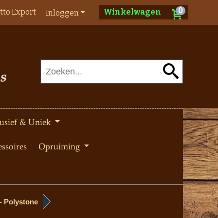
0
tto Export
Winkelwagen
Inloggen
usief & Uniek
ssoires
Opruiming
- Polystone