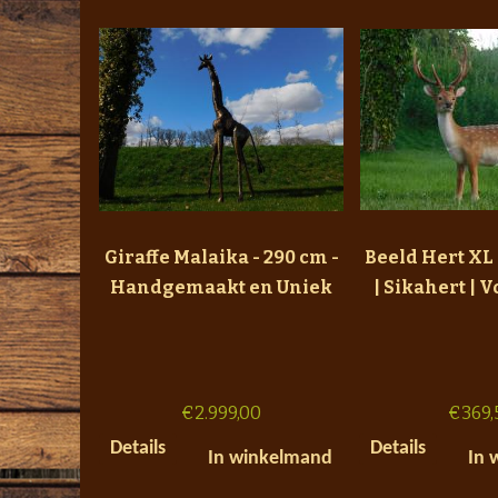
Giraffe Malaika - 290 cm -
Beeld Hert XL 
Handgemaakt en Uniek
| Sikahert | V
€
2.999,00
€
369,
Details
Details
In winkelmand
In 