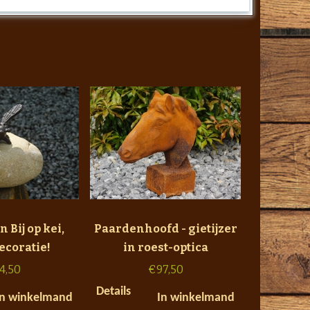
n Bij op kei,
Paardenhoofd - gietijzer
ecoratie!
in roest-optica
4,50
€
97,50
Details
In winkelmand
In winkelmand