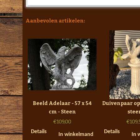
Aanbevolen artikelen:
Beeld Adelaar - 57 x 54
Duivenpaar op 
cm - Steen
stee
€
109,00
€
109,
Details
Details
In winkelmand
In 