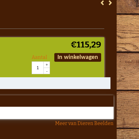
€
115,29
Aantal
In winkelwagen
+
-
Meer van Dieren Beelden