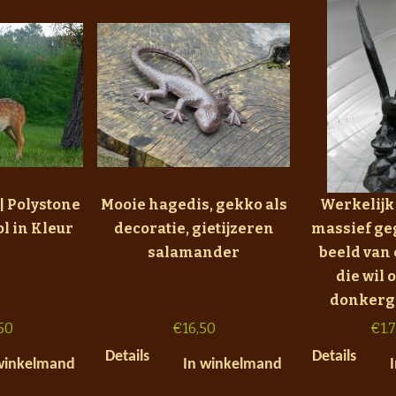
| Polystone
Mooie hagedis, gekko als
Werkelijk
ol in Kleur
decoratie, gietijzeren
massief ge
salamander
beeld van
die wil 
donkergri
50
€
16,50
€
1.
Details
Details
winkelmand
In winkelmand