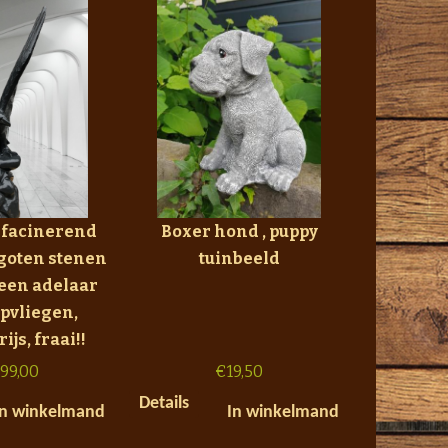
 facinerend
Boxer hond , puppy
goten stenen
tuinbeeld
 een adelaar
opvliegen,
js, fraai!!
799,00
€
19,50
Details
In winkelmand
In winkelmand