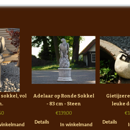
sokkel, vol
Adelaar op Ronde Sokkel
Gietijzere
n.
- 83 cm - Steen
leuke d
50
€
139,00
€
1
Details
Details
winkelmand
In winkelmand