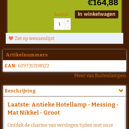
€
164,88
Aantal
In winkelwagen
+
-
Zet op wensenlijst
Artikelnummers
EAN:
6097313198122
Meer van Buitenlampen
Beschrijving
Laatste: Antieke Hotellamp - Messing -
Mat Nikkel - Groot
Ontdek de charme van vervlogen tijden met onze