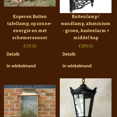
Koperen Buiten
Buitenlamp /
tafellamp, op zonne-
wandlamp, aluminium
energie en met
- groen, kasteelarm +
schemersensor
middel kap
€
59,50
€
189,50
Details
Details
In winkelmand
In winkelmand