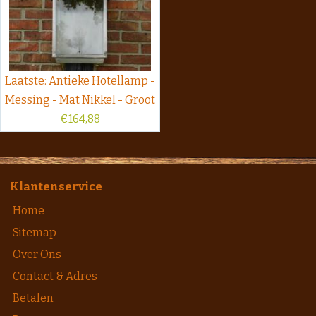
Laatste: Antieke Hotellamp -
Messing - Mat Nikkel - Groot
€
164,88
Klantenservice
Home
Sitemap
Over Ons
Contact & Adres
Betalen