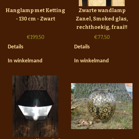
Hanglamp met Ketting
Zwarte wandlamp
- 130 cm - Zwart
Zanel, Smoked glas,
rechthoekig, fraai!!
€
199,50
€
77,50
Details
Details
In winkelmand
In winkelmand