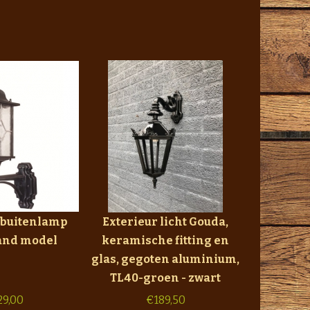
 buitenlamp
Exterieur licht Gouda,
aand model
keramische fitting en
glas, gegoten aluminium,
TL40-groen - zwart
29,00
€
189,50