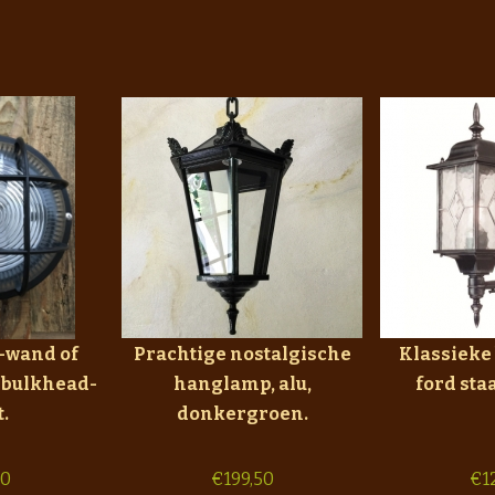
-wand of
Prachtige nostalgische
Klassieke
 bulkhead-
hanglamp, alu,
ford st
.
donkergroen.
50
€
199,50
€
1