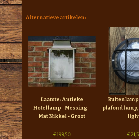
Alternatieve artikelen:
Laatste: Antieke
Buitenlamp
Hotellamp - Messing -
plafond lamp,
Mat Nikkel - Groot
light
€
199,50
€
21,