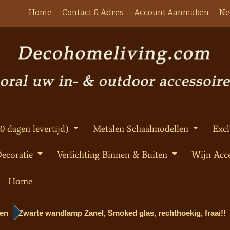
Home
Contact & Adres
Account Aanmaken
Ne
10 dagen levertijd)
Metalen Schaalmodellen
Excl
Decoratie
Verlichting Binnen & Buiten
Wijn Acce
Home
en
Zwarte wandlamp Zanel, Smoked glas, rechthoekig, fraai!!