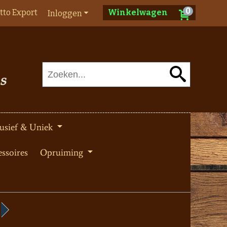
0
tto Export
Winkelwagen
Inloggen
usief & Uniek
ssoires
Opruiming