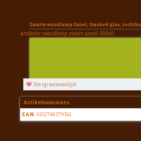
Zwarte wandlamp Zanel, Smoked glas, rechthoe
Artikelnr:
wandlamp-zwart-zanel-35040
Zet op wensenlijst
Artikelnummers
EAN:
6152746379361