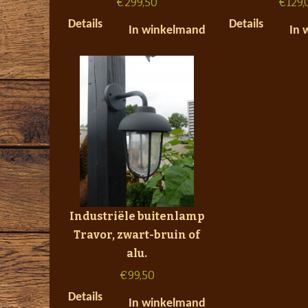
€
299,50
€
129,
Details
Details
In winkelmand
In 
Industriële buitenlamp
Travor, zwart-bruin of
alu.
€
99,50
Details
In winkelmand