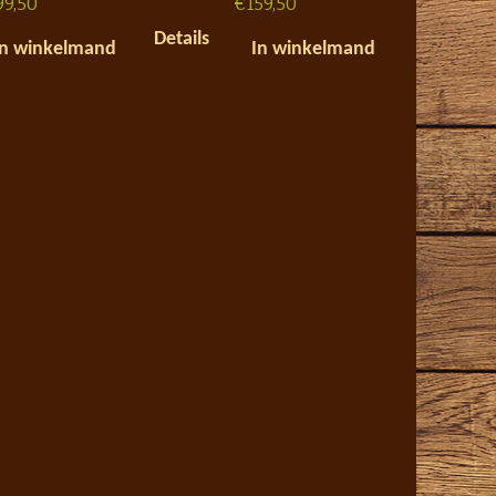
99,50
€
159,50
Details
In winkelmand
In winkelmand