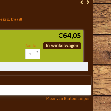
kig, fraai!!
€
64,05
Aantal
In winkelwagen
+
-
Meer van Buitenlampen