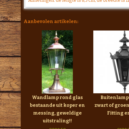
Afmetingen: de lengte is 8,5 cm, de breedte is 1
Aanbevolen artikelen:
Wandlamp rond glas
Buitenlamp 
bestaande uit koper en
zwart of groen
messing, geweldige
Fitting e
uitstraling!!