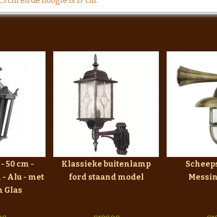
1,5 cm en de hoogte is 17 cm.
- 50 cm -
Klassieke buitenlamp
Scheep
 - Alu - met
ford staand model
Messin
n Glas