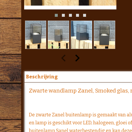
Beschrijving
Zwarte wandlamp Zanel, Smoked glas, re
De zwarte Zanel buitenlamp is gemaakt van al
en lamp is geschikt voor LED, halogeen, gloei 
buitenlamp Sanel waterbestendig en kan deze