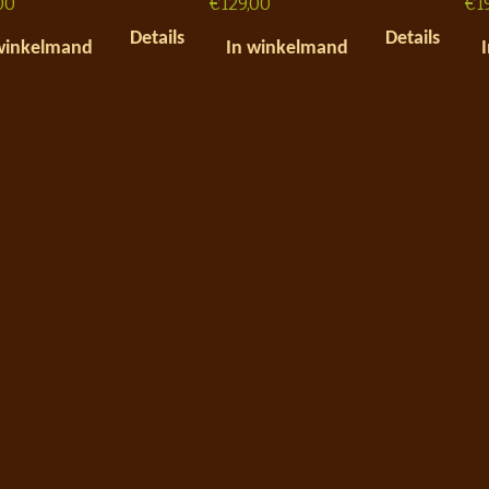
00
€
129,00
€
1
Details
Details
winkelmand
In winkelmand