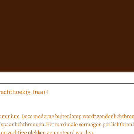
chthoekig, fraai!!
uminium. Deze moderne buitenlamp wordt zonder lichtbron ge
of spaar lichtbronnen. Het maximale vermogen per lichtbron i
 op vochtige plekken gemonteerd worden.