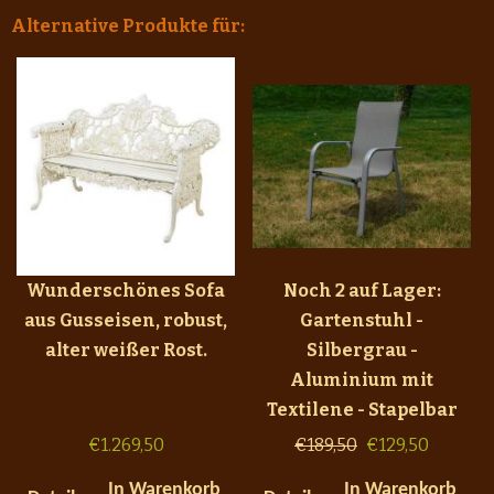
Alternative Produkte für:
Wunderschönes Sofa
Noch 2 auf Lager:
aus Gusseisen, robust,
Gartenstuhl -
alter weißer Rost.
Silbergrau -
Aluminium mit
Textilene - Stapelbar
€
1.269,50
€
189,50
€
129,50
In Warenkorb
In Warenkorb