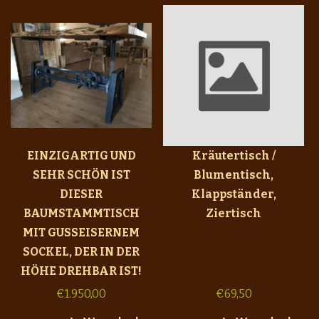
EINZIGARTIG UND
Kräutertisch /
SEHR SCHÖN IST
Blumentisch,
DIESER
Klappständer,
BAUMSTAMMTISCH
Ziertisch
MIT GUSSEISERNEM
SOCKEL, DER IN DER
HÖHE DREHBAR IST!
€
1.950,00
€
69,50