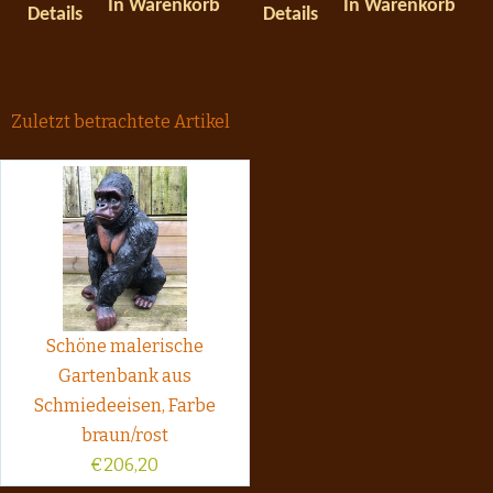
In Warenkorb
In Warenkorb
Details
Details
Zuletzt betrachtete Artikel
Schöne malerische
Gartenbank aus
Schmiedeeisen, Farbe
braun/rost
€
206,20