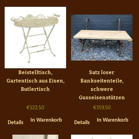
Beistelltisch,
Satz loser
Gartentisch aus Eisen,
Bankseitenteile,
Butlertisch
schwere
Gusseisenstützen
€
122,50
€
159,50
In Warenkorb
In Warenkorb
Details
Details