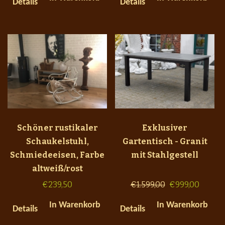
Details
Details
Schöner rustikaler
Exklusiver
Schaukelstuhl,
Gartentisch - Granit
Schmiedeeisen, Farbe
mit Stahlgestell
altweiß/rost
€
239,50
€
1.599,00
€
999,00
In Warenkorb
In Warenkorb
Details
Details