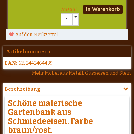
Anzahl
In Warenkorb
+
-
Auf den Merkzettel
Artikelnummern
EAN:
6152442464439
Mehr Möbel aus Metall, Gusseisen und Stein
Beschreibung
Schöne malerische
Gartenbank aus
Schmiedeeisen, Farbe
braun/rost.