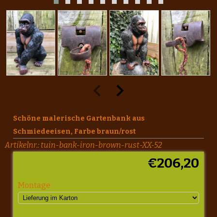
Schöne malerische Gartenbank aus
Schmiedeeisen, Farbe braun/rost
Artikelnr.:
tuin-bank-iron-brown-rust-XX-52
€
206,20
Montage