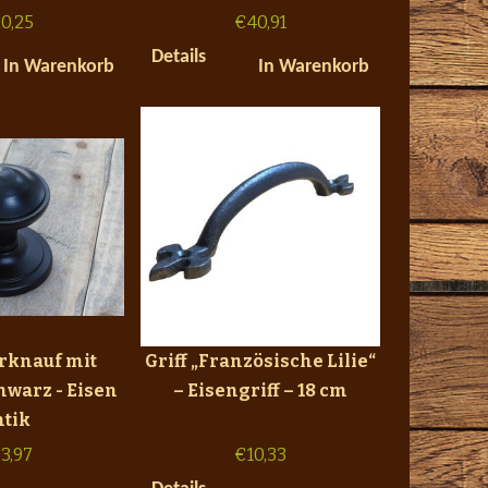
0,25
€
40,91
Details
In Warenkorb
In Warenkorb
ürknauf mit
Griff „Französische Lilie“
chwarz - Eisen
– Eisengriff – 18 cm
ntik
3,97
€
10,33