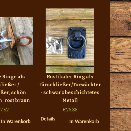
e Ringe als
Rustikaler Ring als
ließer /
Türschließer/Torwächter
eßer, schön
- schwarz beschichtetes
h, rost braun
Metall
7,52
€
26,86
Details
In Warenkorb
In Warenkorb