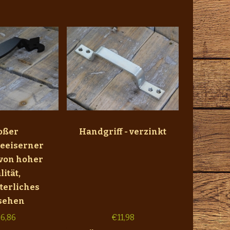
oßer
Handgriff - verzinkt
eeiserner
 von hoher
lität,
lterliches
sehen
6,86
€
11,98