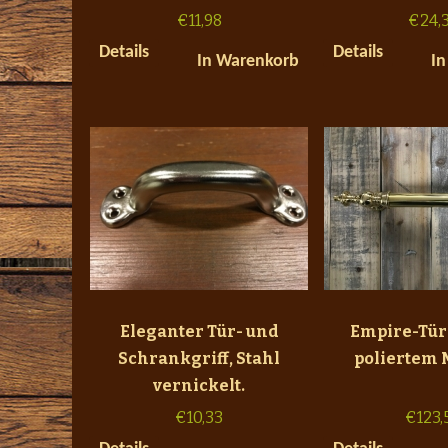
€
11,98
€
24,
Details
Details
In Warenkorb
In
Eleganter Tür- und
Empire-Türg
Schrankgriff, Stahl
poliertem 
vernickelt.
€
10,33
€
123,