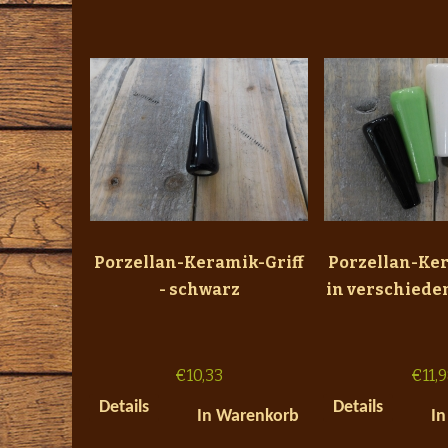
Porzellan-Keramik-Griff
Porzellan-Ker
- schwarz
in verschiede
€
10,33
€
11,
Details
Details
In Warenkorb
In