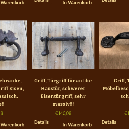
Details
Details
 Warenkorb
In Warenkorb
 Schränke,
Griff, Türgriff für antike
Griff, 
iff Eisen,
Haustür, schwerer
Möbelbesc
assisch.
Eisentürgriff, sehr
sch
e!!
massiv!!!
38
€
140,08
€
Details
Details
 Warenkorb
In Warenkorb