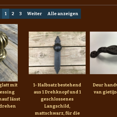
1
2
3
Weiter
Alle anzeigen
glatt mit
1- Halbsatz bestehend
Deur handv
Messing
aus 1 Drehknopf und 1
van gietij
nauf lässt
geschlossenes
 drehen
Langschild,
mattschwarz, für die