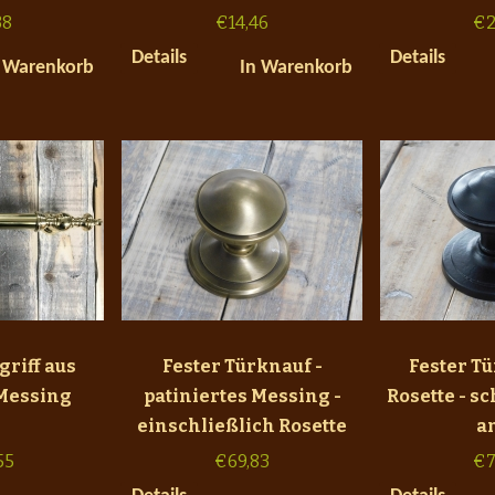
38
€
14,46
€
2
Details
Details
 Warenkorb
In Warenkorb
riff aus
Fester Türknauf -
Fester T
Messing
patiniertes Messing -
Rosette - s
einschließlich Rosette
a
55
€
69,83
€
7