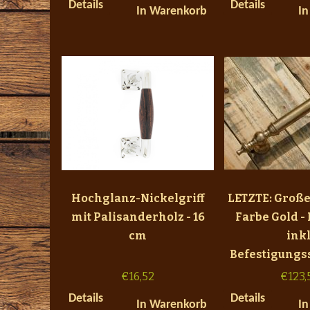
Details
Details
In Warenkorb
In
Hochglanz-Nickelgriff
LETZTE: Großer
mit Palisanderholz - 16
Farbe Gold -
cm
inkl
Befestigungs
€
16,52
€
123,
Details
Details
In Warenkorb
In