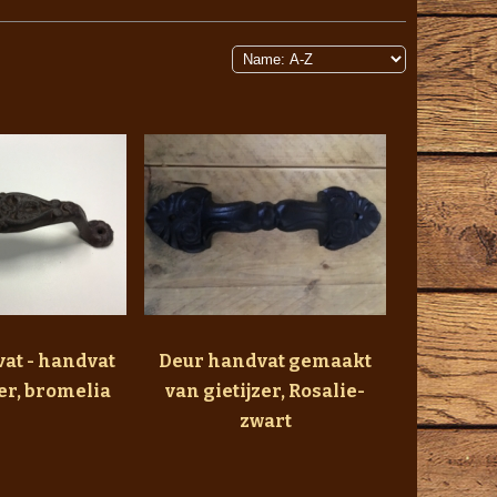
at - handvat
Deur handvat gemaakt
zer, bromelia
van gietijzer, Rosalie-
zwart