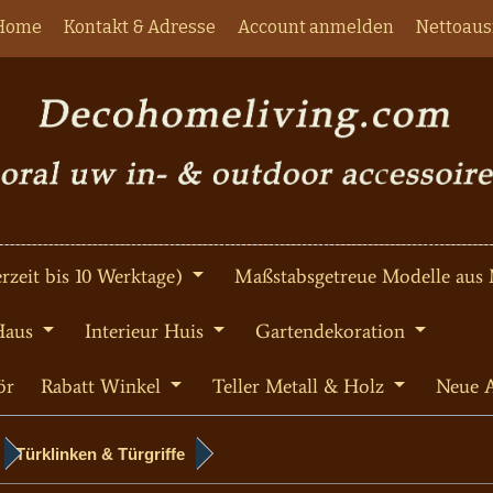
Home
Kontakt & Adresse
Account anmelden
Nettoaus
rzeit bis 10 Werktage)
Maßstabsgetreue Modelle aus 
Haus
Interieur Huis
Gartendekoration
ör
Rabatt Winkel
Teller Metall & Holz
Neue A
Türklinken & Türgriffe