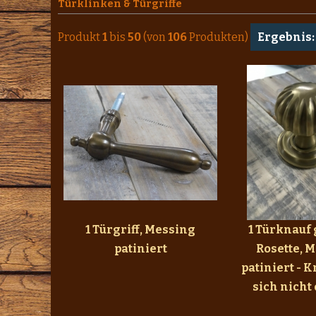
Türklinken & Türgriffe
Produkt
1
bis
50
(von
106
Produkten)
Ergebnis:
1 Türgriff, Messing
1 Türknauf 
patiniert
Rosette, 
patiniert - K
sich nicht