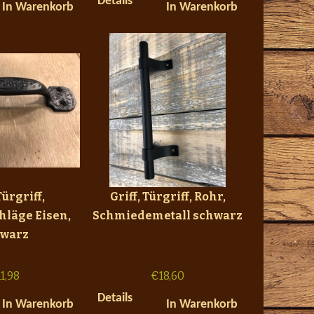
Details
In Warenkorb
In Warenkorb
Türgriff,
Griff, Türgriff, Rohr,
hläge Eisen,
Schmiedemetall schwarz
warz
11,98
€
18,60
Details
In Warenkorb
In Warenkorb