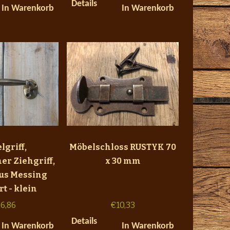
Details
In Warenkorb
In Warenkorb
lgriff,
Möbelschloss RUSTYK 70
er Ziehgriff,
x 30 mm
aus Messing
rt - klein
6,86
€
10,33
Details
In Warenkorb
In Warenkorb