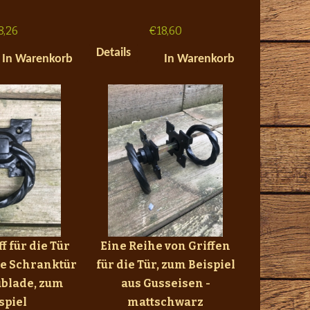
8,26
€
18,60
Details
In Warenkorb
In Warenkorb
f für die Tür
Eine Reihe von Griffen
ne Schranktür
für die Tür, zum Beispiel
ublade, zum
aus Gusseisen -
spiel
mattschwarz