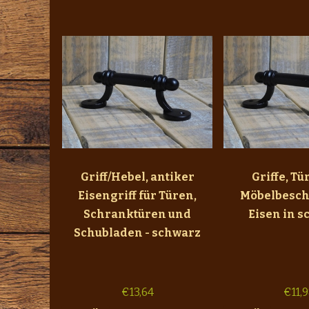
Griff/Hebel, antiker
Griffe, Tü
Eisengriff für Türen,
Möbelbesch
Schranktüren und
Eisen in s
Schubladen - schwarz
€
13,64
€
11,