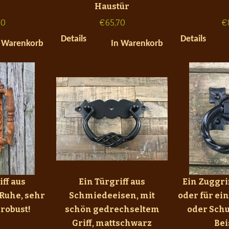
Haustür
70
€
65,70
€
Details
Details
 Warenkorb
In Warenkorb
iff aus
Ein Türgriff aus
Ein Zuggrif
 Ruhe, sehr
Schmiedeeisen, mit
oder für ei
robust!
schön gedrechseltem
oder Sch
Griff, mattschwarz
Bei