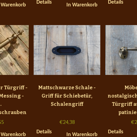
Details
Details
 Warenkorb
In Warenkorb
 Türgriff -
Mattschwarze Schale -
Möbe
 Messing -
Griff für Schiebetür,
nostalgisch
.
Schalengriff
Türgriff 
schrauben
patinie
55
€
24,38
€
2
Details
Details
 Warenkorb
In Warenkorb