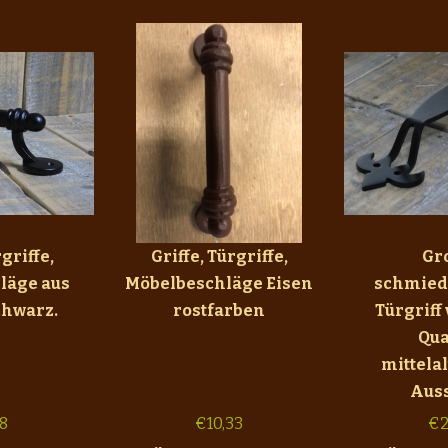
rgriffe,
Griffe, Türgriffe,
Gr
läge aus
Möbelbeschläge Eisen
schmied
chwarz.
rostfarben
Türgriff
Qua
mittela
Aus
98
€
10,33
€
2