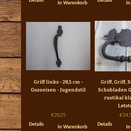
Details
Details
In Warenkorb
In
Griff links - 28,5 cm -
Griff, Griff,
Gusseisen - Jugendstil
Schubladen Gr
rustikal kl
Letst
€
20,25
€
24,
Details
Details
In Warenkorb
In