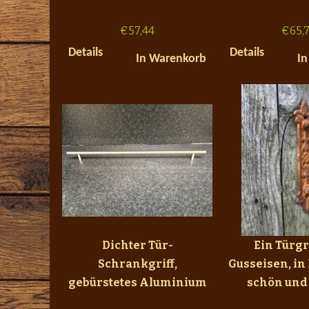
€
57,44
€
65,
Details
Details
In Warenkorb
In
Dichter Tür-
Ein Türgr
Schrankgriff,
Gusseisen, in
gebürstetes Aluminium
schön und 