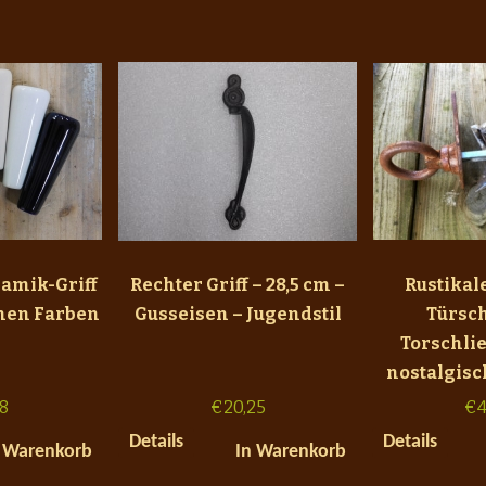
amik-Griff
Rechter Griff – 28,5 cm –
Rustikal
nen Farben
Gusseisen – Jugendstil
Türsch
Torschli
nostalgisc
98
€
20,25
€
4
Details
Details
 Warenkorb
In Warenkorb