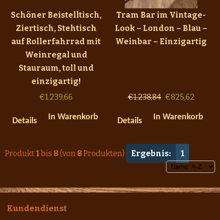
Schöner Beistelltisch,
Tram Bar im Vintage-
Ziertisch, Stehtisch
Look – London – Blau –
auf Rollerfahrrad mit
Weinbar – Einzigartig
Weinregal und
Stauraum, toll und
einzigartig!
€
1.239,66
€
1.238,84
€
825,62
In Warenkorb
In Warenkorb
Details
Details
Produkt
1
bis
8
(von
8
Produkten)
Ergebnis:
1
Kundendienst