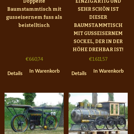
Doppelte
EINZIGARTIG UND
Baumstammtisch mit
SEHR SCHÖN IST
gusseisernem fuss als
DIESER
beistelltisch
BAUMSTAMMTISCH
MIT GUSSEISERNEM
SOCKEL, DER IN DER
HÖHE DREHBAR IST!
€
660,74
€
1.611,57
In Warenkorb
In Warenkorb
Details
Details