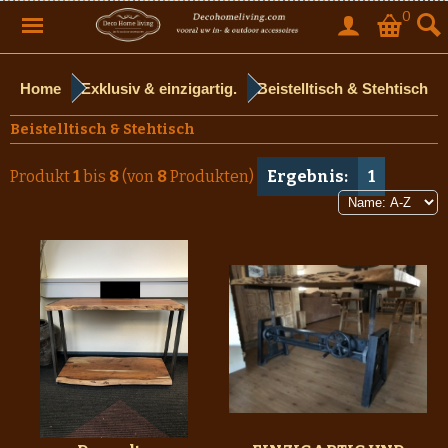
0
Home
Exklusiv & einzigartig.
Beistelltisch & Stehtisch
Beistelltisch & Stehtisch
Produkt
1
bis
8
(von
8
Produkten)
Ergebnis:
1