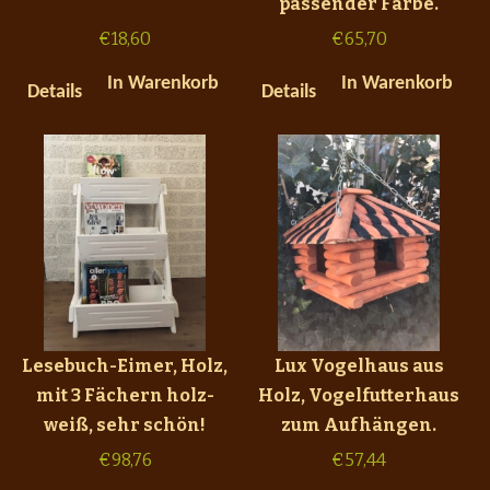
passender Farbe.
€
18,60
€
65,70
In Warenkorb
In Warenkorb
Details
Details
Lesebuch-Eimer, Holz,
Lux Vogelhaus aus
mit 3 Fächern holz-
Holz, Vogelfutterhaus
weiß, sehr schön!
zum Aufhängen.
€
98,76
€
57,44