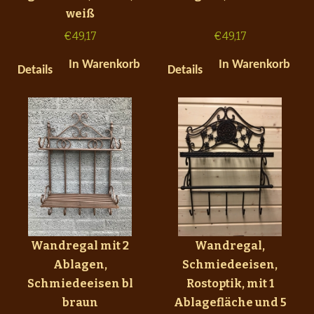
weiß
€
49,17
€
49,17
In Warenkorb
In Warenkorb
Details
Details
Wandregal mit 2
Wandregal,
Ablagen,
Schmiedeeisen,
Schmiedeeisen bl
Rostoptik, mit 1
braun
Ablagefläche und 5