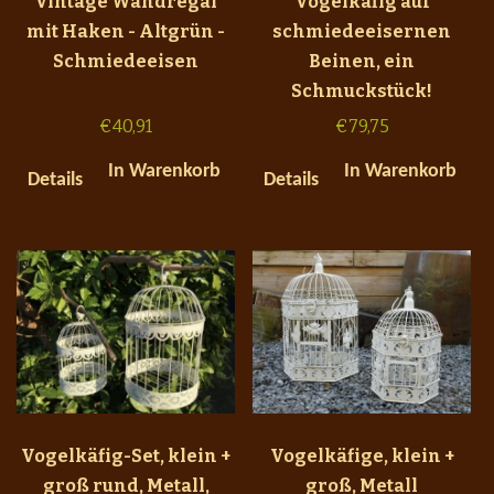
Vintage Wandregal
Vogelkäfig auf
mit Haken - Altgrün -
schmiedeeisernen
Schmiedeeisen
Beinen, ein
Schmuckstück!
€
40,91
€
79,75
In Warenkorb
In Warenkorb
Details
Details
Vogelkäfig-Set, klein +
Vogelkäfige, klein +
groß rund, Metall,
groß, Metall