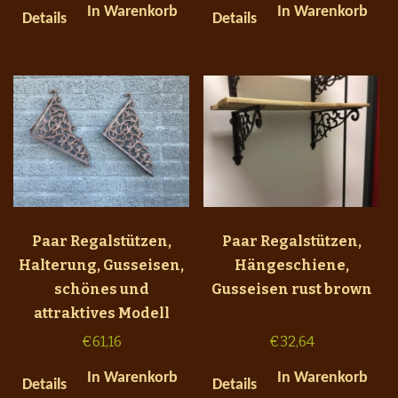
In Warenkorb
In Warenkorb
Details
Details
Paar Regalstützen,
Paar Regalstützen,
Halterung, Gusseisen,
Hängeschiene,
schönes und
Gusseisen rust brown
attraktives Modell
€
61,16
€
32,64
In Warenkorb
In Warenkorb
Details
Details