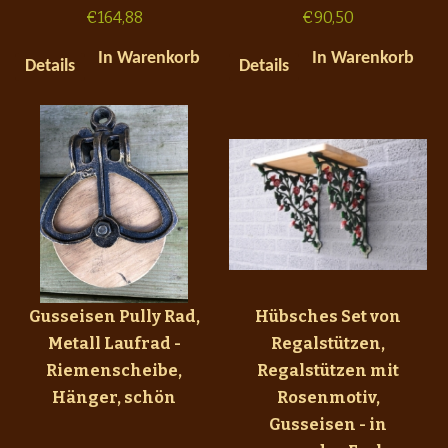
€
164,88
€
90,50
In Warenkorb
In Warenkorb
Details
Details
Gusseisen Pully Rad,
Hübsches Set von
Metall Laufrad -
Regalstützen,
Riemenscheibe,
Regalstützen mit
Hänger, schön
Rosenmotiv,
Gusseisen - in