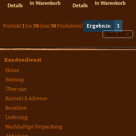
In Warenkorb
In Warenkorb
Details
Details
Produkt
1
bis
38
(von
38
Produkten)
Ergebnis:
1
Kundendienst
Home
Sitemap
Über uns
Kontakt & Adresse
Bezahlen
Lieferung
Nachhaltige Verpackung