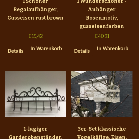
1 Schöner
1 Wunderschöner -
Regalaufhänger,
Anhänger
Gusseisen rust brown
Rosenmotiv,
gusseisenfarben
€
19,42
€
40,91
In Warenkorb
In Warenkorb
Details
Details
1-lagiger
3er-Set klassische
Garderobenständer,
Vogelkäfige, Eisen,