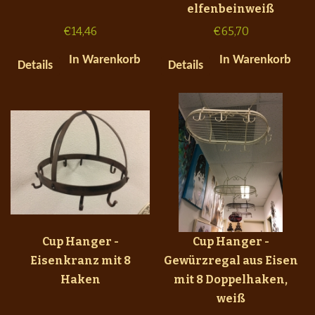
elfenbeinweiß
€
14,46
€
65,70
In Warenkorb
In Warenkorb
Details
Details
Cup Hanger -
Cup Hanger -
Eisenkranz mit 8
Gewürzregal aus Eisen
Haken
mit 8 Doppelhaken,
weiß