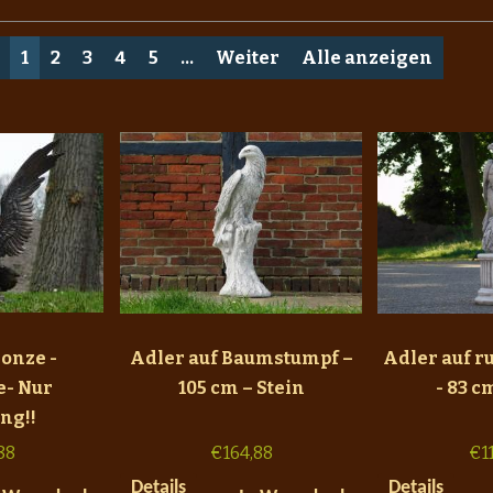
1
2
3
4
5
...
Weiter
Alle anzeigen
ronze -
Adler auf Baumstumpf –
Adler auf 
e- Nur
105 cm – Stein
- 83 c
ng!!
88
€
164,88
€
1
Details
Details