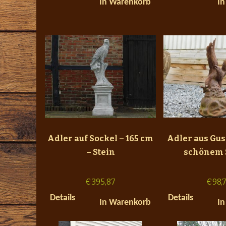
In Warenkorb
In
Adler auf Sockel – 165 cm
Adler aus Gus
– Stein
schönem 
€
395,87
€
98,
Details
Details
In Warenkorb
In