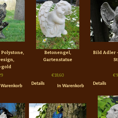
 Polystone,
Betonengel,
Bild Adler 
esign,
Gartenstatue
S
-gold
29
€
18,60
€
9
Details
Details
 Warenkorb
In Warenkorb