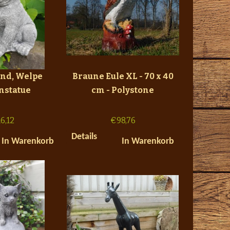
nd, Welpe
Braune Eule XL - 70 x 40
nstatue
cm - Polystone
16,12
€
98,76
Details
In Warenkorb
In Warenkorb