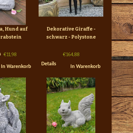
a, Hund auf
Dekorative Giraffe -
Grabstein
schwarz - Polystone
9
€
11,98
€
164,88
Details
In Warenkorb
In Warenkorb