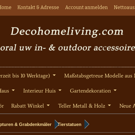
Home
Kontakt & Adresse
Account anmelden
Nettoaus
rzeit bis 10 Werktage)
Maßstabsgetreue Modelle aus 
Haus
Interieur Huis
Gartendekoration
ör
Rabatt Winkel
Teller Metall & Holz
Neue A
lpturen & Grabdenkmäler
Tierstatuen