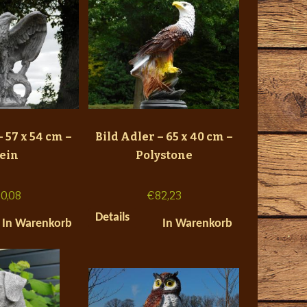
– 57 x 54 cm –
Bild Adler – 65 x 40 cm –
tein
Polystone
0,08
€
82,23
Details
In Warenkorb
In Warenkorb