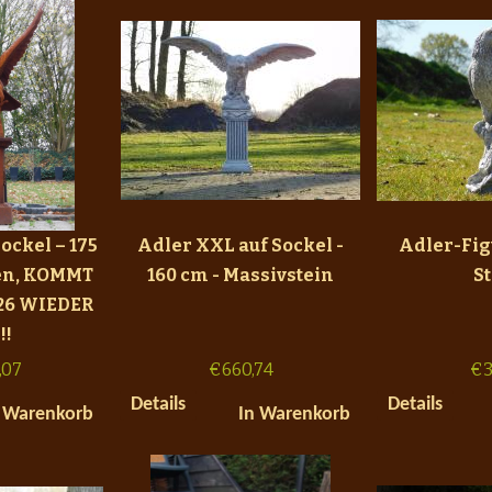
ockel – 175
Adler XXL auf Sockel -
Adler-Fig
en, KOMMT
160 cm - Massivstein
S
26 WIEDER
!!
,07
€
660,74
€
3
Details
Details
 Warenkorb
In Warenkorb