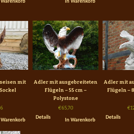
 Warenkorb
In Warenkorb
seisen mit
Adler mit ausgebreiteten
Adler mit a
Sockel
Flügeln – 55 cm –
Flügeln – 
Polystone
76
€
65,70
€
1
Details
Details
 Warenkorb
In Warenkorb