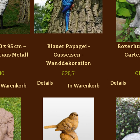
0 x 95 cm –
Blauer Papagei -
Boxerhu
 aus Metall
Gusseisen -
Garte
Wanddekoration
40
€
28,51
€
Details
Details
 Warenkorb
In Warenkorb