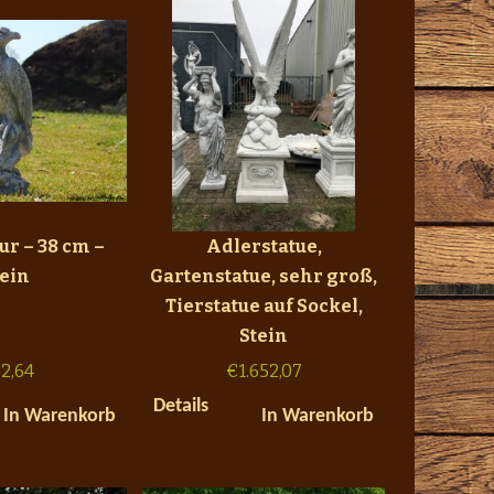
ur – 38 cm –
Adlerstatue,
tein
Gartenstatue, sehr groß,
Tierstatue auf Sockel,
Stein
2,64
€
1.652,07
Details
In Warenkorb
In Warenkorb