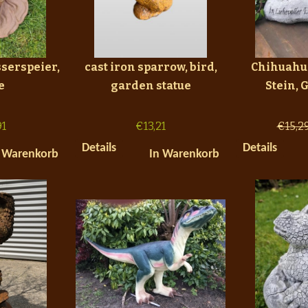
serspeier,
cast iron sparrow, bird,
Chihuahu
e
garden statue
Stein, 
91
€
13,21
€
15,2
Details
Details
 Warenkorb
In Warenkorb