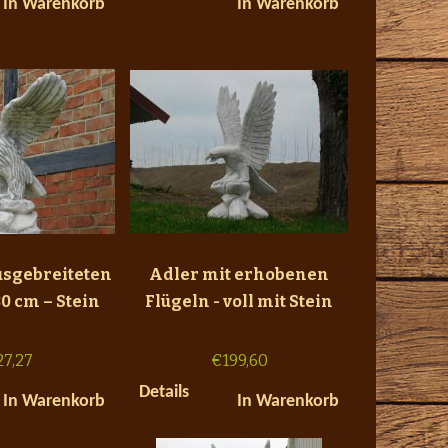
In Warenkorb
In Warenkorb
usgebreiteten
Adler mit erhobenen
80 cm – Stein
Flügeln - voll mit Stein
27,27
€
199,60
Details
In Warenkorb
In Warenkorb