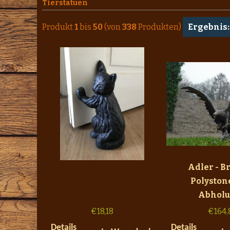
Tierstatuen
Produkt
1
bis
50
(von
338
Produkten)
Ergebnis:
Adler - B
Polyston
Abholu
€
18,18
€
164,
Details
Details