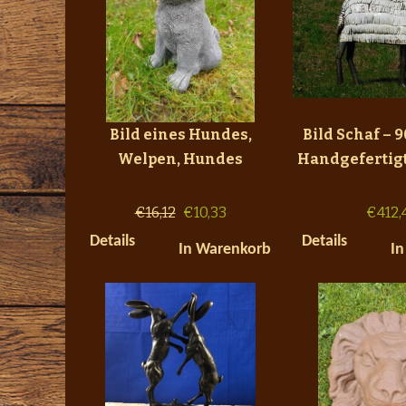
Bild eines Hundes,
Bild Schaf – 9
Welpen, Hundes
Handgefertigt
€
16,12
€
10,33
€
412,
Details
Details
In Warenkorb
In