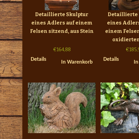
Detaillierte Skulptur
Detaillierte
eines Adlers auf einem
eines Adlers
Felsen sitzend, aus Stein
einem Felsen 
oxidierte
€
164,88
€
185,
Details
Details
In Warenkorb
In