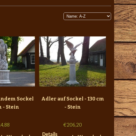
rundem Sockel
Adler auf Sockel - 130 cm
m - Stein
- Stein
14,88
€
206,20
Details