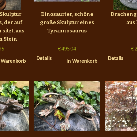
 Skulptur
Dinosaurier, schöne
Dracheng
, der auf
große Skulptur eines
aus
sitzt, aus
Tyrannosaurus
m Stein
95
€
495,04
€
2
Details
Details
 Warenkorb
In Warenkorb