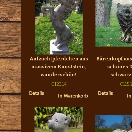
Aufzuchtpferdchen aus
Bärenkopf aus
massivem Kunststein,
schönes D
wunderschön!
schwarz
€
123,14
€
115,
Details
Details
In Warenkorb
In