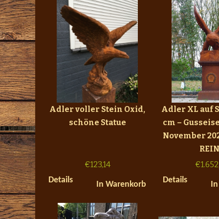
Adler voller Stein Oxid,
Adler XL auf S
schöne Statue
cm – Gusseis
November 20
REIN
€
123,14
€
1.652
Details
Details
In Warenkorb
In