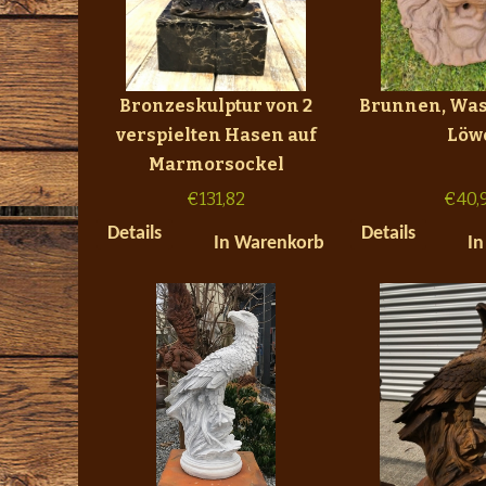
Bronzeskulptur von 2
Brunnen, Was
verspielten Hasen auf
Löw
Marmorsockel
€
131,82
€
40,
Details
Details
In Warenkorb
In