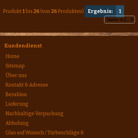
Produkt
1
bis
26
(von
26
Produkten)
Ergebnis:
1
Kundendienst
Home
Sitemap
Über uns
Kontakt & Adresse
Bezahlen
Lieferung
Nachhaltige Verpackung
Abholung
Glas auf Wunsch / Türbeschläge &