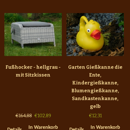
Fußhocker - hellgrau -
Garten Gießkanne die
mit Sitzkissen
Ente,
Kindergießkanne,
Blumengießkanne,
Sandkastenkanne,
gelb
€
164,88
€
102,89
€
12,31
In Warenkorb
In Warenkorb
Details
Details