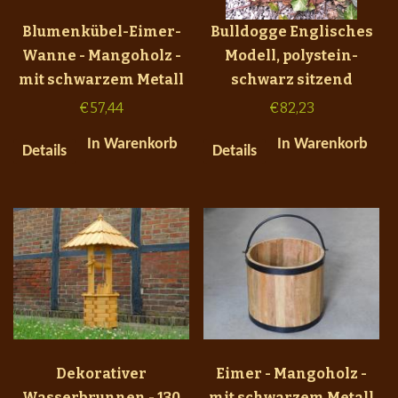
Blumenkübel-Eimer-
Bulldogge Englisches
Wanne - Mangoholz -
Modell, polystein-
mit schwarzem Metall
schwarz sitzend
€
57,44
€
82,23
In Warenkorb
In Warenkorb
Details
Details
Dekorativer
Eimer - Mangoholz -
Wasserbrunnen - 130
mit schwarzem Metall