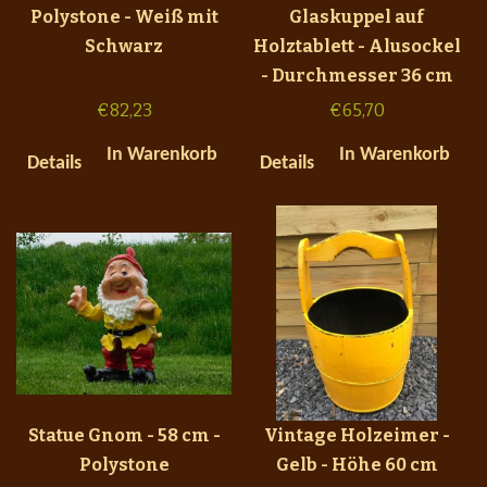
Polystone - Weiß mit
Glaskuppel auf
Schwarz
Holztablett - Alusockel
- Durchmesser 36 cm
€
82,23
€
65,70
In Warenkorb
In Warenkorb
Details
Details
Statue Gnom - 58 cm -
Vintage Holzeimer -
Polystone
Gelb - Höhe 60 cm