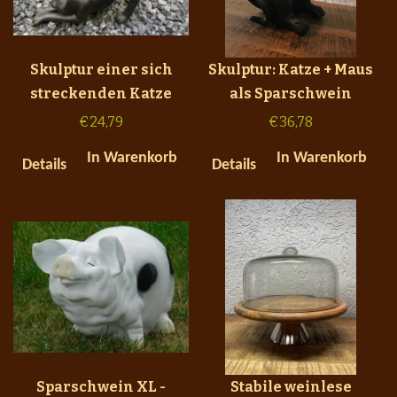
Skulptur einer sich
Skulptur: Katze + Maus
streckenden Katze
als Sparschwein
€
24,79
€
36,78
In Warenkorb
In Warenkorb
Details
Details
Sparschwein XL -
Stabile weinlese