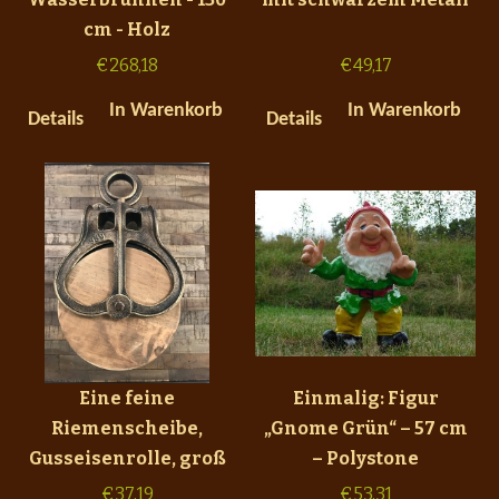
cm - Holz
€
268,18
€
49,17
In Warenkorb
In Warenkorb
Details
Details
Eine feine
Einmalig: Figur
Riemenscheibe,
„Gnome Grün“ – 57 cm
Gusseisenrolle, groß
– Polystone
€
37,19
€
53,31