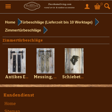
0
Home
Türbeschläge (Lieferzeit bis 10 Werktage)
Zimmertürbeschläge
Zimmertürbeschläge
Antikes Eisen & Metall.
Messing, Nickel & Aluminium
Schiebetür- und Möbelbeschläge
Kundendienst
Home
Sitemap