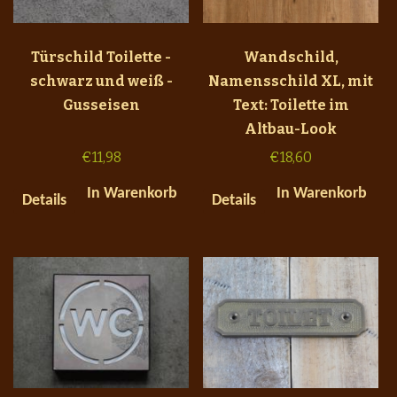
Türschild Toilette -
Wandschild,
schwarz und weiß -
Namensschild XL, mit
Gusseisen
Text: Toilette im
Altbau-Look
€
11,98
€
18,60
In Warenkorb
In Warenkorb
Details
Details