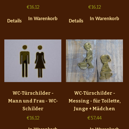
€
16,12
€
16,12
In Warenkorb
In Warenkorb
Details
Details
WC-Türschilder -
WC-Türschilder -
Mann und Frau - WC-
Messing - für Toilette,
Schilder
Junge + Mädchen
€
16,12
€
57,44