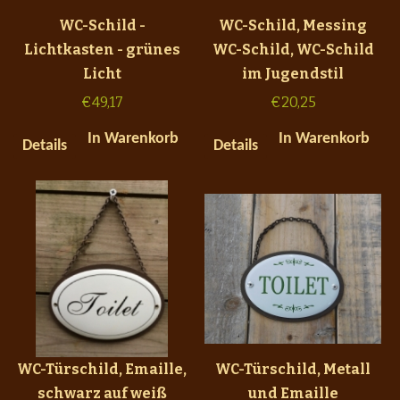
WC-Schild -
WC-Schild, Messing
Lichtkasten - grünes
WC-Schild, WC-Schild
Licht
im Jugendstil
€
49,17
€
20,25
In Warenkorb
In Warenkorb
Details
Details
WC-Türschild, Emaille,
WC-Türschild, Metall
schwarz auf weiß
und Emaille