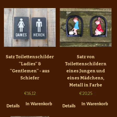
Satz Toilettenschilder
Satz von
''Ladies'' &
Toilettenschildern
''Gentlemen'' - aus
eines Jungen und
Schiefer
eines Mädchens,
Metall in Farbe
€
16,12
€
20,25
In Warenkorb
In Warenkorb
Details
Details