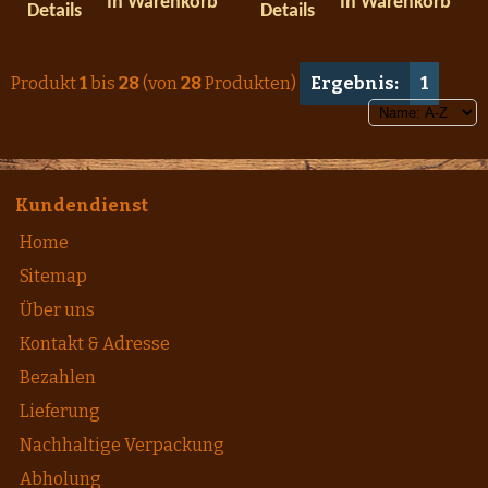
In Warenkorb
In Warenkorb
Details
Details
Produkt
1
bis
28
(von
28
Produkten)
Ergebnis:
1
Kundendienst
Home
Sitemap
Über uns
Kontakt & Adresse
Bezahlen
Lieferung
Nachhaltige Verpackung
Abholung