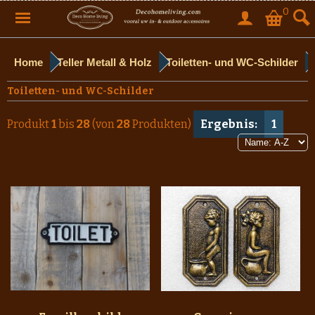
0
Home
Teller Metall & Holz
Toiletten- und WC-Schilder
Toiletten- und WC-Schilder
Produkt
1
bis
28
(von
28
Produkten)
Ergebnis:
1