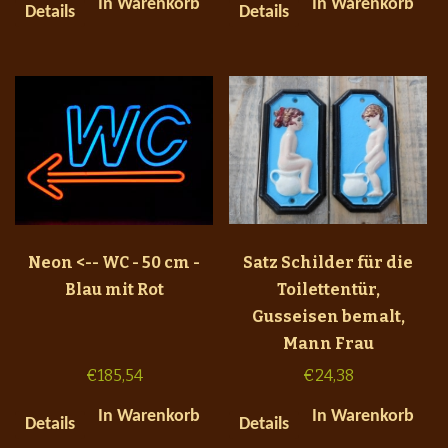
In Warenkorb
In Warenkorb
Details
Details
Neon <-- WC - 50 cm -
Satz Schilder für die
Blau mit Rot
Toilettentür,
Gusseisen bemalt,
Mann Frau
€
185,54
€
24,38
In Warenkorb
In Warenkorb
Details
Details