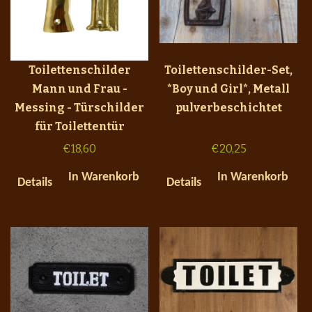
Toilettenschilder
Toilettenschilder-Set,
Mann und Frau -
*Boy und Girl*, Metall
Messing - Türschilder
pulverbeschichtet
für Toilettentür
€
18,60
€
20,25
In Warenkorb
In Warenkorb
Details
Details