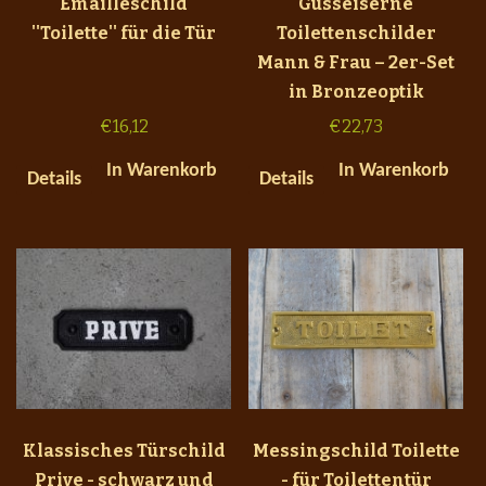
Emailleschild
Gusseiserne
''Toilette'' für die Tür
Toilettenschilder
Mann & Frau – 2er-Set
in Bronzeoptik
€
16,12
€
22,73
In Warenkorb
In Warenkorb
Details
Details
Klassisches Türschild
Messingschild Toilette
Prive - schwarz und
- für Toilettentür