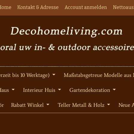
Home
Kontakt & Adresse
Account anmelden
Nettoaus
rzeit bis 10 Werktage)
Maßstabsgetreue Modelle aus 
Haus
Interieur Huis
Gartendekoration
ör
Rabatt Winkel
Teller Metall & Holz
Neue A