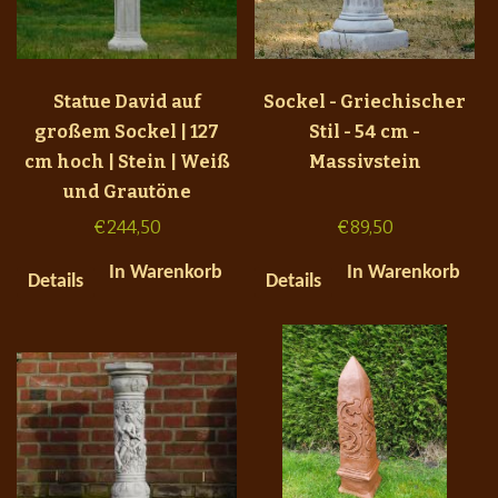
Statue David auf
Sockel - Griechischer
großem Sockel | 127
Stil - 54 cm -
cm hoch | Stein | Weiß
Massivstein
und Grautöne
€
244,50
€
89,50
In Warenkorb
In Warenkorb
Details
Details