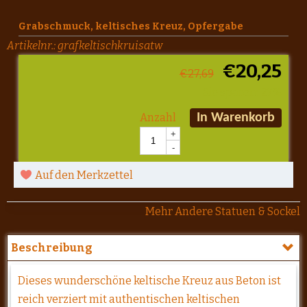
Grabschmuck, keltisches Kreuz, Opfergabe
Artikelnr.:
grafkeltischkruisatw
€
20,25
€
27,69
Sie sparen: 27%
Anzahl
In Warenkorb
+
-
Auf den Merkzettel
Mehr Andere Statuen & Sockel
Beschreibung
Dieses wunderschöne keltische Kreuz aus Beton ist
reich verziert mit authentischen keltischen