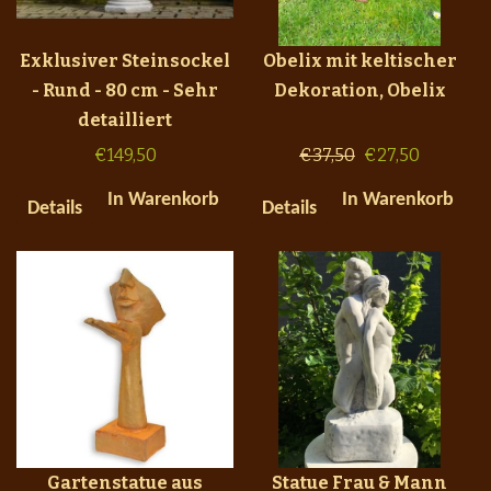
Exklusiver Steinsockel
Obelix mit keltischer
- Rund - 80 cm - Sehr
Dekoration, Obelix
detailliert
€
149,50
€
37,50
€
27,50
In Warenkorb
In Warenkorb
Details
Details
Gartenstatue aus
Statue Frau & Mann