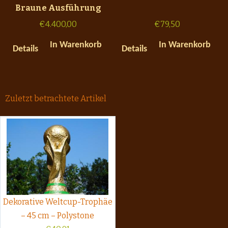
Braune Ausführung
€
4.400,00
€
79,50
In Warenkorb
In Warenkorb
Details
Details
Zuletzt betrachtete Artikel
Dekorative Weltcup-Trophäe
– 45 cm – Polystone