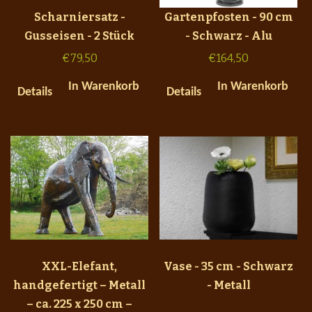
Scharniersatz -
Gartenpfosten - 90 cm
Gusseisen - 2 Stück
- Schwarz - Alu
€
79,50
€
164,50
In Warenkorb
In Warenkorb
Details
Details
XXL-Elefant,
Vase - 35 cm - Schwarz
handgefertigt – Metall
- Metall
– ca. 225 x 250 cm –