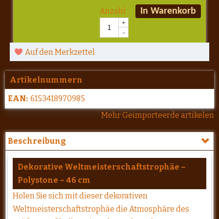
Anzahl
In Warenkorb
+
-
Auf den Merkzettel
Artikelnummern
EAN:
6153418970985
Mehr Geimporteerde artikelen
Beschreibung
Dekorative Weltmeisterschaftstrophäe –
Polystone – 46 cm
Holen Sie sich mit dieser dekorativen
Weltmeisterschaftstrophäe die Atmosphäre des