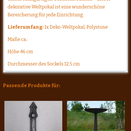
dekorative Weltpokal ist eine wunderschöne
Bereicherung für jede Einrichtung.
Lieferumfang:
1x Deko-Weltpokal, Polystone
Maße ca.:
Höhe 46 cm
Durchmesser des Sockels 12,5 cm
Passende Produkte für: