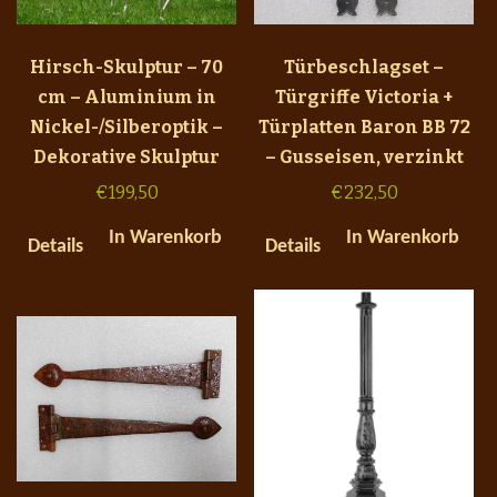
Hirsch-Skulptur – 70
Türbeschlagset –
cm – Aluminium in
Türgriffe Victoria +
Nickel-/Silberoptik –
Türplatten Baron BB 72
Dekorative Skulptur
– Gusseisen, verzinkt
€
199,50
€
232,50
In Warenkorb
In Warenkorb
Details
Details