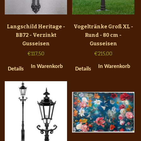
Langschild Heritage -
Vogeltränke Groß XL -
BB72 - Verzinkt
Rund - 80 cm -
Gusseisen
Gusseisen
€
117,50
€
215,00
In Warenkorb
In Warenkorb
Details
Details