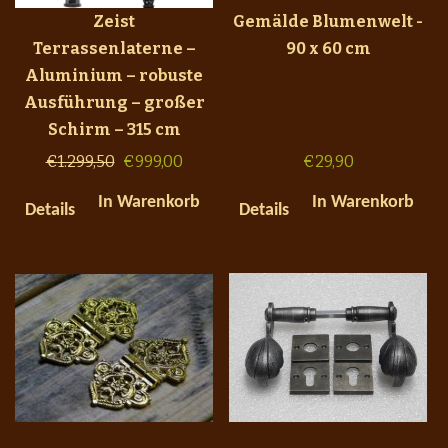
Zeist
Gemälde Blumenwelt -
Terrassenlaterne –
90 x 60 cm
Aluminium – robuste
Ausführung – großer
Schirm – 315 cm
€
1.299,50
€
999,00
€
29,90
In Warenkorb
In Warenkorb
Details
Details