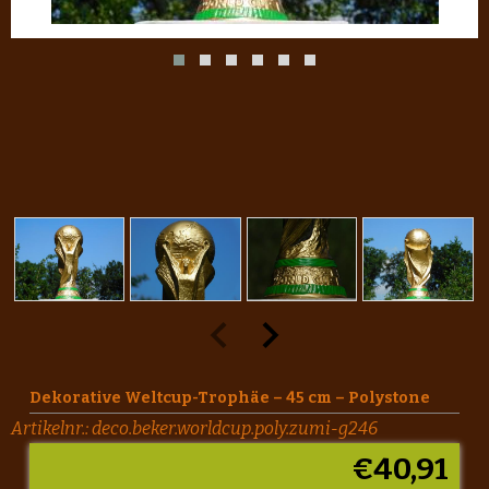
Dekorative Weltcup-Trophäe – 45 cm – Polystone
Artikelnr.:
deco.beker.worldcup.poly.zumi-g246
€
40,91