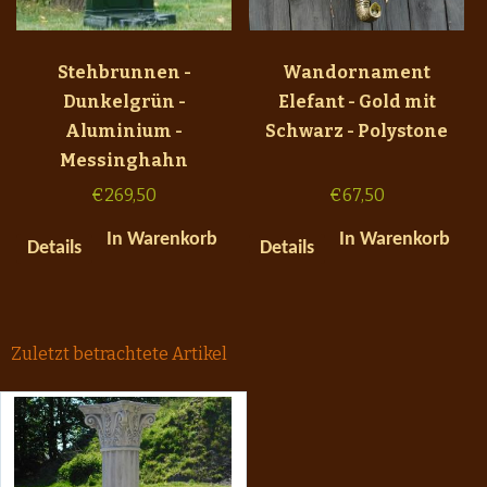
Stehbrunnen -
Wandornament
Dunkelgrün -
Elefant - Gold mit
Aluminium -
Schwarz - Polystone
Messinghahn
€
269,50
€
67,50
In Warenkorb
In Warenkorb
Details
Details
Zuletzt betrachtete Artikel