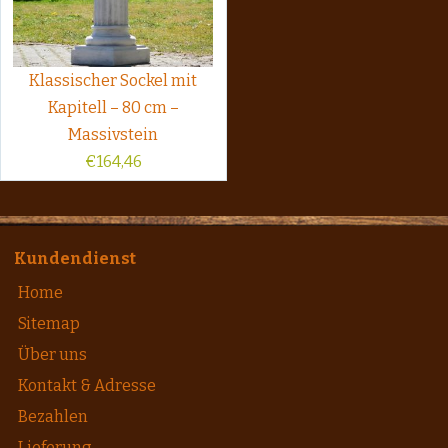
Klassischer Sockel mit
Kapitell – 80 cm –
Massivstein
€
164,46
Kundendienst
Home
Sitemap
Über uns
Kontakt & Adresse
Bezahlen
Lieferung