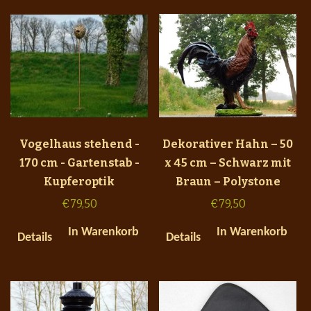
Vogelhaus stehend -
Dekorativer Hahn – 50
170 cm - Gartenstab -
x 45 cm – Schwarz mit
Kupferoptik
Braun – Polystone
€
79,50
€
79,50
In Warenkorb
In Warenkorb
Details
Details