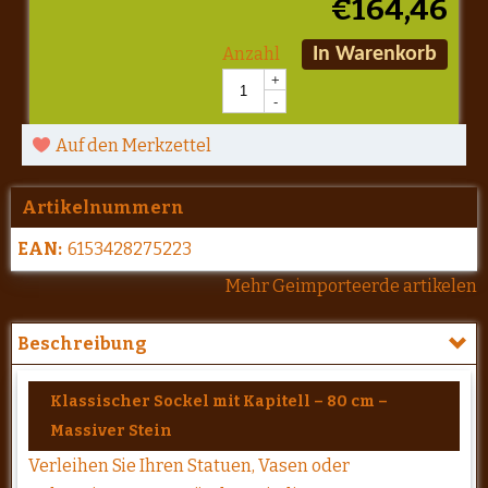
€
164,46
Anzahl
In Warenkorb
+
-
Auf den Merkzettel
Artikelnummern
EAN:
6153428275223
Mehr Geimporteerde artikelen
Beschreibung
Klassischer Sockel mit Kapitell – 80 cm –
Massiver Stein
Verleihen Sie Ihren Statuen, Vasen oder