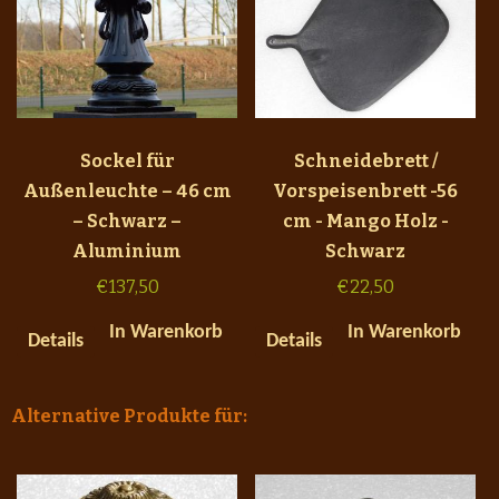
Sockel für
Schneidebrett /
Außenleuchte – 46 cm
Vorspeisenbrett -56
– Schwarz –
cm - Mango Holz -
Aluminium
Schwarz
€
137,50
€
22,50
In Warenkorb
In Warenkorb
Details
Details
Alternative Produkte für: