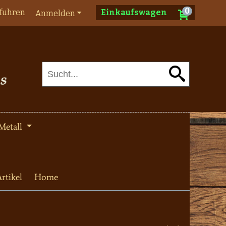
0
fuhren
Einkaufswagen
Anmelden
Metall
rtikel
Home