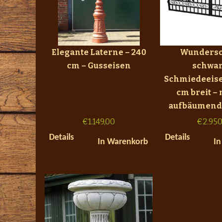
Elegante Laterne – 240
Wunders
cm – Gusseisen
schwar
Schmiedeeise
cm breit – 
aufbäumend
€
1.149,00
€
2.950
Details
Details
In Warenkorb
In