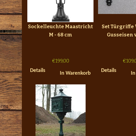
Sockelleuchte Maastricht
Set Türgriffe
M - 68 cm
Gusseisen 
€
199,00
€
109,
Details
Details
In Warenkorb
In