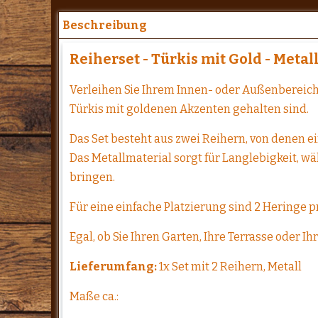
Beschreibung
Reiherset - Türkis mit Gold - Metal
Verleihen Sie Ihrem Innen- oder Außenbereich
Türkis mit goldenen Akzenten gehalten sind.
Das Set besteht aus zwei Reihern, von denen e
Das Metallmaterial sorgt für Langlebigkeit, 
bringen.
Für eine einfache Platzierung sind 2 Heringe p
Egal, ob Sie Ihren Garten, Ihre Terrasse oder 
Lieferumfang:
1x Set mit 2 Reihern, Metall
Maße ca.: