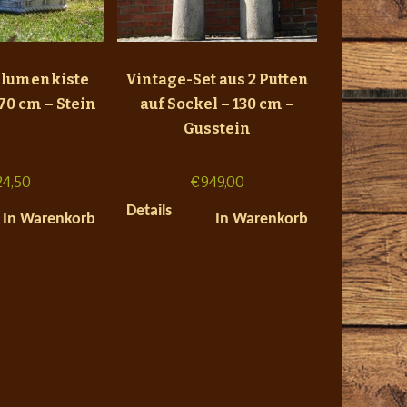
Blumenkiste
Vintage-Set aus 2 Putten
 70 cm – Stein
auf Sockel – 130 cm –
Gusstein
24,50
€
949,00
Details
In Warenkorb
In Warenkorb