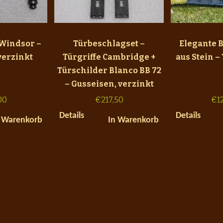
 Windsor –
Türbeschlagset –
Elegante 
verzinkt
Türgriffe Cambridge +
aus Stein –
Türschilder Blanco BB 72
– Gusseisen, verzinkt
00
€
217,50
€
1
Details
Details
 Warenkorb
In Warenkorb