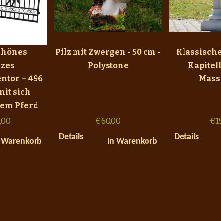
chönes
Pilz mit Zwergen - 50 cm -
Klassische
zes
Polystone
Kapitell
ntor – 496
Mass
mit sich
em Pferd
,00
€
60,00
€
1
Details
Details
 Warenkorb
In Warenkorb