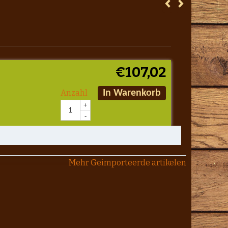
€
107,02
Anzahl
In Warenkorb
+
-
Mehr Geimporteerde artikelen