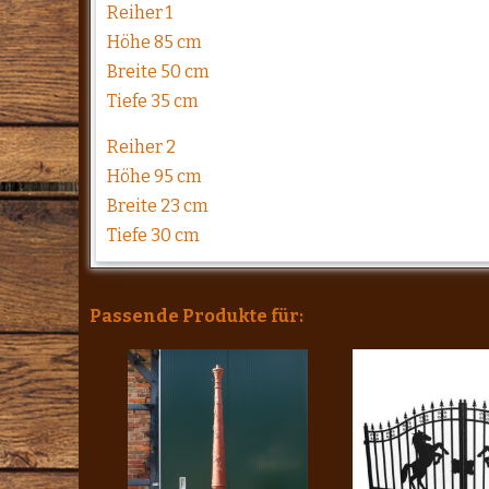
Reiher 1
Höhe 85 cm
Breite 50 cm
Tiefe 35 cm
Reiher 2
Höhe 95 cm
Breite 23 cm
Tiefe 30 cm
Passende Produkte für: