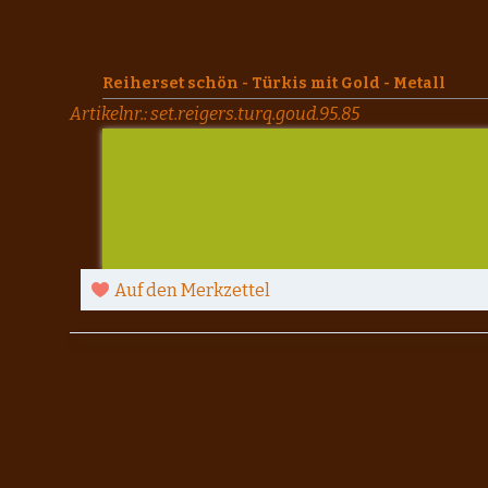
Reiherset schön - Türkis mit Gold - Metall
Artikelnr.:
set.reigers.turq.goud.95.85
Auf den Merkzettel