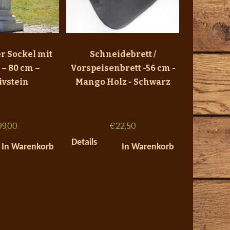
r Sockel mit
Schneidebrett /
 – 80 cm –
Vorspeisenbrett -56 cm -
ivstein
Mango Holz - Schwarz
99,00
€
22,50
Details
In Warenkorb
In Warenkorb