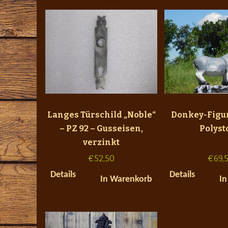
Langes Türschild „Noble“
Donkey-Figur
– PZ 92 – Gusseisen,
Polyst
verzinkt
€
52,50
€
69,
Details
Details
In Warenkorb
In