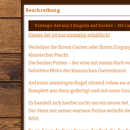
Beschreibung
Vintage-Set aus 2 Engeln auf Sockel – 155 c
Dieses Set ist nur einmalig erhältlich!
Verleihen Sie Ihrem Garten oder Ihrem Einga
klassischer Pracht.
Die beiden Putten – der eine mit einem Korb vo
beliebtes Motiv der klassischen Gartenkunst.
Auf einer anmutigen Kugel sitzend ruhen sie 
Komplett aus Stein gefertigt und mit einer Ges
Es handelt sich hierbei nicht um ein neues Set
Der Stein mit seiner warmen Patina verleiht d
fehlt.