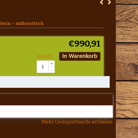
Stein – authentisch
€
990,91
Anzahl
In Warenkorb
+
-
Mehr Geimporteerde artikelen