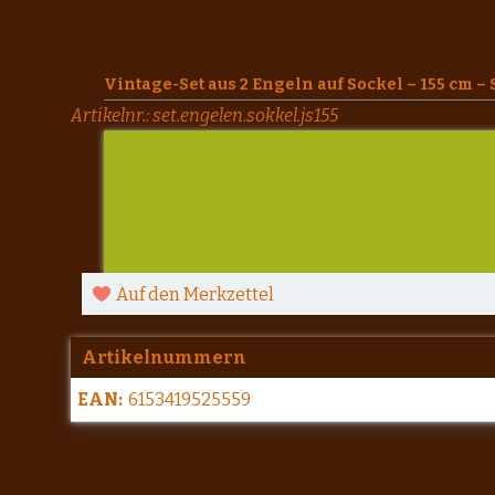
Vintage-Set aus 2 Engeln auf Sockel – 155 cm – 
Artikelnr.:
set.engelen.sokkel.js155
Auf den Merkzettel
Artikelnummern
EAN:
6153419525559