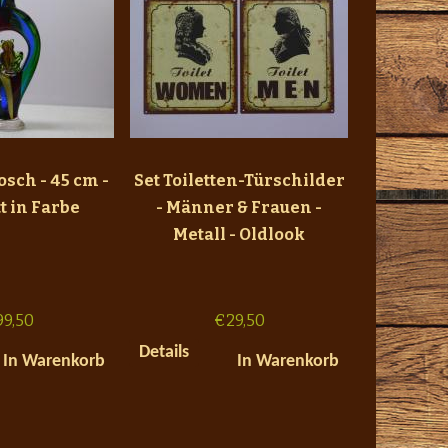
osch - 45 cm -
Set Toiletten-Türschilder
t in Farbe
- Männer & Frauen -
Metall - Oldlook
99,50
€
29,50
Details
In Warenkorb
In Warenkorb