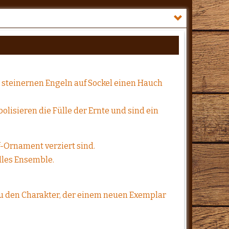
steinernen Engeln auf Sockel einen Hauch
lisieren die Fülle der Ernte und sind ein
-Ornament verziert sind.
lles Ensemble.
nau den Charakter, der einem neuen Exemplar