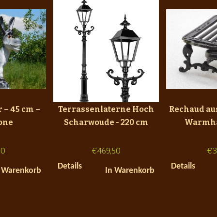
 – 45 cm –
Terrassenlaterne Hoch
Rechaud au
one
Scharwoude - 220 cm
Warmha
50
€
469,50
€
3
Details
Details
 Warenkorb
In Warenkorb