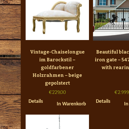
Vintage-Chaiselongue
Beautiful bla
im Barockstil –
iron gate – 54
goldfarbener
with reari
Holzrahmen – beige
gepolstert
€
229,00
€
2.999
Details
Details
In Warenkorb
In