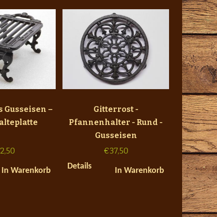
s Gusseisen –
Gitterrost -
lteplatte
Pfannenhalter - Rund -
Gusseisen
2,50
€
37,50
Details
In Warenkorb
In Warenkorb