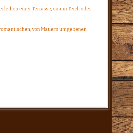
erleihen einer Terrasse, einem Teich oder
nem romantischen, von Mauern umgebenen