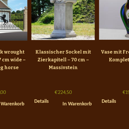
ck wrought
Klassischer Sockel mit
Vase mit Fr
7 cm wide –
Zierkapitell – 70 cm –
Komplet
ng horse
Massivstein
,00
€
224,50
€
1
Details
Details
 Warenkorb
In Warenkorb