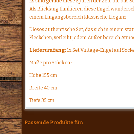
Es sind gerade diese Spuren der Zeit, die das 
Als Blickfang flankieren diese Engel wundersc
einem Eingangsbereich klassische Eleganz.
Dieses authentische Set, das sich in einem s
Fleckchen, verleiht jedem Außenbereich Atmo
Lieferumfang:
1x Set Vintage-Engel auf Socke
Maße pro Stück ca.:
Höhe 155 cm
Breite 40 cm
Tiefe 35 cm
Passende Produkte für: