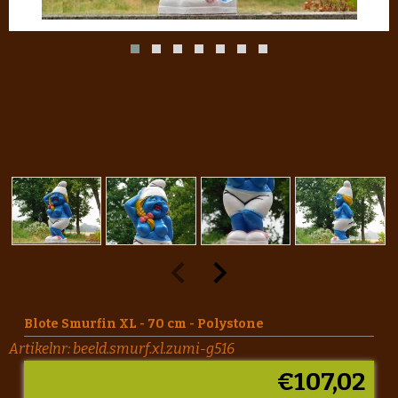
Blote Smurfin XL - 70 cm - Polystone
Artikelnr:
beeld.smurf.xl.zumi-g516
€
107,02