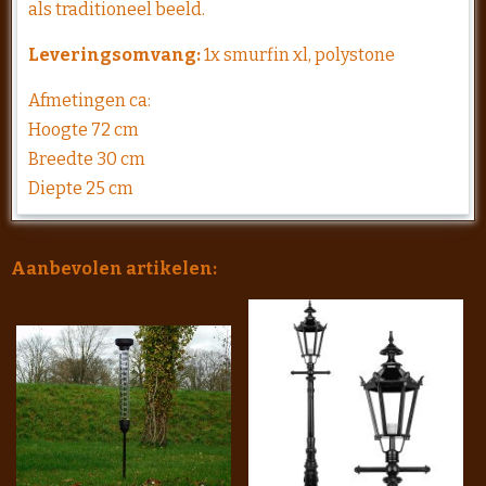
als traditioneel beeld.
Leveringsomvang:
1x smurfin xl, polystone
Afmetingen ca:
Hoogte 72 cm
Breedte 30 cm
Diepte 25 cm
Aanbevolen artikelen: