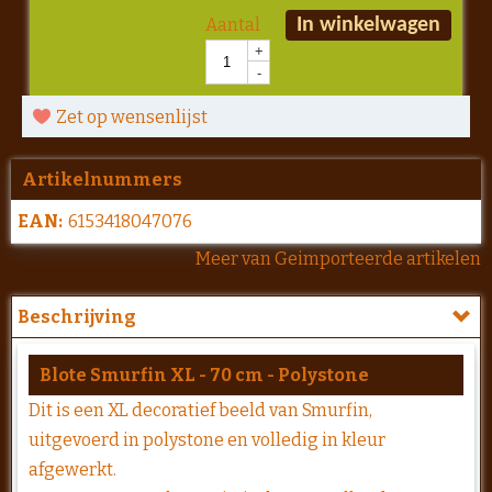
Aantal
In winkelwagen
+
-
Zet op wensenlijst
Artikelnummers
EAN:
6153418047076
Meer van Geimporteerde artikelen
Beschrijving
Blote Smurfin XL - 70 cm - Polystone
Dit is een XL decoratief beeld van Smurfin,
uitgevoerd in polystone en volledig in kleur
afgewerkt.