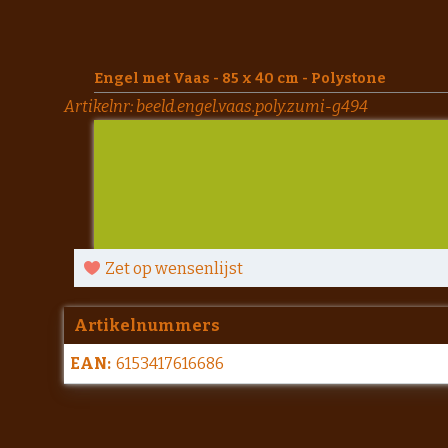
Engel met Vaas - 85 x 40 cm - Polystone
Artikelnr:
beeld.engel.vaas.poly.zumi-g494
Zet op wensenlijst
Artikelnummers
EAN:
6153417616686