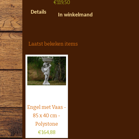
€
119,50
Details
In winkelmand
Laatst bekeken items
Engel met Vaas -
85 x 40 cm -
Polystone
€
164,88