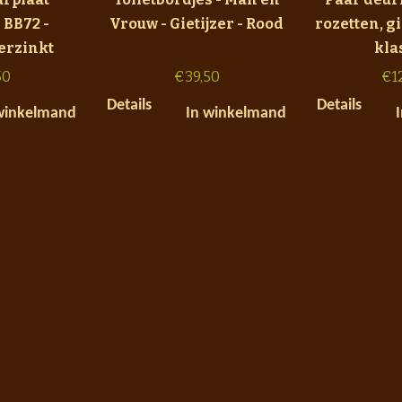
 BB72 -
Vrouw - Gietijzer - Rood
rozetten, gi
Verzinkt
kla
50
€
39,50
€
1
Details
Details
winkelmand
In winkelmand