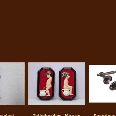
rplaat
Toiletbordjes - Man en
Paar deu