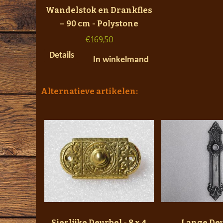
Wandelstok en Drankfles
– 90 cm - Polystone
€
169,50
Details
In winkelmand
Alternatieve artikelen:
Sierlijke Deurbel - 8 x 4
Lange Deu