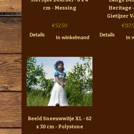
cm - Messing
Heritage -
Gietijzer 
€
52,50
€
117,
Details
Details
In winkelmand
In 
Beeld Sneeuwwitje XL - 62
x 30 cm - Polystone