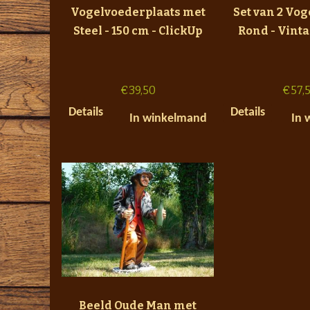
Vogelvoederplaats met
Set van 2 Vog
Steel - 150 cm - ClickUp
Rond - Vint
€
39,50
€
57,
Details
Details
In winkelmand
In 
Beeld Oude Man met