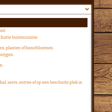
eit.
schutte buitenruimte.
men, planten of kunstbloemen.
krijgen.
n.
l, serre, entree of op een beschutte plek in