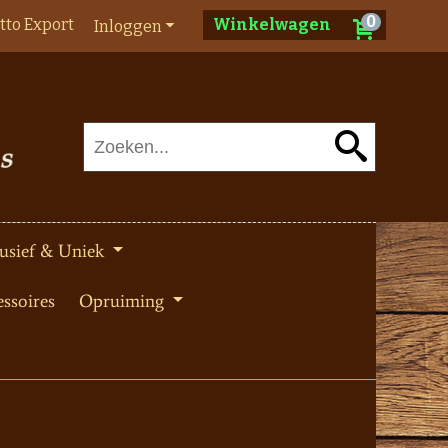
0
tto Export
Winkelwagen
Inloggen
usief & Uniek
ssoires
Opruiming