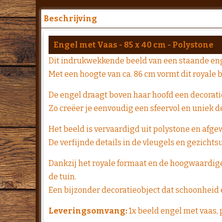
Beschrijving
Engel met Vaas - 85 x 40 cm - Polystone
Dit indrukwekkende beeld van een staande enge
Met een hoogte van ca. 86 cm vormt dit royale 
De engel draagt boven haar hoofd een decoratie
Zo creëer je eenvoudig een sfeervol en uniek de
Het beeld is vervaardigd uit polystone en afgew
De verfijnde details in de vleugels en gezichts
Dankzij het royale formaat en de hoogwaardige 
de tuin.
Een bijzonder decoratieobject dat schoonheid e
Leveringsomvang:
1x beeld engel met vaas,