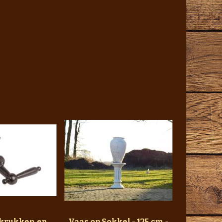
rkrukken en
Vaas op Sokkel - 125 cm -