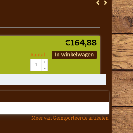
€
164,88
Aantal
In winkelwagen
+
-
Meer van Geimporteerde artikelen