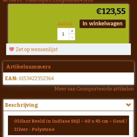
€
123,55
Aantal
In winkelwagen
+
-
Zet op wensenlijst
Artikelnummers
EAN:
6153422352364
Meer van Geimporteerde artikelen
Beschrijving
Olifant Beeld in Indiase Stijl – 60 x 45 cm – Goud /
Zilver - Polystone