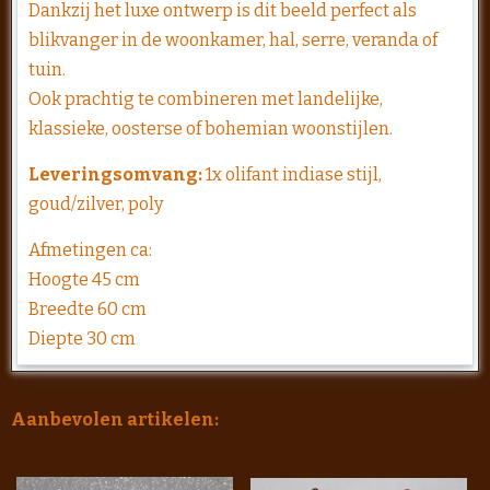
Dankzij het luxe ontwerp is dit beeld perfect als
blikvanger in de woonkamer, hal, serre, veranda of
tuin.
Ook prachtig te combineren met landelijke,
klassieke, oosterse of bohemian woonstijlen.
Leveringsomvang:
1x olifant indiase stijl,
goud/zilver, poly
Afmetingen ca:
Hoogte 45 cm
Breedte 60 cm
Diepte 30 cm
Aanbevolen artikelen: