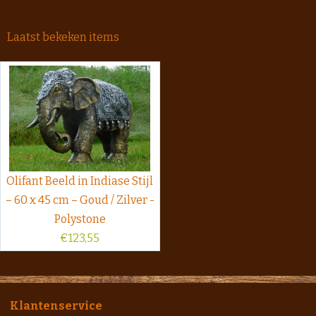
Laatst bekeken items
Olifant Beeld in Indiase Stijl
– 60 x 45 cm – Goud / Zilver -
Polystone
€
123,55
Klantenservice