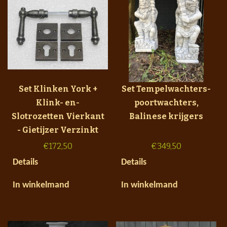
Set Klinken York +
Set Tempelwachters-
Klink- en-
poortwachters,
Slotrozetten Vierkant
Balinese krijgers
- Gietijzer Verzinkt
€
172,50
€
349,50
Details
Details
In winkelmand
In winkelmand