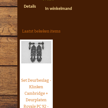
Details
In winkelmand
Laatst bekeken items
Set Deurbeslag -
Klinken
Cambridge +
Deurplaten
Royale PC 92 -