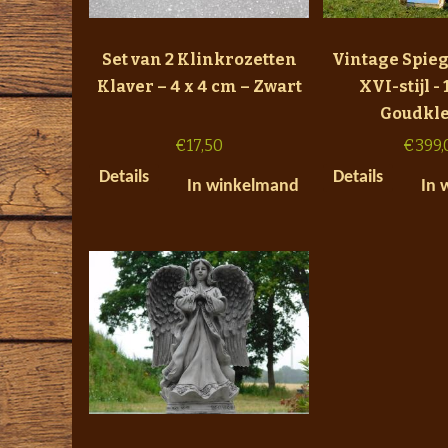
Set van 2 Klinkrozetten
Vintage Spieg
Klaver – 4 x 4 cm – Zwart
XVI-stijl - 
Goudkle
€
17,50
€
399,
Details
Details
In winkelmand
In 