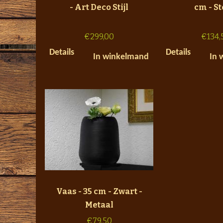
- Art Deco Stijl
cm - S
€
299,00
€
134,
Details
Details
In winkelmand
In 
Vaas - 35 cm - Zwart -
Metaal
€
79,50