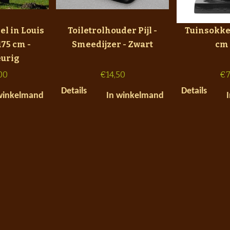
el in Louis
Toiletrolhouder Pijl -
Tuinsokkel
175 cm -
Smeedijzer - Zwart
cm 
urig
00
€
14,50
€
7
Details
Details
winkelmand
In winkelmand