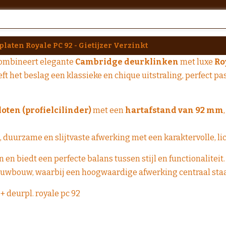
laten Royale PC 92 - Gietijzer Verzinkt
ombineert elegante
Cambridge deurklinken
met luxe
Ro
ft het beslag een klassieke en chique uitstraling, perfect pa
loten (profielcilinder)
met een
hartafstand van 92 mm
, duurzame en slijtvaste afwerking met een karaktervolle, li
 en biedt een perfecte balans tussen stijl en functionaliteit
ieuwbouw, waarbij een hoogwaardige afwerking centraal staa
+ deurpl. royale pc 92