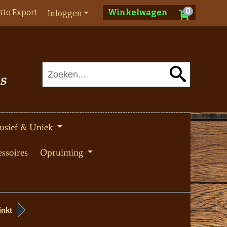
0
tto Export
Winkelwagen
Inloggen
usief & Uniek
ssoires
Opruiming
inkt