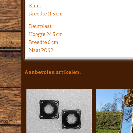
Klink
Breedte 11,5 cm
Deurplaat
Hoogte 24,5 cm
Breedte 6 cm
Maat PC 92
Aanbevolen artikelen: