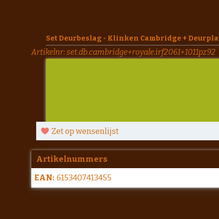
Set Deurbeslag - Klinken Cambridge + Deurplate
Artikelnr:
set.db.cambridge+royale.irf2061+1011pz92
Zet op wensenlijst
Artikelnummers
EAN:
6153407413455