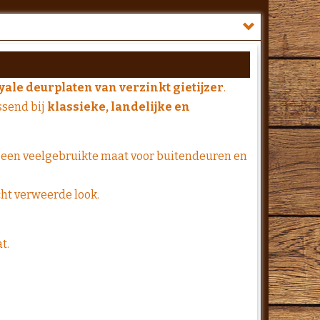
yale deurplaten van verzinkt gietijzer
.
ssend bij
klassieke, landelijke en
, een veelgebruikte maat voor buitendeuren en
cht verweerde look.
.
t.