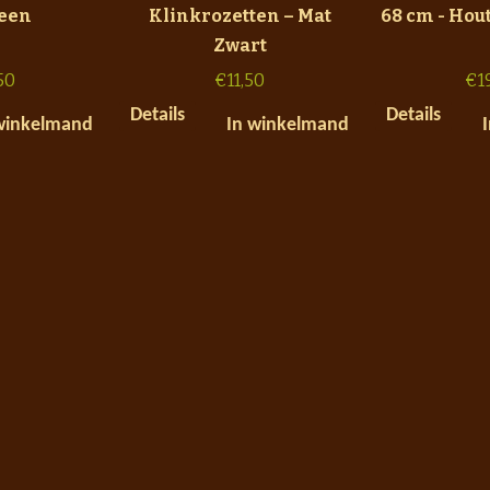
teen
Klinkrozetten – Mat
68 cm - Ho
Zwart
50
€
11,50
€
1
Details
Details
winkelmand
In winkelmand