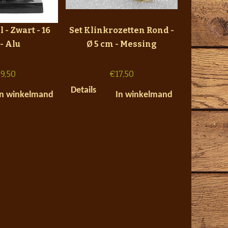
 - Zwart - 16
Set Klinkrozetten Rond -
- Alu
Ø 5 cm - Messing
9,50
€
17,50
Details
In winkelmand
In winkelmand