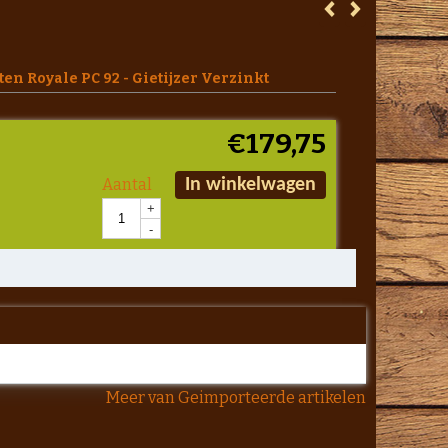
n Royale PC 92 - Gietijzer Verzinkt
€
179,75
Aantal
In winkelwagen
+
-
Meer van Geimporteerde artikelen