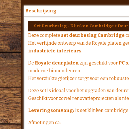
Beschrijving
Set Deurbeslag - Klinken Cambridge + Deurp
Deze complete
set deurbeslag Cambridge
c
Het verfijnde ontwerp van de Royale platen gee
industriële interieurs
.
De
Royale deurplaten
zijn geschikt voor
PC s
moderne binnendeuren.
Het verzinkte gietijzer zorgt voor een robuuste
Deze set is ideaal voor het upgraden van deuren
Geschikt voor zowel renovatieprojecten als n
Leveringsomvang:
1x set klinken cambridge 
Afmetingen ca: