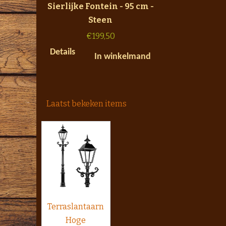
Sierlijke Fontein - 95 cm -
Steen
€
199,50
Details
In winkelmand
Laatst bekeken items
Terraslantaarn
Hoge