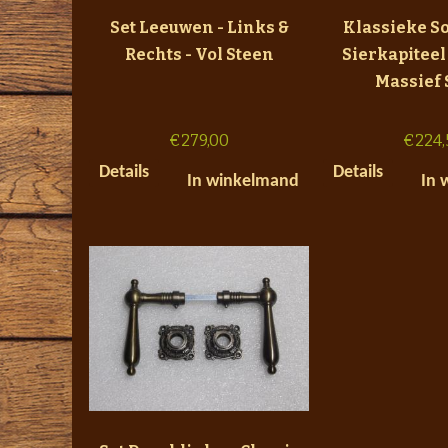
Set Leeuwen - Links &
Klassieke S
Rechts - Vol Steen
Sierkapiteel
Massief 
€
279,00
€
224,
Details
Details
In winkelmand
In 