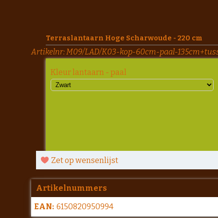
Terraslantaarn Hoge Scharwoude - 220 cm
Artikelnr:
M09/LAD/K03-kop-60cm-paal-135cm+tus
Kleur lantaarn - paal
Zet op wensenlijst
Artikelnummers
EAN:
6150820950994