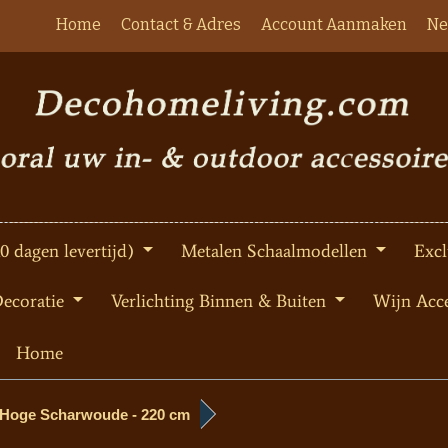
Home
Contact & Adres
Account Aanmaken
Ne
10 dagen levertijd)
Metalen Schaalmodellen
Excl
Decoratie
Verlichting Binnen & Buiten
Wijn Acce
Home
n Hoge Scharwoude - 220 cm