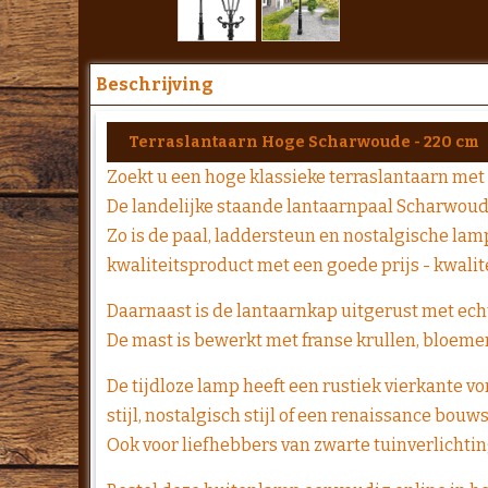
Beschrijving
Terraslantaarn Hoge Scharwoude - 220 cm
Zoekt u een hoge klassieke terraslantaarn met 
De landelijke staande lantaarnpaal Scharwoude 
Zo is de paal, laddersteun en nostalgische la
kwaliteitsproduct met een goede prijs - kwalit
Daarnaast is de lantaarnkap uitgerust met echt
De mast is bewerkt met franse krullen, bloem
De tijdloze lamp heeft een rustiek vierkante vor
stijl, nostalgisch stijl of een renaissance bouw
Ook voor liefhebbers van zwarte tuinverlichti