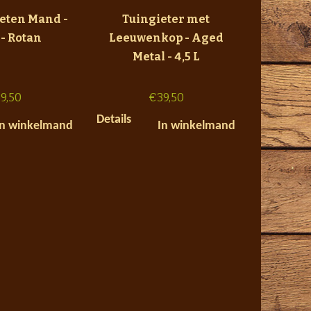
ieten Mand -
Tuingieter met
 - Rotan
Leeuwenkop - Aged
Metal - 4,5 L
9,50
€
39,50
Details
In winkelmand
In winkelmand