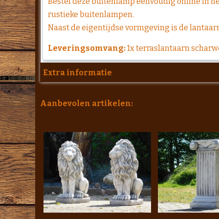
Bestel deze buitenlamp eenvoudig online in he
rustieke buitenlampen.
Naast de eigentijdse vormgeving is de lantaa
Leveringsomvang:
1x terraslantaarn schar
Extra informatie
Aanbevolen artikelen: