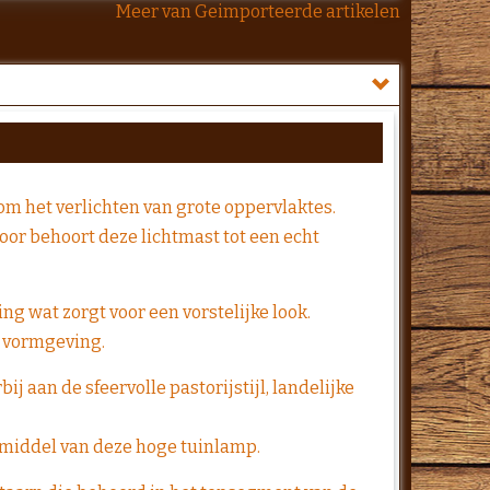
Meer van Geimporteerde artikelen
 om het verlichten van grote oppervlaktes.
or behoort deze lichtmast tot een echt
g wat zorgt voor een vorstelijke look.
e vormgeving.
j aan de sfeervolle pastorijstijl, landelijke
ormiddel van deze hoge tuinlamp.