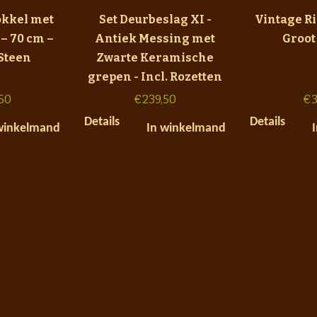
okkel met
Set Deurbeslag XI -
Vintage R
 – 70 cm –
Antiek Messing met
Groot
Steen
Zwarte Keramische
grepen - Incl. Rozetten
50
€
239,50
€
3
Details
Details
winkelmand
In winkelmand