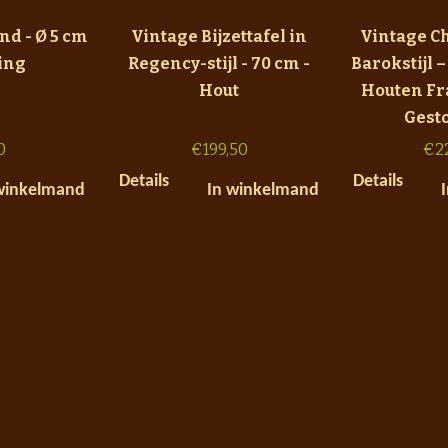
nd - Ø 5 cm
Vintage Bijzettafel in
Vintage C
ing
Regency-stijl - 70 cm -
Barokstijl 
Hout
Houten Fr
Gest
0
€
199,50
€
2
Details
Details
winkelmand
In winkelmand