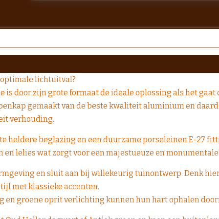
optimale lichtuitval?
is door zijn grote formaat de ideale oplossing als het gaat
mpenkap gemaakt van de beste kwaliteit aluminium en daardo
eit verhouding.
e heldere beglazing en een duurzame porseleinen E-27 fittin
en en lelies wat zorgt voor een majestueuze en monumental
mgeving en sluit aan bij willekeurig tuinontwerp. Denk hierbi
stijl met klassieke accenten.
ng en groene oprit verlichting kunnen hun hart ophalen do