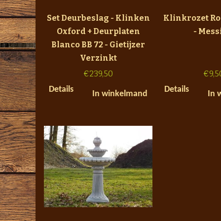
Set Deurbeslag - Klinken
Klinkrozet Ro
Oxford + Deurplaten
- Mess
Blanco BB 72 - Gietijzer
Verzinkt
€
239,50
€
9,5
Details
Details
In winkelmand
In 