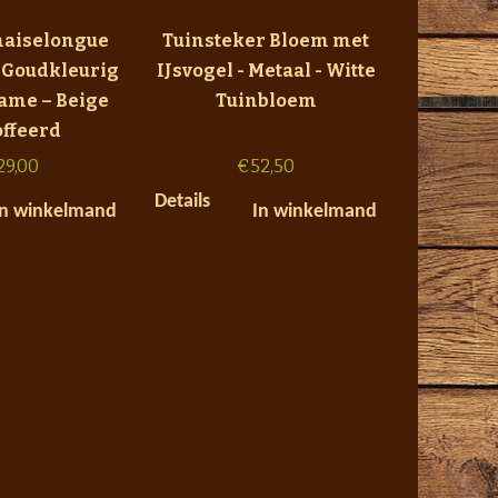
haiselongue
Tuinsteker Bloem met
– Goudkleurig
IJsvogel - Metaal - Witte
ame – Beige
Tuinbloem
offeerd
29,00
€
52,50
Details
In winkelmand
In winkelmand