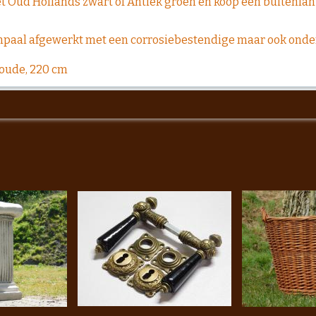
t Oud Hollands zwart of Antiek groen en koop een buitenla
rnpaal afgewerkt met een corrosiebestendige maar ook onde
woude, 220 cm