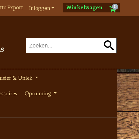
0
tto Export
Winkelwagen
Inloggen
usief & Uniek
ssoires
Opruiming