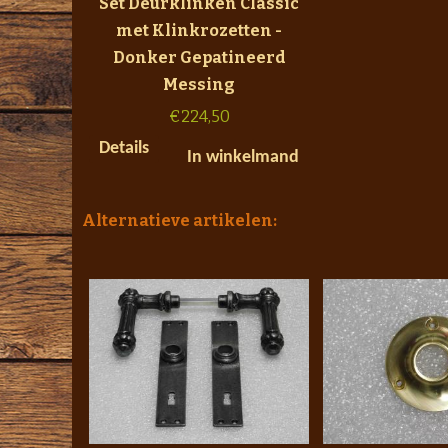
Set Deurklinken Classic
met Klinkrozetten -
Donker Gepatineerd
Messing
€
224,50
Details
In winkelmand
Alternatieve artikelen: