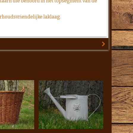
ntaarn die behoord in het topsegment van de
rhoudsvriendelijke laklaag.