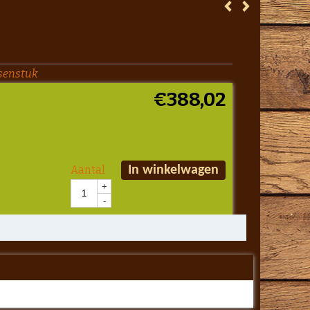
senstuk
€
388,02
Aantal
In winkelwagen
+
-