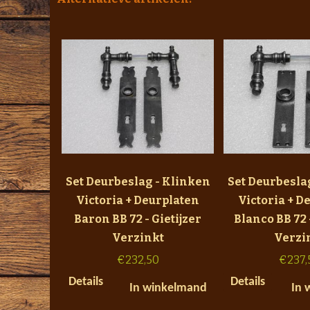
Set Deurbeslag - Klinken
Set Deurbesla
Victoria + Deurplaten
Victoria + D
Baron BB 72 - Gietijzer
Blanco BB 72 
Verzinkt
Verzi
€
232,50
€
237,
Details
Details
In winkelmand
In 