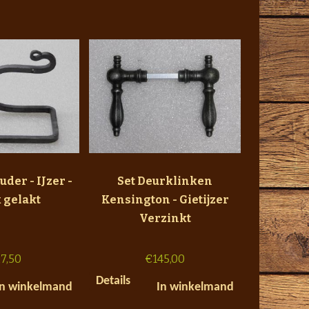
uder - IJzer -
Set Deurklinken
 gelakt
Kensington - Gietijzer
Verzinkt
7,50
€
145,00
Details
In winkelmand
In winkelmand