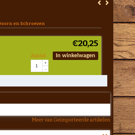
ef Doorn en Schroeven
€
20,25
Aantal
In winkelwagen
+
-
Meer van Geimporteerde artikelen