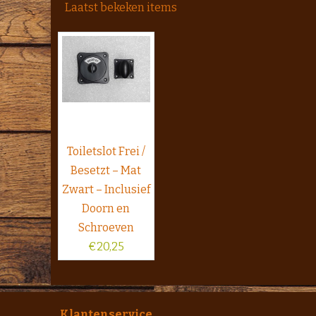
Laatst bekeken items
Toiletslot Frei /
Besetzt – Mat
Zwart – Inclusief
Doorn en
Schroeven
€
20,25
Klantenservice