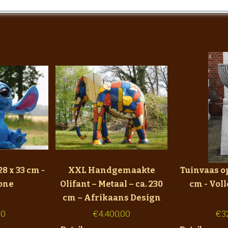
28 x 33 cm -
XXL Handgemaakte
Tuinvaas op
one
Olifant – Metaal – ca. 230
cm - Vol
cm – Afrikaans Design
50
€
4.400,00
€
3