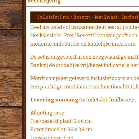
Beschrijving
Toiletslot Frei / Besetzt – Mat Zwart – Incl
Geef uw toilet- of badkamerdeur een stijlvolle 
Het klassieke “Frei / Besetzt” venster geeft ee
moderne, industriële en landelijke interieurs.
De set is uitgevoerd in een hoogwaardige matt
Dankzij de duidelijke vrij/bezet indicatie is het 
Wordt compleet geleverd inclusief doorn en b
Een prachtige combinatie van functionaliteit, kw
Leveringsomvang:
1x toiletslot, frei/besetzt
Afmetingen ca:
Frei/besetzt plaat: 6 x 6 cm
Rozet draaislot: 3,8 x 3,8 cm
Lengte doorn 7 cm