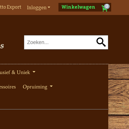
0
tto Export
Winkelwagen
Inloggen
usief & Uniek
ssoires
Opruiming