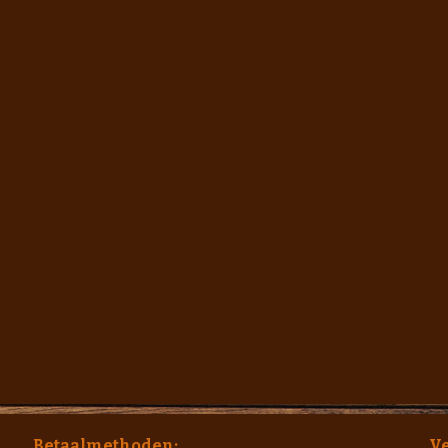
Betaalmethoden;
V