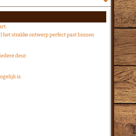
art.
ijl het strakke ontwerp perfect past binnen
iedere deur.
gelijk is.