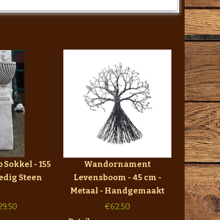
 Sokkel - 155
Wandornament
ledig Steen
Levensboom - 45 cm -
Metaal - Handgemaakt
29,50
€
62,50