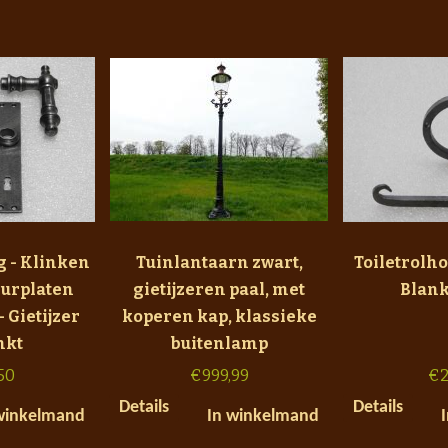
g - Klinken
Tuinlantaarn zwart,
Toiletrolho
eurplaten
gietijzeren paal, met
Blank
- Gietijzer
koperen kap, klassieke
nkt
buitenlamp
50
€
999,99
€
2
Details
Details
winkelmand
In winkelmand