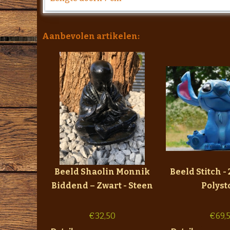
Aanbevolen artikelen:
Beeld Shaolin Monnik
Beeld Stitch - 
Biddend – Zwart - Steen
Polyst
€
32,50
€
69,