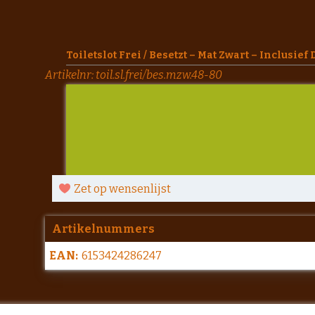
Toiletslot Frei / Besetzt – Mat Zwart – Inclusi
Artikelnr:
toil.sl.frei/bes.mzw.48-80
Zet op wensenlijst
Artikelnummers
EAN:
6153424286247